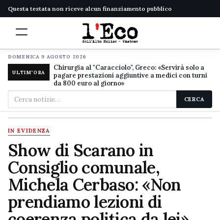
Questa testata non riceve alcun finanziamento pubblico
DOMENICA 9 AGOSTO 2026
Chirurgia al "Caracciolo", Greco: «Servirà solo a
ULTIM'ORA
pagare prestazioni aggiuntive a medici con turni
da 800 euro al giorno»
Cerca
CERCA
nel
sito
IN EVIDENZA
Show di Scarano in
Consiglio comunale,
Michela Cerbaso: «Non
prendiamo lezioni di
coerenza politica da lei»