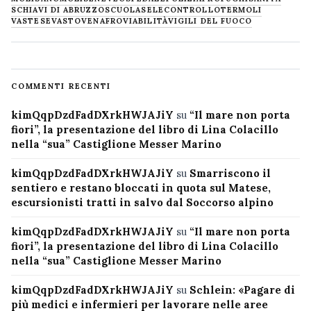
SCHIAVI DI ABRUZZO
SCUOLA
SELECONTROLLO
TERMOLI
VASTESE
VASTO
VENAFRO
VIABILITÀ
VIGILI DEL FUOCO
COMMENTI RECENTI
kimQqpDzdFadDXrkHWJAJiY
su
“Il mare non porta
fiori”, la presentazione del libro di Lina Colacillo
nella “sua” Castiglione Messer Marino
kimQqpDzdFadDXrkHWJAJiY
su
Smarriscono il
sentiero e restano bloccati in quota sul Matese,
escursionisti tratti in salvo dal Soccorso alpino
kimQqpDzdFadDXrkHWJAJiY
su
“Il mare non porta
fiori”, la presentazione del libro di Lina Colacillo
nella “sua” Castiglione Messer Marino
kimQqpDzdFadDXrkHWJAJiY
su
Schlein: «Pagare di
più medici e infermieri per lavorare nelle aree