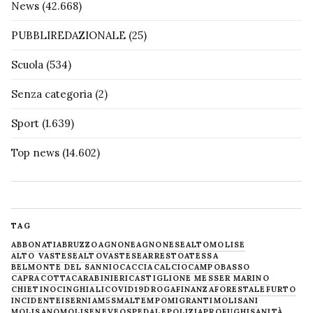
News
(42.668)
PUBBLIREDAZIONALE
(25)
Scuola
(534)
Senza categoria
(2)
Sport
(1.639)
Top news
(14.602)
TAG
ABBONATI
ABRUZZO
AGNONE
AGNONESE
ALTOMOLISE
ALTO VASTESE
ALTOVASTESE
ARRESTO
ATESSA
BELMONTE DEL SANNIO
CACCIA
CALCIO
CAMPOBASSO
CAPRACOTTA
CARABINIERI
CASTIGLIONE MESSER MARINO
CHIETINO
CINGHIALI
COVID19
DROGA
FINANZA
FORESTALE
FURTO
INCIDENTE
ISERNIA
M5S
MALTEMPO
MIGRANTI
MOLISANI
MOLISANO
MOLISE
NEVE
OSPEDALE
POLIZIA
PROFUGHI
SANITÀ