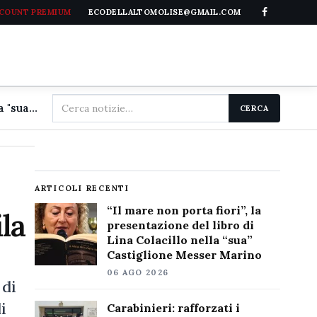
CCOUNT PREMIUM
ECODELLALTOMOLISE@GMAIL.COM
Cerca
"Il mare non porta fiori", la presentazione del libro di Lina Colacillo nella "sua" Castiglione Messer Marino
CERCA
nel
sito
ARTICOLI RECENTI
“Il mare non porta fiori”, la
la
presentazione del libro di
Lina Colacillo nella “sua”
Castiglione Messer Marino
06 AGO 2026
 di
i
Carabinieri: rafforzati i