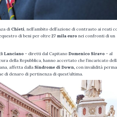
nza di
Chieti
, nell’ambito dell’azione di contrasto ai reati 
sequestro di beni per oltre
27 mila euro
nei confronti di un
 di
Lanciano
– diretti dal Capitano
Domenico Siravo
– al
cura della Repubblica, hanno accertato che l’incaricato dell
na, affetta dalla
Sindrome di Down,
con invalidità perm
 di denaro di pertinenza di quest’ultima.