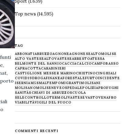
Sport
(1.639)
Top news
(14.595)
TAG
ABBONATI
ABRUZZO
AGNONE
AGNONESE
ALTOMOLISE
funti
ALTO VASTESE
ALTOVASTESE
ARRESTO
ATESSA
BELMONTE DEL SANNIO
CACCIA
CALCIO
CAMPOBASSO
e,
CAPRACOTTA
CARABINIERI
mat,
CASTIGLIONE MESSER MARINO
CHIETINO
CINGHIALI
COVID19
DROGA
FINANZA
FORESTALE
FURTO
INCIDENTE
mporto
ISERNIA
M5S
MALTEMPO
MIGRANTI
MOLISANI
MOLISANO
MOLISE
NEVE
OSPEDALE
POLIZIA
PROFUGHI
SANITÀ
SCHIAVI DI ABRUZZO
SCUOLA
SELECONTROLLO
TERMOLI
VASTESE
VASTO
VENAFRO
iali
VIABILITÀ
VIGILI DEL FUOCO
to
COMMENTI RECENTI