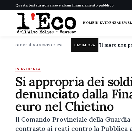
Questa testata non riceve alcun finanziamento pubblico
HOME
IN EVIDENZA
NEWS
GIOVEDÌ 6 AGOSTO 2026
ULTIM'ORA
IN EVIDENZA
Si appropria dei soldi
denunciato dalla Fin
euro nel Chietino
Il Comando Provinciale della Guardia d
contrasto ai reati contro la Pubblica 