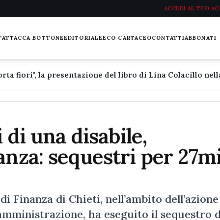
ACCEDI AL TUO A
L'ATTACCA BOTTONE
EDITORIALE
ECO CARTACEO
CONTATTI
ABBONATI
 di una disabile,
anza: sequestri per 27mi
i Finanza di Chieti, nell’ambito dell’azione
amministrazione, ha eseguito il sequestro d