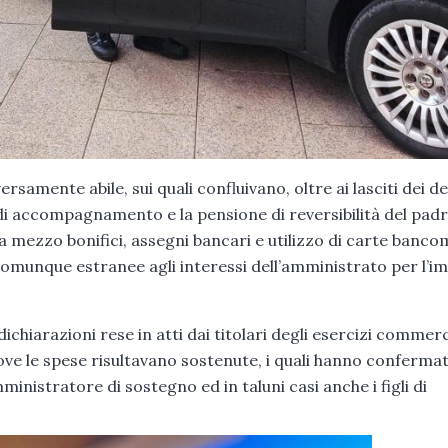
ersamente abile, sui quali confluivano, oltre ai lasciti dei de
à di accompagnamento e la pensione di reversibilità del padr
a mezzo bonifici, assegni bancari e utilizzo di carte banco
 comunque estranee agli interessi dell’amministrato per l’i
ichiarazioni rese in atti dai titolari degli esercizi commerc
) ove le spese risultavano sostenute, i quali hanno conferma
ministratore di sostegno ed in taluni casi anche i figli di