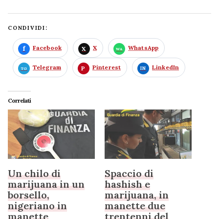
CONDIVIDI:
Facebook
X
WhatsApp
Telegram
Pinterest
LinkedIn
Correlati
Un chilo di
Spaccio di
marijuana in un
hashish e
borsello,
marijuana, in
nigeriano in
manette due
manette
trentenni del