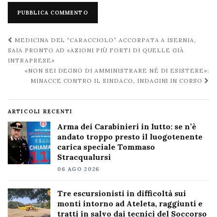
Navigazione
MEDICINA DEL “CARACCIOLO” ACCORPATA A ISERNIA,
post
SAIA PRONTO AD «AZIONI PIÙ FORTI DI QUELLE GIÀ
INTRAPRESE»
«NON SEI DEGNO DI AMMINISTRARE NÉ DI ESISTERE»:
MINACCE CONTRO IL SINDACO, INDAGINI IN CORSO
ARTICOLI RECENTI
Arma dei Carabinieri in lutto: se n’è
andato troppo presto il luogotenente
carica speciale Tommaso
Stracqualursi
06 AGO 2026
Tre escursionisti in difficoltà sui
monti intorno ad Ateleta, raggiunti e
tratti in salvo dai tecnici del Soccorso