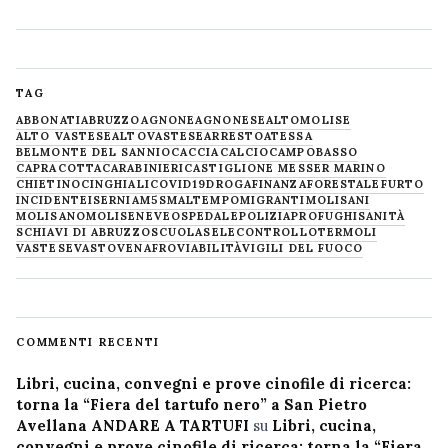
TAG
ABBONATI
ABRUZZO
AGNONE
AGNONESE
ALTOMOLISE
ALTO VASTESE
ALTOVASTESE
ARRESTO
ATESSA
BELMONTE DEL SANNIO
CACCIA
CALCIO
CAMPOBASSO
CAPRACOTTA
CARABINIERI
CASTIGLIONE MESSER MARINO
CHIETINO
CINGHIALI
COVID19
DROGA
FINANZA
FORESTALE
FURTO
INCIDENTE
ISERNIA
M5S
MALTEMPO
MIGRANTI
MOLISANI
MOLISANO
MOLISE
NEVE
OSPEDALE
POLIZIA
PROFUGHI
SANITÀ
SCHIAVI DI ABRUZZO
SCUOLA
SELECONTROLLO
TERMOLI
VASTESE
VASTO
VENAFRO
VIABILITÀ
VIGILI DEL FUOCO
COMMENTI RECENTI
Libri, cucina, convegni e prove cinofile di ricerca:
torna la “Fiera del tartufo nero” a San Pietro
Avellana ANDARE A TARTUFI
su
Libri, cucina,
convegni e prove cinofile di ricerca: torna la “Fiera