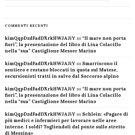
COMMENTI RECENTI
kimQqpDzdFadDXrkHWJAJiY
su
“Il mare non porta
fiori”, la presentazione del libro di Lina Colacillo
nella “sua” Castiglione Messer Marino
kimQqpDzdFadDXrkHWJAJiY
su
Smarriscono il
sentiero e restano bloccati in quota sul Matese,
escursionisti tratti in salvo dal Soccorso alpino
kimQqpDzdFadDXrkHWJAJiY
su
“Il mare non porta
fiori”, la presentazione del libro di Lina Colacillo
nella “sua” Castiglione Messer Marino
kimQqpDzdFadDXrkHWJAJiY
su
Schlein: «Pagare di
più medici e infermieri per lavorare nelle aree
interne. I soldi? Togliendoli dal ponte sullo stretto
di Messina»