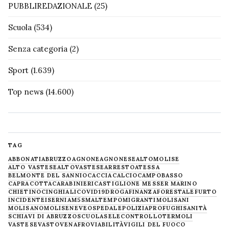
PUBBLIREDAZIONALE
(25)
Scuola
(534)
Senza categoria
(2)
Sport
(1.639)
Top news
(14.600)
TAG
ABBONATI
ABRUZZO
AGNONE
AGNONESE
ALTOMOLISE
ALTO VASTESE
ALTOVASTESE
ARRESTO
ATESSA
BELMONTE DEL SANNIO
CACCIA
CALCIO
CAMPOBASSO
CAPRACOTTA
CARABINIERI
CASTIGLIONE MESSER MARINO
CHIETINO
CINGHIALI
COVID19
DROGA
FINANZA
FORESTALE
FURTO
INCIDENTE
ISERNIA
M5S
MALTEMPO
MIGRANTI
MOLISANI
MOLISANO
MOLISE
NEVE
OSPEDALE
POLIZIA
PROFUGHI
SANITÀ
SCHIAVI DI ABRUZZO
SCUOLA
SELECONTROLLO
TERMOLI
VASTESE
VASTO
VENAFRO
VIABILITÀ
VIGILI DEL FUOCO