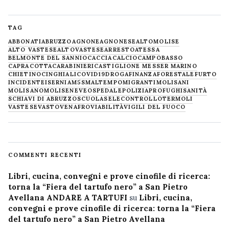
TAG
ABBONATI
ABRUZZO
AGNONE
AGNONESE
ALTOMOLISE
ALTO VASTESE
ALTOVASTESE
ARRESTO
ATESSA
BELMONTE DEL SANNIO
CACCIA
CALCIO
CAMPOBASSO
CAPRACOTTA
CARABINIERI
CASTIGLIONE MESSER MARINO
CHIETINO
CINGHIALI
COVID19
DROGA
FINANZA
FORESTALE
FURTO
INCIDENTE
ISERNIA
M5S
MALTEMPO
MIGRANTI
MOLISANI
MOLISANO
MOLISE
NEVE
OSPEDALE
POLIZIA
PROFUGHI
SANITÀ
SCHIAVI DI ABRUZZO
SCUOLA
SELECONTROLLO
TERMOLI
VASTESE
VASTO
VENAFRO
VIABILITÀ
VIGILI DEL FUOCO
COMMENTI RECENTI
Libri, cucina, convegni e prove cinofile di ricerca:
torna la “Fiera del tartufo nero” a San Pietro
Avellana ANDARE A TARTUFI
su
Libri, cucina,
convegni e prove cinofile di ricerca: torna la “Fiera
del tartufo nero” a San Pietro Avellana