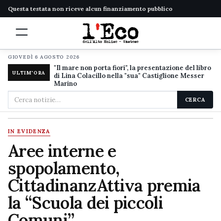
Questa testata non riceve alcun finanziamento pubblico
GIOVEDÌ 6 AGOSTO 2026
"Il mare non porta fiori", la presentazione del libro
ULTIM'ORA
di Lina Colacillo nella "sua" Castiglione Messer
Marino
Cerca
CERCA
nel
sito
IN EVIDENZA
Aree interne e
spopolamento,
CittadinanzAttiva premia
la “Scuola dei piccoli
Comuni”