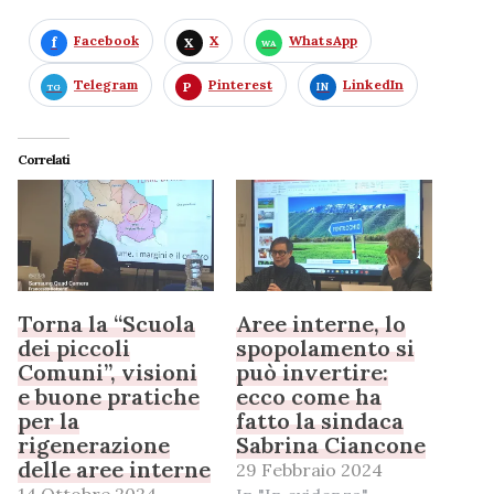
Facebook
X
WhatsApp
Telegram
Pinterest
LinkedIn
Correlati
Torna la “Scuola
Aree interne, lo
dei piccoli
spopolamento si
Comuni”, visioni
può invertire:
e buone pratiche
ecco come ha
per la
fatto la sindaca
rigenerazione
Sabrina Ciancone
delle aree interne
29 Febbraio 2024