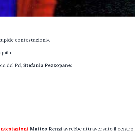
tupide contestazioni».
quila.
ice del Pd,
Stefania Pezzopane
:
ontestazioni
Matteo Renz
i avrebbe attraversato il centro