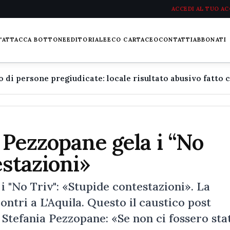
ACCEDI AL TUO A
L'ATTACCA BOTTONE
EDITORIALE
ECO CARTACEO
CONTATTI
ABBONATI
 Pezzopane gela i “No
estazioni»
 "No Triv": «Stupide contestazioni». La
tri a L'Aquila. Questo il caustico post
, Stefania Pezzopane: «Se non ci fossero sta