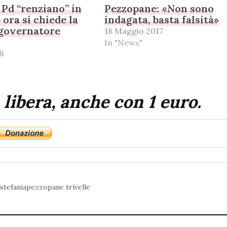
 Pd “renziano” in
Pezzopane: «Non sono
 ora si chiede la
indagata, basta falsità»
 governatore
18 Maggio 2017
In "News"
8
 libera, anche con 1 euro.
stefaniapezzopane
trivelle