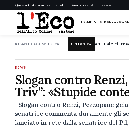
Questa testata non riceve alcun finanziamento pubblico
HOME
IN EVIDENZA
NEWS
SABATO 8 AGOSTO 2026
ULTIM'ORA
NEWS
Slogan contro Renzi,
Triv”: «Stupide cont
Slogan contro Renzi, Pezzopane gela i
senatrice commenta duramente gli scon
lanciato in rete dalla senatrice del Pd