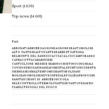
Sport
(1.639)
Top news
(14.601)
TAG
ABBONATI
ABRUZZO
AGNONE
AGNONESE
ALTOMOLISE
ALTO VASTESE
ALTOVASTESE
ARRESTO
ATESSA
BELMONTE DEL SANNIO
CACCIA
CALCIO
CAMPOBASSO
CAPRACOTTA
CARABINIERI
CASTIGLIONE MESSER MARINO
CHIETINO
CINGHIALI
COVID19
DROGA
FINANZA
FORESTALE
FURTO
INCIDENTE
ISERNIA
M5S
MALTEMPO
MIGRANTI
MOLISANI
MOLISANO
MOLISE
NEVE
OSPEDALE
POLIZIA
PROFUGHI
SANITÀ
SCHIAVI DI ABRUZZO
SCUOLA
SELECONTROLLO
TERMOLI
VASTESE
VASTO
VENAFRO
VIABILITÀ
VIGILI DEL FUOCO