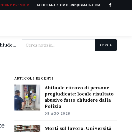
CCOUNT PREMIUM
ECODELLALTOMOLISE@GMAIL.COM
Cerca
Abituale ritrovo di persone pregiudicate: locale risultato abusivo fatto chiudere dalla Polizia
CERCA
nel
sito
ARTICOLI RECENTI
Abituale ritrovo di persone
pregiudicate: locale risultato
abusivo fatto chiudere dalla
Polizia
08 AGO 2026
te
Morti sul lavoro, Università