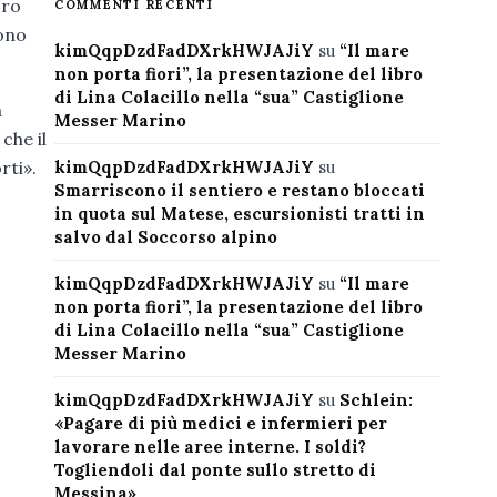
oro
COMMENTI RECENTI
sono
kimQqpDzdFadDXrkHWJAJiY
su
“Il mare
non porta fiori”, la presentazione del libro
di Lina Colacillo nella “sua” Castiglione
a
Messer Marino
che il
rti».
kimQqpDzdFadDXrkHWJAJiY
su
Smarriscono il sentiero e restano bloccati
in quota sul Matese, escursionisti tratti in
salvo dal Soccorso alpino
kimQqpDzdFadDXrkHWJAJiY
su
“Il mare
non porta fiori”, la presentazione del libro
di Lina Colacillo nella “sua” Castiglione
Messer Marino
kimQqpDzdFadDXrkHWJAJiY
su
Schlein:
«Pagare di più medici e infermieri per
lavorare nelle aree interne. I soldi?
Togliendoli dal ponte sullo stretto di
Messina»