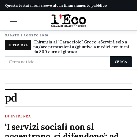
Questa testata non riceve alcun finanziamento pubblico
SABATO 8 AGOSTO 2026
Chirurgia al "Caracciolo", Greco: «Servirà solo a
ULTIM'ORA
pagare prestazioni aggiuntive a medici con turni
da 800 euro al giorno»
Cerca
CERCA
nel
sito
pd
IN EVIDENZA
‘I servizi sociali non si
accentrano, si difendono’: ad