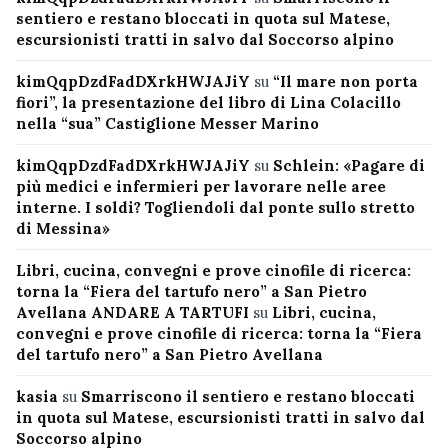
sentiero e restano bloccati in quota sul Matese,
escursionisti tratti in salvo dal Soccorso alpino
kimQqpDzdFadDXrkHWJAJiY
su
“Il mare non porta
fiori”, la presentazione del libro di Lina Colacillo
nella “sua” Castiglione Messer Marino
kimQqpDzdFadDXrkHWJAJiY
su
Schlein: «Pagare di
più medici e infermieri per lavorare nelle aree
interne. I soldi? Togliendoli dal ponte sullo stretto
di Messina»
Libri, cucina, convegni e prove cinofile di ricerca:
torna la “Fiera del tartufo nero” a San Pietro
Avellana ANDARE A TARTUFI
su
Libri, cucina,
convegni e prove cinofile di ricerca: torna la “Fiera
del tartufo nero” a San Pietro Avellana
kasia
su
Smarriscono il sentiero e restano bloccati
in quota sul Matese, escursionisti tratti in salvo dal
Soccorso alpino