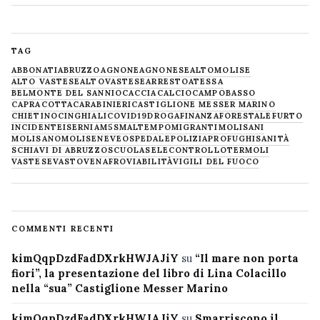
TAG
ABBONATI
ABRUZZO
AGNONE
AGNONESE
ALTOMOLISE
ALTO VASTESE
ALTOVASTESE
ARRESTO
ATESSA
BELMONTE DEL SANNIO
CACCIA
CALCIO
CAMPOBASSO
CAPRACOTTA
CARABINIERI
CASTIGLIONE MESSER MARINO
CHIETINO
CINGHIALI
COVID19
DROGA
FINANZA
FORESTALE
FURTO
INCIDENTE
ISERNIA
M5S
MALTEMPO
MIGRANTI
MOLISANI
MOLISANO
MOLISE
NEVE
OSPEDALE
POLIZIA
PROFUGHI
SANITÀ
SCHIAVI DI ABRUZZO
SCUOLA
SELECONTROLLO
TERMOLI
VASTESE
VASTO
VENAFRO
VIABILITÀ
VIGILI DEL FUOCO
COMMENTI RECENTI
kimQqpDzdFadDXrkHWJAJiY
su
“Il mare non porta
fiori”, la presentazione del libro di Lina Colacillo
nella “sua” Castiglione Messer Marino
kimQqpDzdFadDXrkHWJAJiY
su
Smarriscono il