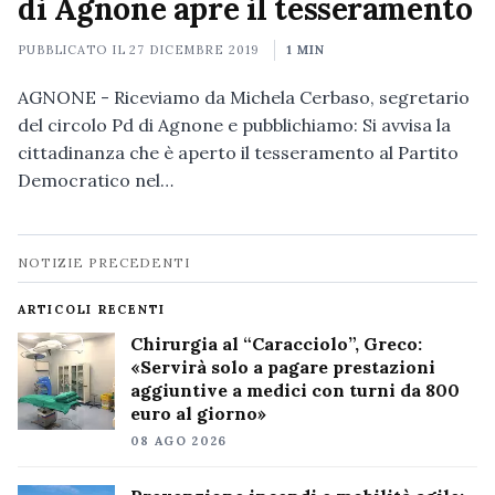
di Agnone apre il tesseramento
PUBBLICATO IL
27 DICEMBRE 2019
1 MIN
AGNONE - Riceviamo da Michela Cerbaso, segretario
del circolo Pd di Agnone e pubblichiamo: Si avvisa la
cittadinanza che è aperto il tesseramento al Partito
Democratico nel…
Navigazione
NOTIZIE PRECEDENTI
notizie
ARTICOLI RECENTI
Chirurgia al “Caracciolo”, Greco:
«Servirà solo a pagare prestazioni
aggiuntive a medici con turni da 800
euro al giorno»
08 AGO 2026