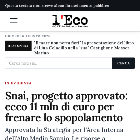
Questa testata non riceve alcun finanziamento pubblico
GIOVEDÌ 6 AGOSTO 2026
"Il mare non porta fiori", la presentazione del libro
ULTIM'ORA
di Lina Colacillo nella "sua" Castiglione Messer
Marino
Cerca
CERCA
nel
sito
IN EVIDENZA
Snai, progetto approvato:
ecco 11 mln di euro per
frenare lo spopolamento
Approvata la Strategia per l’Area Interna
dell’Alto Medio Sannio. Le risorse a