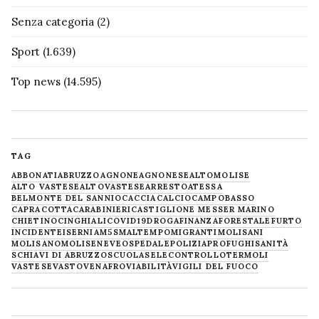
Senza categoria
(2)
Sport
(1.639)
Top news
(14.595)
TAG
ABBONATI
ABRUZZO
AGNONE
AGNONESE
ALTOMOLISE
ALTO VASTESE
ALTOVASTESE
ARRESTO
ATESSA
BELMONTE DEL SANNIO
CACCIA
CALCIO
CAMPOBASSO
CAPRACOTTA
CARABINIERI
CASTIGLIONE MESSER MARINO
CHIETINO
CINGHIALI
COVID19
DROGA
FINANZA
FORESTALE
FURTO
INCIDENTE
ISERNIA
M5S
MALTEMPO
MIGRANTI
MOLISANI
MOLISANO
MOLISE
NEVE
OSPEDALE
POLIZIA
PROFUGHI
SANITÀ
SCHIAVI DI ABRUZZO
SCUOLA
SELECONTROLLO
TERMOLI
VASTESE
VASTO
VENAFRO
VIABILITÀ
VIGILI DEL FUOCO