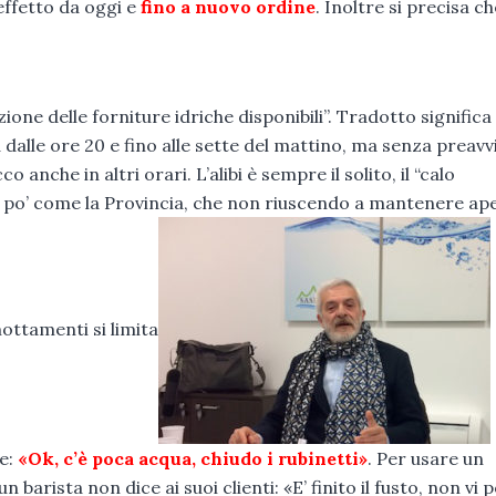
 effetto da oggi e
fino a nuovo ordine
. Inoltre si precisa ch
one delle forniture idriche disponibili”. Tradotto significa
 dalle ore 20 e fino alle sette del mattino, ma senza preavvi
o anche in altri orari. L’alibi è sempre il solito, il “calo
un po’ come la Provincia, che non riuscendo a mantenere ape
ottamenti si limita
re:
«O
k, c’è poca acqua, chiudo i rubinetti»
. Per usare un
barista non dice ai suoi clienti: «E’ finito il fusto, non vi 