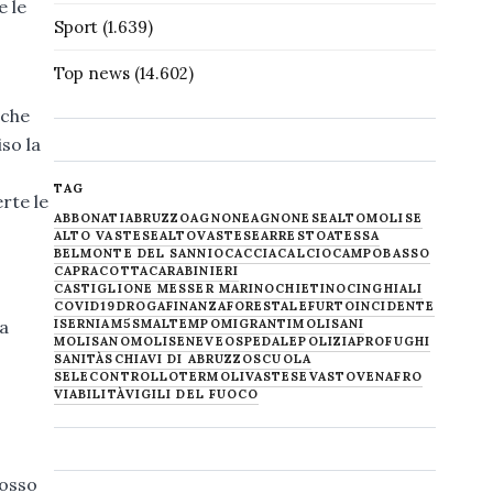
e le
Sport
(1.639)
Top news
(14.602)
 che
so la
TAG
rte le
ABBONATI
ABRUZZO
AGNONE
AGNONESE
ALTOMOLISE
ALTO VASTESE
ALTOVASTESE
ARRESTO
ATESSA
BELMONTE DEL SANNIO
CACCIA
CALCIO
CAMPOBASSO
CAPRACOTTA
CARABINIERI
CASTIGLIONE MESSER MARINO
CHIETINO
CINGHIALI
COVID19
DROGA
FINANZA
FORESTALE
FURTO
INCIDENTE
a
ISERNIA
M5S
MALTEMPO
MIGRANTI
MOLISANI
MOLISANO
MOLISE
NEVE
OSPEDALE
POLIZIA
PROFUGHI
SANITÀ
SCHIAVI DI ABRUZZO
SCUOLA
SELECONTROLLO
TERMOLI
VASTESE
VASTO
VENAFRO
VIABILITÀ
VIGILI DEL FUOCO
posso