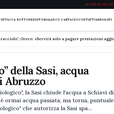
ACCEDI AL TUO A
L'ATTACCA BOTTONE
EDITORIALE
ECO CARTACEO
CONTATTI
ABBONATI
co” della Sasi, acqua
di Abruzzo
ologico", la Sasi chiude l'acqua a Schiavi di
" è ormai acqua passata, ma torna, puntuale
iologico" che autorizza la Sasi spa…