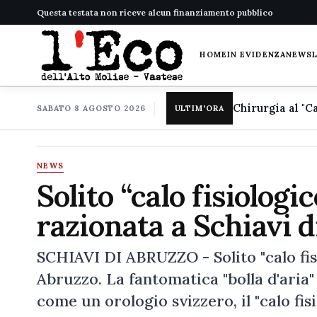
Questa testata non riceve alcun finanziamento pubblico
HOME
IN EVIDENZA
NEWS
SABATO 8 AGOSTO 2026
ULTIM'ORA
NEWS
Solito “calo fisiologi
razionata a Schiavi 
SCHIAVI DI ABRUZZO - Solito "calo fisi
Abruzzo. La fantomatica "bolla d'aria
come un orologio svizzero, il "calo fis