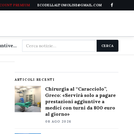
CCOUNT PREMIUM
ECODELLALTOMOLISE@GMAIL.COM
Cerca
Chirurgia al "Caracciolo", Greco: «Servirà solo a pagare prestazioni aggiuntive a medici con turni da 800 euro al giorno»
CERCA
nel
sito
ARTICOLI RECENTI
Chirurgia al “Caracciolo”,
Greco: «Servirà solo a pagare
prestazioni aggiuntive a
medici con turni da 800 euro
al giorno»
08 AGO 2026