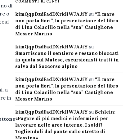
COMMENTI RECENTI
gno di
re o
kimQqpDzdFadDXrkHWJAJiY
su
“Il mare
non porta fiori”, la presentazione del libro
così
di Lina Colacillo nella “sua” Castiglione
Messer Marino
kimQqpDzdFadDXrkHWJAJiY
su
Smarriscono il sentiero e restano bloccati
e
in quota sul Matese, escursionisti tratti in
salvo dal Soccorso alpino
kimQqpDzdFadDXrkHWJAJiY
su
“Il mare
non porta fiori”, la presentazione del libro
i, a
di Lina Colacillo nella “sua” Castiglione
re in
Messer Marino
kimQqpDzdFadDXrkHWJAJiY
su
Schlein:
«Pagare di più medici e infermieri per
ottone
lavorare nelle aree interne. I soldi?
Togliendoli dal ponte sullo stretto di
Messina»