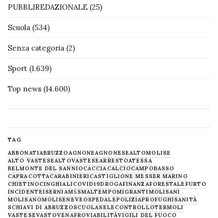
PUBBLIREDAZIONALE
(25)
Scuola
(534)
Senza categoria
(2)
Sport
(1.639)
Top news
(14.600)
TAG
ABBONATI
ABRUZZO
AGNONE
AGNONESE
ALTOMOLISE
ALTO VASTESE
ALTOVASTESE
ARRESTO
ATESSA
BELMONTE DEL SANNIO
CACCIA
CALCIO
CAMPOBASSO
CAPRACOTTA
CARABINIERI
CASTIGLIONE MESSER MARINO
CHIETINO
CINGHIALI
COVID19
DROGA
FINANZA
FORESTALE
FURTO
INCIDENTE
ISERNIA
M5S
MALTEMPO
MIGRANTI
MOLISANI
MOLISANO
MOLISE
NEVE
OSPEDALE
POLIZIA
PROFUGHI
SANITÀ
SCHIAVI DI ABRUZZO
SCUOLA
SELECONTROLLO
TERMOLI
VASTESE
VASTO
VENAFRO
VIABILITÀ
VIGILI DEL FUOCO