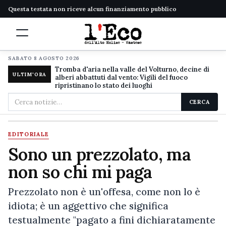
Questa testata non riceve alcun finanziamento pubblico
SABATO 8 AGOSTO 2026
Tromba d'aria nella valle del Volturno, decine di
ULTIM'ORA
alberi abbattuti dal vento: Vigili del fuoco
ripristinano lo stato dei luoghi
Cerca
CERCA
nel
sito
EDITORIALE
Sono un prezzolato, ma
non so chi mi paga
Prezzolato non è un'offesa, come non lo è
idiota; è un aggettivo che significa
testualmente "pagato a fini dichiaratamente