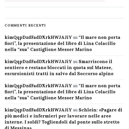
COMMENTI RECENTI
kimQqpDzdFadDXrkHWJAJiY
su
“Il mare non porta
fiori”, la presentazione del libro di Lina Colacillo
nella “sua” Castiglione Messer Marino
kimQqpDzdFadDXrkHWJAJiY
su
Smarriscono il
sentiero e restano bloccati in quota sul Matese,
escursionisti tratti in salvo dal Soccorso alpino
kimQqpDzdFadDXrkHWJAJiY
su
“Il mare non porta
fiori”, la presentazione del libro di Lina Colacillo
nella “sua” Castiglione Messer Marino
kimQqpDzdFadDXrkHWJAJiY
su
Schlein: «Pagare di
più medici e infermieri per lavorare nelle aree
interne. I soldi? Togliendoli dal ponte sullo stretto
di Messina»