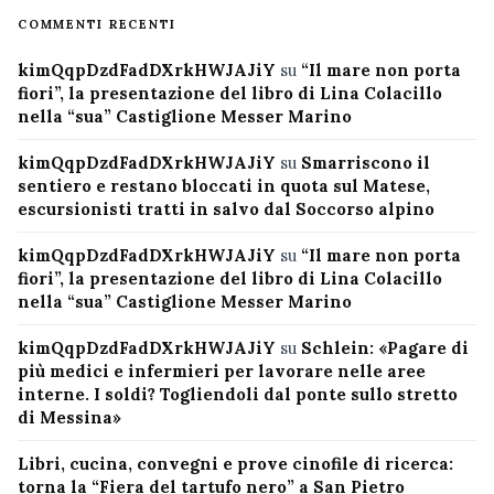
COMMENTI RECENTI
kimQqpDzdFadDXrkHWJAJiY
su
“Il mare non porta
fiori”, la presentazione del libro di Lina Colacillo
nella “sua” Castiglione Messer Marino
kimQqpDzdFadDXrkHWJAJiY
su
Smarriscono il
sentiero e restano bloccati in quota sul Matese,
escursionisti tratti in salvo dal Soccorso alpino
kimQqpDzdFadDXrkHWJAJiY
su
“Il mare non porta
fiori”, la presentazione del libro di Lina Colacillo
nella “sua” Castiglione Messer Marino
kimQqpDzdFadDXrkHWJAJiY
su
Schlein: «Pagare di
più medici e infermieri per lavorare nelle aree
interne. I soldi? Togliendoli dal ponte sullo stretto
di Messina»
Libri, cucina, convegni e prove cinofile di ricerca:
torna la “Fiera del tartufo nero” a San Pietro