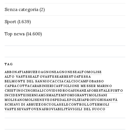
Senza categoria
(2)
Sport
(1.639)
Top news
(14.600)
TAG
ABBONATI
ABRUZZO
AGNONE
AGNONESE
ALTOMOLISE
ALTO VASTESE
ALTOVASTESE
ARRESTO
ATESSA
BELMONTE DEL SANNIO
CACCIA
CALCIO
CAMPOBASSO
CAPRACOTTA
CARABINIERI
CASTIGLIONE MESSER MARINO
CHIETINO
CINGHIALI
COVID19
DROGA
FINANZA
FORESTALE
FURTO
INCIDENTE
ISERNIA
M5S
MALTEMPO
MIGRANTI
MOLISANI
MOLISANO
MOLISE
NEVE
OSPEDALE
POLIZIA
PROFUGHI
SANITÀ
SCHIAVI DI ABRUZZO
SCUOLA
SELECONTROLLO
TERMOLI
VASTESE
VASTO
VENAFRO
VIABILITÀ
VIGILI DEL FUOCO