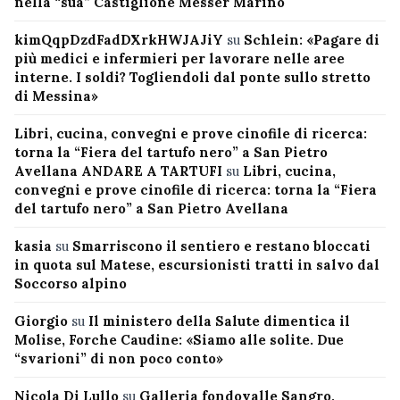
nella “sua” Castiglione Messer Marino
kimQqpDzdFadDXrkHWJAJiY
su
Schlein: «Pagare di
più medici e infermieri per lavorare nelle aree
interne. I soldi? Togliendoli dal ponte sullo stretto
di Messina»
Libri, cucina, convegni e prove cinofile di ricerca:
torna la “Fiera del tartufo nero” a San Pietro
Avellana ANDARE A TARTUFI
su
Libri, cucina,
convegni e prove cinofile di ricerca: torna la “Fiera
del tartufo nero” a San Pietro Avellana
kasia
su
Smarriscono il sentiero e restano bloccati
in quota sul Matese, escursionisti tratti in salvo dal
Soccorso alpino
Giorgio
su
Il ministero della Salute dimentica il
Molise, Forche Caudine: «Siamo alle solite. Due
“svarioni” di non poco conto»
Nicola Di Lullo
su
Galleria fondovalle Sangro,