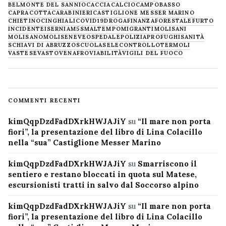
BELMONTE DEL SANNIO
CACCIA
CALCIO
CAMPOBASSO
CAPRACOTTA
CARABINIERI
CASTIGLIONE MESSER MARINO
CHIETINO
CINGHIALI
COVID19
DROGA
FINANZA
FORESTALE
FURTO
INCIDENTE
ISERNIA
M5S
MALTEMPO
MIGRANTI
MOLISANI
MOLISANO
MOLISE
NEVE
OSPEDALE
POLIZIA
PROFUGHI
SANITÀ
SCHIAVI DI ABRUZZO
SCUOLA
SELECONTROLLO
TERMOLI
VASTESE
VASTO
VENAFRO
VIABILITÀ
VIGILI DEL FUOCO
COMMENTI RECENTI
kimQqpDzdFadDXrkHWJAJiY
su
“Il mare non porta
fiori”, la presentazione del libro di Lina Colacillo
nella “sua” Castiglione Messer Marino
kimQqpDzdFadDXrkHWJAJiY
su
Smarriscono il
sentiero e restano bloccati in quota sul Matese,
escursionisti tratti in salvo dal Soccorso alpino
kimQqpDzdFadDXrkHWJAJiY
su
“Il mare non porta
fiori”, la presentazione del libro di Lina Colacillo