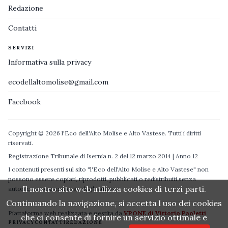
Redazione
Contatti
SERVIZI
Informativa sulla privacy
ecodellaltomolise@gmail.com
Facebook
Copyright © 2026 l'Eco dell'Alto Molise e Alto Vastese. Tutti i diritti
riservati.
Registrazione Tribunale di Isernia n. 2 del 12 marzo 2014 | Anno 12
I contenuti presenti sul sito "l'Eco dell'Alto Molise e Alto Vastese" non
possono essere copiati, riprodotti, pubblicati o redistribuiti senza
Il nostro sito web utilizza cookies di terzi parti.
autorizzazione espressa degli autori.
Continuando la navigazione, si accetta l uso dei cookies
Piattaforma web realizzata e gestita da
VPONE di Vittorio Paoletti
che ci consente di fornire un servizio ottimale e
PRIVACY
CONTATTI
REDAZIONE