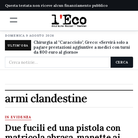
Questa testata non riceve alcun finanziamento pubblico
DOMENICA 9 AGOSTO 2026
Chirurgia al "Caracciolo", Greco: «Servirà solo a
ULTIM'ORA
pagare prestazioni aggiuntive a medici con turni
da 800 euro al giorno»
Cerca
CERCA
nel
sito
armi clandestine
IN EVIDENZA
Due fucili ed una pistola con
matricola abrasa, manette ai