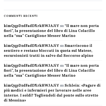
COMMENTI RECENTI
kimQqpDzdFadDXrkHWJAJiY
su
“Il mare non porta
fiori”, la presentazione del libro di Lina Colacillo
nella “sua” Castiglione Messer Marino
kimQqpDzdFadDXrkHWJAJiY
su
Smarriscono il
sentiero e restano bloccati in quota sul Matese,
escursionisti tratti in salvo dal Soccorso alpino
kimQqpDzdFadDXrkHWJAJiY
su
“Il mare non porta
fiori”, la presentazione del libro di Lina Colacillo
nella “sua” Castiglione Messer Marino
kimQqpDzdFadDXrkHWJAJiY
su
Schlein: «Pagare di
più medici e infermieri per lavorare nelle aree
interne. I soldi? Togliendoli dal ponte sullo stretto
di Messina»