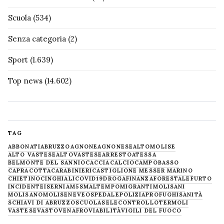
Scuola
(534)
Senza categoria
(2)
Sport
(1.639)
Top news
(14.602)
TAG
ABBONATI
ABRUZZO
AGNONE
AGNONESE
ALTOMOLISE
ALTO VASTESE
ALTOVASTESE
ARRESTO
ATESSA
BELMONTE DEL SANNIO
CACCIA
CALCIO
CAMPOBASSO
CAPRACOTTA
CARABINIERI
CASTIGLIONE MESSER MARINO
CHIETINO
CINGHIALI
COVID19
DROGA
FINANZA
FORESTALE
FURTO
INCIDENTE
ISERNIA
M5S
MALTEMPO
MIGRANTI
MOLISANI
MOLISANO
MOLISE
NEVE
OSPEDALE
POLIZIA
PROFUGHI
SANITÀ
SCHIAVI DI ABRUZZO
SCUOLA
SELECONTROLLO
TERMOLI
VASTESE
VASTO
VENAFRO
VIABILITÀ
VIGILI DEL FUOCO