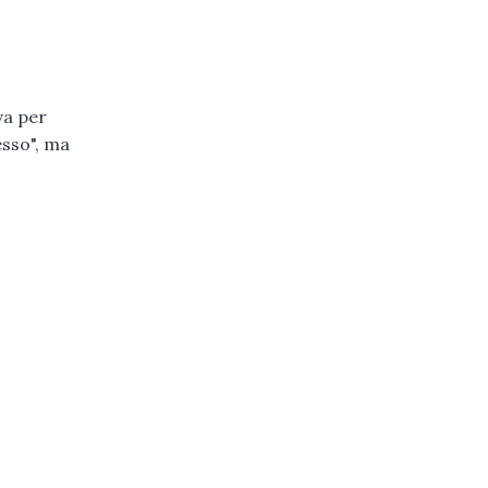
va per
esso", ma