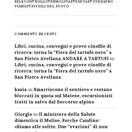
SELECONTROLLO
TERMOLI
VASTESE
VASTO
VENAFRO
VIABILITÀ
VIGILI DEL FUOCO
COMMENTI RECENTI
Libri, cucina, convegni e prove cinofile di
ricerca: torna la “Fiera del tartufo nero” a
San Pietro Avellana ANDARE A TARTUFI
su
Libri, cucina, convegni e prove cinofile di
ricerca: torna la “Fiera del tartufo nero” a
San Pietro Avellana
kasia
su
Smarriscono il sentiero e restano
bloccati in quota sul Matese, escursionisti
tratti in salvo dal Soccorso alpino
Giorgio
su
Il ministero della Salute
dimentica il Molise, Forche Caudine:
«Siamo alle solite. Due “svarioni” di non