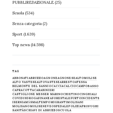
PUBBLIREDAZIONALE
(25)
Scuola
(534)
Senza categoria
(2)
Sport
(1.639)
Top news
(14.598)
TAG
ABBONATI
ABRUZZO
AGNONE
AGNONESE
ALTOMOLISE
ALTO VASTESE
ALTOVASTESE
ARRESTO
ATESSA
BELMONTE DEL SANNIO
CACCIA
CALCIO
CAMPOBASSO
CAPRACOTTA
CARABINIERI
CASTIGLIONE MESSER MARINO
CHIETINO
CINGHIALI
COVID19
DROGA
FINANZA
FORESTALE
FURTO
INCIDENTE
ISERNIA
M5S
MALTEMPO
MIGRANTI
MOLISANI
MOLISANO
MOLISE
NEVE
OSPEDALE
POLIZIA
PROFUGHI
SANITÀ
SCHIAVI DI ABRUZZO
SCUOLA