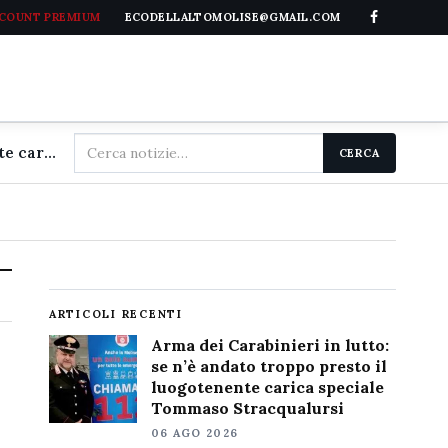
CCOUNT PREMIUM
ECODELLALTOMOLISE@GMAIL.COM
Cerca
Arma dei Carabinieri in lutto: se n'è andato troppo presto il luogotenente carica speciale Tommaso Stracqualursi
CERCA
nel
sito
ARTICOLI RECENTI
Arma dei Carabinieri in lutto:
se n’è andato troppo presto il
luogotenente carica speciale
Tommaso Stracqualursi
06 AGO 2026