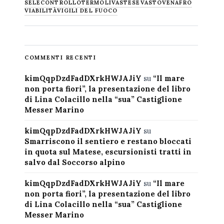
SELECONTROLLO
TERMOLI
VASTESE
VASTO
VENAFRO
VIABILITÀ
VIGILI DEL FUOCO
COMMENTI RECENTI
kimQqpDzdFadDXrkHWJAJiY
su
“Il mare
non porta fiori”, la presentazione del libro
di Lina Colacillo nella “sua” Castiglione
Messer Marino
kimQqpDzdFadDXrkHWJAJiY
su
Smarriscono il sentiero e restano bloccati
in quota sul Matese, escursionisti tratti in
salvo dal Soccorso alpino
kimQqpDzdFadDXrkHWJAJiY
su
“Il mare
non porta fiori”, la presentazione del libro
di Lina Colacillo nella “sua” Castiglione
Messer Marino