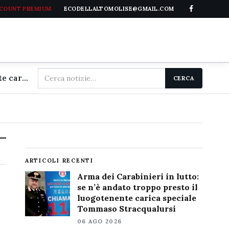
CCOUNT PREMIUM
ECODELLALTOMOLISE@GMAIL.COM
Cerca
Arma dei Carabinieri in lutto: se n'è andato troppo presto il luogotenente carica speciale Tommaso Stracqualursi
CERCA
nel
sito
ARTICOLI RECENTI
Arma dei Carabinieri in lutto:
se n’è andato troppo presto il
luogotenente carica speciale
Tommaso Stracqualursi
06 AGO 2026