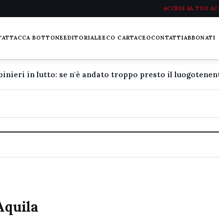
ACCEDI AL TUO A
L'ATTACCA BOTTONE
EDITORIALE
ECO CARTACEO
CONTATTI
ABBONATI
’Aquila