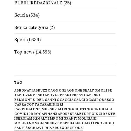
PUBBLIREDAZIONALE
(25)
Scuola
(534)
Senza categoria
(2)
Sport
(1.639)
Top news
(14.598)
TAG
ABBONATI
ABRUZZO
AGNONE
AGNONESE
ALTOMOLISE
ALTO VASTESE
ALTOVASTESE
ARRESTO
ATESSA
BELMONTE DEL SANNIO
CACCIA
CALCIO
CAMPOBASSO
CAPRACOTTA
CARABINIERI
CASTIGLIONE MESSER MARINO
CHIETINO
CINGHIALI
COVID19
DROGA
FINANZA
FORESTALE
FURTO
INCIDENTE
ISERNIA
M5S
MALTEMPO
MIGRANTI
MOLISANI
MOLISANO
MOLISE
NEVE
OSPEDALE
POLIZIA
PROFUGHI
SANITÀ
SCHIAVI DI ABRUZZO
SCUOLA