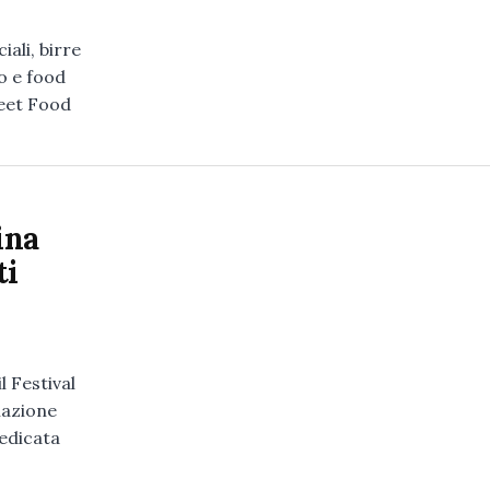
iali, birre
io e food
reet Food
ina
ti
l Festival
iazione
dedicata