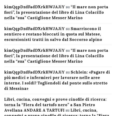
kimQqpDzdFadDXrkHWJAJiY
su
“Il mare non porta
fiori”, la presentazione del libro di Lina Colacillo
nella “sua” Castiglione Messer Marino
kimQqpDzdFadDXrkHWJAJiY
su
Smarriscono il
sentiero e restano bloccati in quota sul Matese,
escursionisti tratti in salvo dal Soccorso alpino
kimQqpDzdFadDXrkHWJAJiY
su
“Il mare non porta
fiori”, la presentazione del libro di Lina Colacillo
nella “sua” Castiglione Messer Marino
kimQqpDzdFadDXrkHWJAJiY
su
Schlein: «Pagare di
più medici e infermieri per lavorare nelle aree
interne. I soldi? Togliendoli dal ponte sullo stretto
di Messina»
Libri, cucina, convegni e prove cinofile di ricerca:
torna la “Fiera del tartufo nero” a San Pietro
Avellana ANDARE A TARTUFI
su
Libri, cucina,
convegni e prove cinofile di ricerca: torna la “Fiera