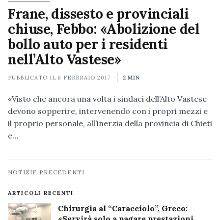
Frane, dissesto e provinciali
chiuse, Febbo: «Abolizione del
bollo auto per i residenti
nell’Alto Vastese»
PUBBLICATO IL
6 FEBBRAIO 2017
2 MIN
«Visto che ancora una volta i sindaci dell’Alto Vastese
devono sopperire, intervenendo con i propri mezzi e
il proprio personale, all’inerzia della provincia di Chieti
e…
Navigazione
NOTIZIE PRECEDENTI
notizie
ARTICOLI RECENTI
Chirurgia al “Caracciolo”, Greco:
«Servirà solo a pagare prestazioni