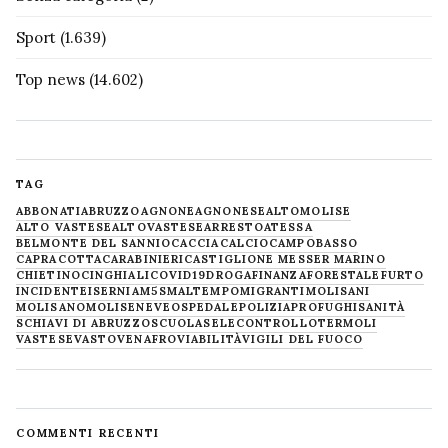
Sport
(1.639)
Top news
(14.602)
TAG
ABBONATI
ABRUZZO
AGNONE
AGNONESE
ALTOMOLISE
ALTO VASTESE
ALTOVASTESE
ARRESTO
ATESSA
BELMONTE DEL SANNIO
CACCIA
CALCIO
CAMPOBASSO
CAPRACOTTA
CARABINIERI
CASTIGLIONE MESSER MARINO
CHIETINO
CINGHIALI
COVID19
DROGA
FINANZA
FORESTALE
FURTO
INCIDENTE
ISERNIA
M5S
MALTEMPO
MIGRANTI
MOLISANI
MOLISANO
MOLISE
NEVE
OSPEDALE
POLIZIA
PROFUGHI
SANITÀ
SCHIAVI DI ABRUZZO
SCUOLA
SELECONTROLLO
TERMOLI
VASTESE
VASTO
VENAFRO
VIABILITÀ
VIGILI DEL FUOCO
COMMENTI RECENTI