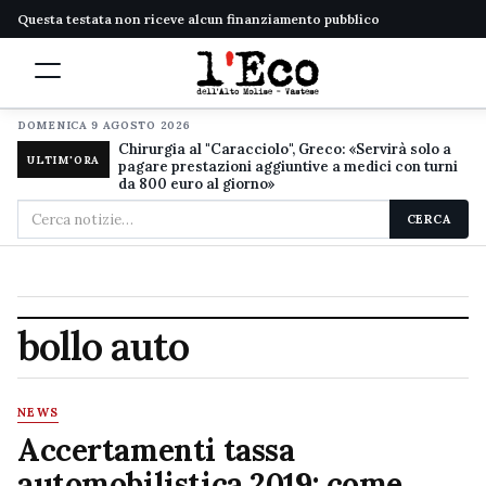
Questa testata non riceve alcun finanziamento pubblico
DOMENICA 9 AGOSTO 2026
Chirurgia al "Caracciolo", Greco: «Servirà solo a
ULTIM'ORA
pagare prestazioni aggiuntive a medici con turni
da 800 euro al giorno»
Cerca
CERCA
nel
sito
bollo auto
NEWS
Accertamenti tassa
automobilistica 2019: come