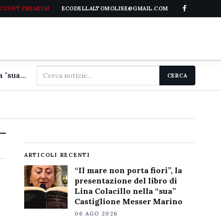
CCOUNT PREMIUM
ECODELLALTOMOLISE@GMAIL.COM
Cerca
"Il mare non porta fiori", la presentazione del libro di Lina Colacillo nella "sua" Castiglione Messer Marino
CERCA
nel
sito
ARTICOLI RECENTI
“Il mare non porta fiori”, la
presentazione del libro di
Lina Colacillo nella “sua”
Castiglione Messer Marino
06 AGO 2026