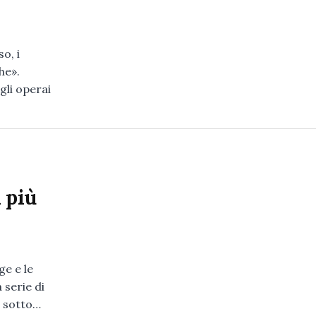
o, i
he».
gli operai
 più
e e le
 serie di
o sotto…