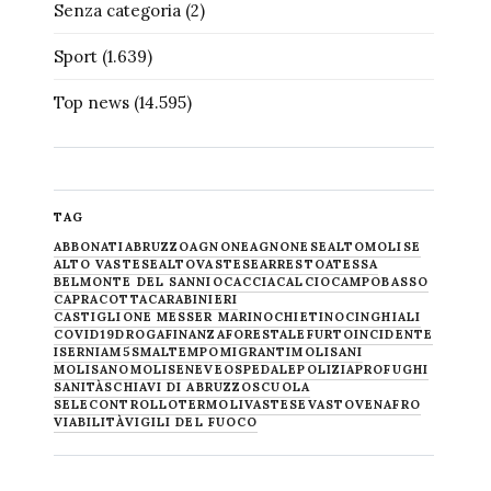
Senza categoria
(2)
Sport
(1.639)
Top news
(14.595)
TAG
ABBONATI
ABRUZZO
AGNONE
AGNONESE
ALTOMOLISE
ALTO VASTESE
ALTOVASTESE
ARRESTO
ATESSA
BELMONTE DEL SANNIO
CACCIA
CALCIO
CAMPOBASSO
CAPRACOTTA
CARABINIERI
CASTIGLIONE MESSER MARINO
CHIETINO
CINGHIALI
COVID19
DROGA
FINANZA
FORESTALE
FURTO
INCIDENTE
ISERNIA
M5S
MALTEMPO
MIGRANTI
MOLISANI
MOLISANO
MOLISE
NEVE
OSPEDALE
POLIZIA
PROFUGHI
SANITÀ
SCHIAVI DI ABRUZZO
SCUOLA
SELECONTROLLO
TERMOLI
VASTESE
VASTO
VENAFRO
VIABILITÀ
VIGILI DEL FUOCO