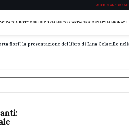
ACCEDI AL TUO A
L'ATTACCA BOTTONE
EDITORIALE
ECO CARTACEO
CONTATTI
ABBONATI
anti:
ale