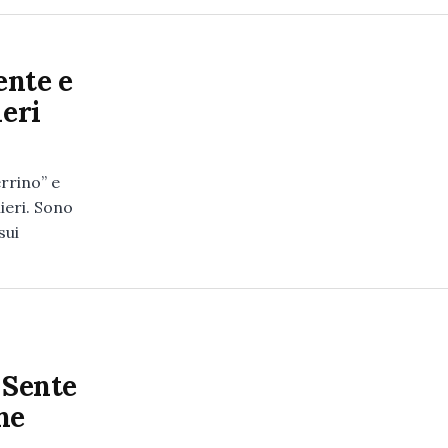
ente e
ieri
rrino” e
ieri. Sono
sui
 Sente
ne