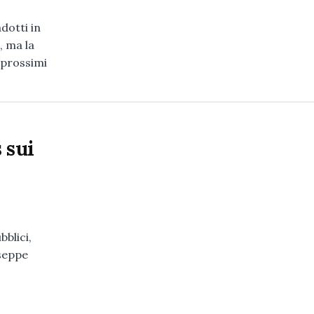
otti in
, ma la
 prossimi
 sui
blici,
useppe