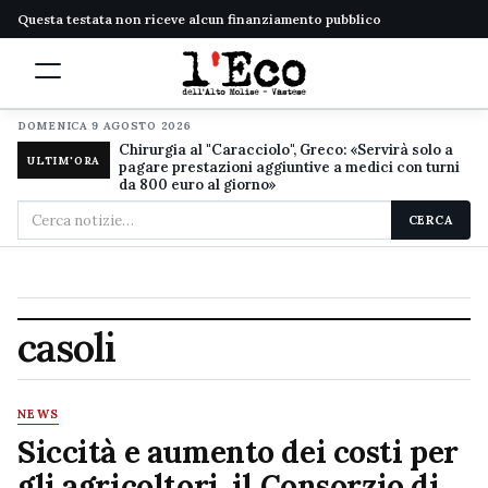
Questa testata non riceve alcun finanziamento pubblico
DOMENICA 9 AGOSTO 2026
Chirurgia al "Caracciolo", Greco: «Servirà solo a
ULTIM'ORA
pagare prestazioni aggiuntive a medici con turni
da 800 euro al giorno»
Cerca
CERCA
nel
sito
casoli
NEWS
Siccità e aumento dei costi per
gli agricoltori, il Consorzio di