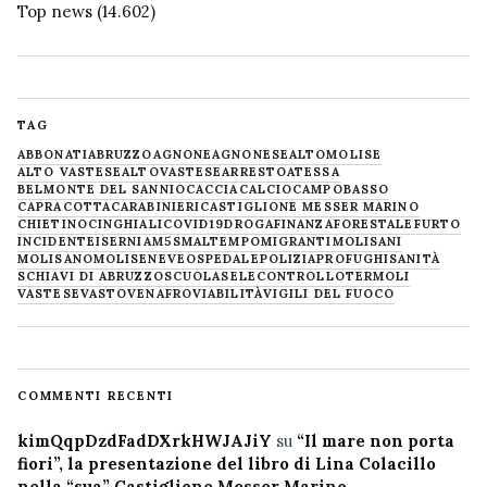
Top news
(14.602)
TAG
ABBONATI
ABRUZZO
AGNONE
AGNONESE
ALTOMOLISE
ALTO VASTESE
ALTOVASTESE
ARRESTO
ATESSA
BELMONTE DEL SANNIO
CACCIA
CALCIO
CAMPOBASSO
CAPRACOTTA
CARABINIERI
CASTIGLIONE MESSER MARINO
CHIETINO
CINGHIALI
COVID19
DROGA
FINANZA
FORESTALE
FURTO
INCIDENTE
ISERNIA
M5S
MALTEMPO
MIGRANTI
MOLISANI
MOLISANO
MOLISE
NEVE
OSPEDALE
POLIZIA
PROFUGHI
SANITÀ
SCHIAVI DI ABRUZZO
SCUOLA
SELECONTROLLO
TERMOLI
VASTESE
VASTO
VENAFRO
VIABILITÀ
VIGILI DEL FUOCO
COMMENTI RECENTI
kimQqpDzdFadDXrkHWJAJiY
su
“Il mare non porta
fiori”, la presentazione del libro di Lina Colacillo
nella “sua” Castiglione Messer Marino