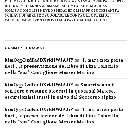
CHIETINO
CINGHIALI
COVID19
DROGA
FINANZA
FORESTALE
FURTO
INCIDENTE
ISERNIA
M5S
MALTEMPO
MIGRANTI
MOLISANI
MOLISANO
MOLISE
NEVE
OSPEDALE
POLIZIA
PROFUGHI
SANITÀ
SCHIAVI DI ABRUZZO
SCUOLA
SELECONTROLLO
TERMOLI
VASTESE
VASTO
VENAFRO
VIABILITÀ
VIGILI DEL FUOCO
COMMENTI RECENTI
kimQqpDzdFadDXrkHWJAJiY
su
“Il mare non porta
fiori”, la presentazione del libro di Lina Colacillo
nella “sua” Castiglione Messer Marino
kimQqpDzdFadDXrkHWJAJiY
su
Smarriscono il
sentiero e restano bloccati in quota sul Matese,
escursionisti tratti in salvo dal Soccorso alpino
kimQqpDzdFadDXrkHWJAJiY
su
“Il mare non porta
fiori”, la presentazione del libro di Lina Colacillo
nella “sua” Castiglione Messer Marino