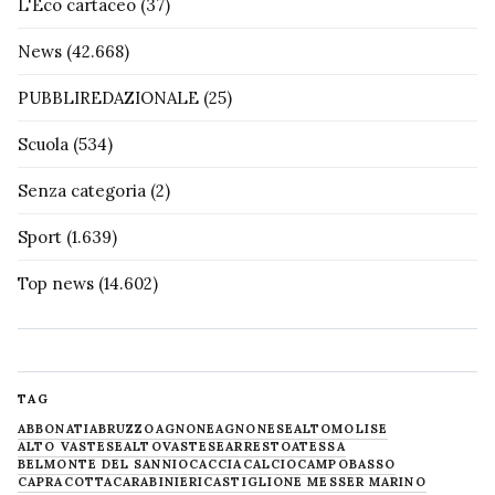
L'Eco cartaceo
(37)
News
(42.668)
PUBBLIREDAZIONALE
(25)
Scuola
(534)
Senza categoria
(2)
Sport
(1.639)
Top news
(14.602)
TAG
ABBONATI
ABRUZZO
AGNONE
AGNONESE
ALTOMOLISE
ALTO VASTESE
ALTOVASTESE
ARRESTO
ATESSA
BELMONTE DEL SANNIO
CACCIA
CALCIO
CAMPOBASSO
CAPRACOTTA
CARABINIERI
CASTIGLIONE MESSER MARINO