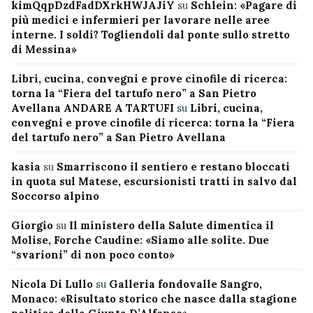
kimQqpDzdFadDXrkHWJAJiY
su
Schlein: «Pagare di
più medici e infermieri per lavorare nelle aree
interne. I soldi? Togliendoli dal ponte sullo stretto
di Messina»
Libri, cucina, convegni e prove cinofile di ricerca:
torna la “Fiera del tartufo nero” a San Pietro
Avellana ANDARE A TARTUFI
su
Libri, cucina,
convegni e prove cinofile di ricerca: torna la “Fiera
del tartufo nero” a San Pietro Avellana
kasia
su
Smarriscono il sentiero e restano bloccati
in quota sul Matese, escursionisti tratti in salvo dal
Soccorso alpino
Giorgio
su
Il ministero della Salute dimentica il
Molise, Forche Caudine: «Siamo alle solite. Due
“svarioni” di non poco conto»
Nicola Di Lullo
su
Galleria fondovalle Sangro,
Monaco: «Risultato storico che nasce dalla stagione