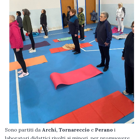
Sono partiti da
Archi, Tornareccio
e
Perano
i
laboratori didattici rivolti ai minori, per promuovere