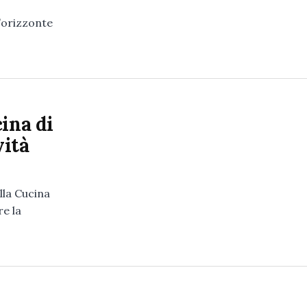
l’orizzonte
ina di
vità
lla Cucina
re la