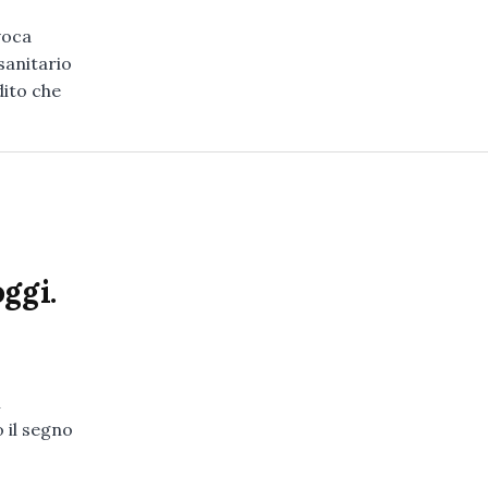
voca
sanitario
dito che
ggi.
l
 il segno