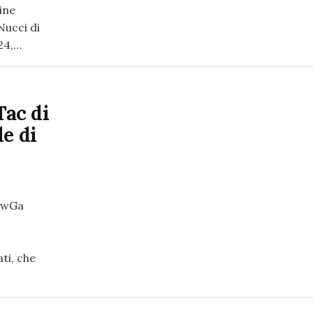
ine
Nucci di
924,…
Tac di
e di
zwGa
ti, che