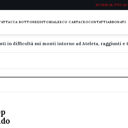
ACCEDI AL TUO A
L'ATTACCA BOTTONE
EDITORIALE
ECO CARTACEO
CONTATTI
ABBONATI
op
ndo