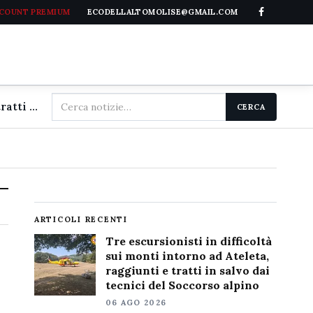
CCOUNT PREMIUM
ECODELLALTOMOLISE@GMAIL.COM
Cerca
Tre escursionisti in difficoltà sui monti intorno ad Ateleta, raggiunti e tratti in salvo dai tecnici del Soccorso alpino
CERCA
nel
sito
ARTICOLI RECENTI
Tre escursionisti in difficoltà
sui monti intorno ad Ateleta,
raggiunti e tratti in salvo dai
tecnici del Soccorso alpino
06 AGO 2026