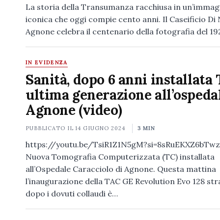
La storia della Transumanza racchiusa in un’immag
iconica che oggi compie cento anni. Il Caseificio Di 
Agnone celebra il centenario della fotografia del 1
IN EVIDENZA
Sanità, dopo 6 anni installata 
ultima generazione all’ospedal
Agnone (video)
PUBBLICATO IL
14 GIUGNO 2024
3 MIN
https://youtu.be/TsiR1Z1N5gM?si=8sRuEKXZ6bTw
Nuova Tomografia Computerizzata (TC) installata
all’Ospedale Caracciolo di Agnone. Questa mattina
l’inaugurazione della TAC GE Revolution Evo 128 stra
dopo i dovuti collaudi è…