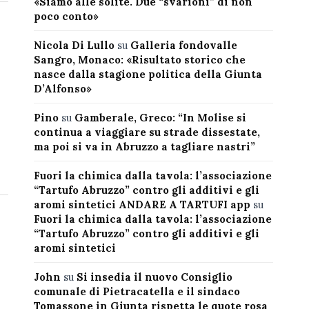
«Siamo alle solite. Due “svarioni” di non
poco conto»
Nicola Di Lullo
su
Galleria fondovalle
Sangro, Monaco: «Risultato storico che
nasce dalla stagione politica della Giunta
D’Alfonso»
Pino
su
Gamberale, Greco: “In Molise si
continua a viaggiare su strade dissestate,
ma poi si va in Abruzzo a tagliare nastri”
Fuori la chimica dalla tavola: l’associazione
“Tartufo Abruzzo” contro gli additivi e gli
aromi sintetici ANDARE A TARTUFI app
su
Fuori la chimica dalla tavola: l’associazione
“Tartufo Abruzzo” contro gli additivi e gli
aromi sintetici
John
su
Si insedia il nuovo Consiglio
comunale di Pietracatella e il sindaco
Tomassone in Giunta rispetta le quote rosa