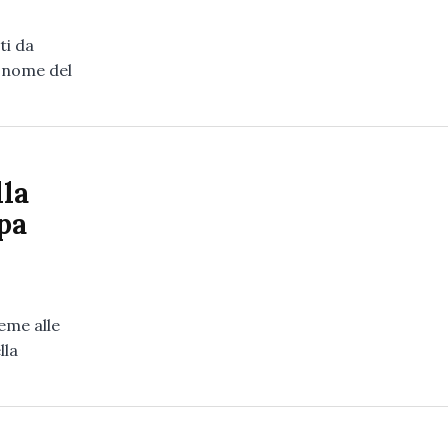
ti da
l nome del
lla
ppa
eme alle
lla