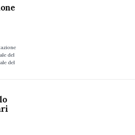
none
tazione
ale del
ale del
lo
ari