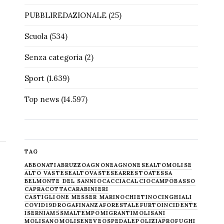
PUBBLIREDAZIONALE
(25)
Scuola
(534)
Senza categoria
(2)
Sport
(1.639)
Top news
(14.597)
TAG
ABBONATI
ABRUZZO
AGNONE
AGNONESE
ALTOMOLISE
ALTO VASTESE
ALTOVASTESE
ARRESTO
ATESSA
BELMONTE DEL SANNIO
CACCIA
CALCIO
CAMPOBASSO
CAPRACOTTA
CARABINIERI
CASTIGLIONE MESSER MARINO
CHIETINO
CINGHIALI
COVID19
DROGA
FINANZA
FORESTALE
FURTO
INCIDENTE
ISERNIA
M5S
MALTEMPO
MIGRANTI
MOLISANI
MOLISANO
MOLISE
NEVE
OSPEDALE
POLIZIA
PROFUGHI