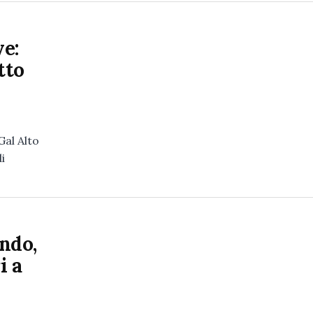
ve:
tto
Gal Alto
i
ndo,
i a