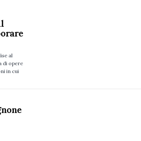
l
borare
ise al
a di opere
ni in cui
Agnone