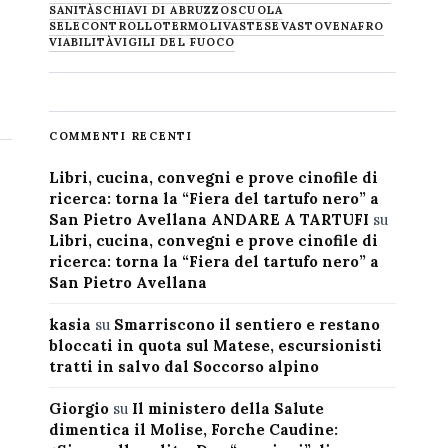
SANITÀ
SCHIAVI DI ABRUZZO
SCUOLA
SELECONTROLLO
TERMOLI
VASTESE
VASTO
VENAFRO
VIABILITÀ
VIGILI DEL FUOCO
COMMENTI RECENTI
Libri, cucina, convegni e prove cinofile di
ricerca: torna la “Fiera del tartufo nero” a
San Pietro Avellana ANDARE A TARTUFI
su
Libri, cucina, convegni e prove cinofile di
ricerca: torna la “Fiera del tartufo nero” a
San Pietro Avellana
kasia
su
Smarriscono il sentiero e restano
bloccati in quota sul Matese, escursionisti
tratti in salvo dal Soccorso alpino
Giorgio
su
Il ministero della Salute
dimentica il Molise, Forche Caudine: