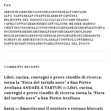
TAG
ABBONATI
ABRUZZO
AGNONE
AGNONESE
ALTOMOLISE
ALTO VASTESE
ALTOVASTESE
ARRESTO
ATESSA
BELMONTE DEL SANNIO
CACCIA
CALCIO
CAMPOBASSO
CAPRACOTTA
CARABINIERI
CASTIGLIONE MESSER MARINO
CHIETINO
CINGHIALI
COVID19
DROGA
FINANZA
FORESTALE
FURTO
INCIDENTE
ISERNIA
M5S
MALTEMPO
MIGRANTI
MOLISANI
MOLISANO
MOLISE
NEVE
OSPEDALE
POLIZIA
PROFUGHI
SANITÀ
SCHIAVI DI ABRUZZO
SCUOLA
SELECONTROLLO
TERMOLI
VASTESE
VASTO
VENAFRO
VIABILITÀ
VIGILI DEL FUOCO
COMMENTI RECENTI
Libri, cucina, convegni e prove cinofile di ricerca:
torna la “Fiera del tartufo nero” a San Pietro
Avellana ANDARE A TARTUFI
su
Libri, cucina,
convegni e prove cinofile di ricerca: torna la “Fiera
del tartufo nero” a San Pietro Avellana
kasia
su
Smarriscono il sentiero e restano bloccati