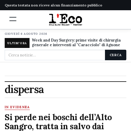
Questa testata non riceve alcun finanziamento pubblico
GIOVEDÌ 6 AGOSTO 2026
Week and Day Surgery: prime visite di chirurgia
ULTIM'ORA
generale e interventi al "Caracciolo" di Agnone
Cerca
CERCA
nel
sito
dispersa
IN EVIDENZA
Si perde nei boschi dell’Alto
Sangro, tratta in salvo dai