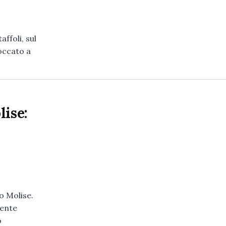
ffoli, sul
occato a
lise:
o Molise.
cente
o