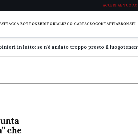
ACCEDI AL TUO A
L'ATTACCA BOTTONE
EDITORIALE
ECO CARTACEO
CONTATTI
ABBONATI
punta
a” che