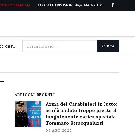
CCOUNT PREMIUM
ECODELLALTOMOLISE@GMAIL.COM
Cerca
Arma dei Carabinieri in lutto: se n'è andato troppo presto il luogotenente carica speciale Tommaso Stracqualursi
CERCA
nel
sito
ARTICOLI RECENTI
Arma dei Carabinieri in lutto:
se n’è andato troppo presto il
luogotenente carica speciale
Tommaso Stracqualursi
06 AGO 2026