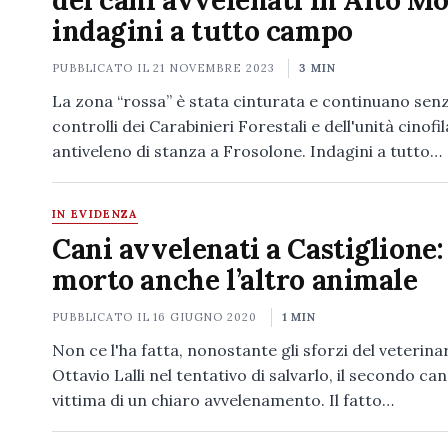
dei cani avvelenati in Alto Mo
indagini a tutto campo
PUBBLICATO IL
21 NOVEMBRE 2023
3 MIN
La zona “rossa” è stata cinturata e continuano senz
controlli dei Carabinieri Forestali e dell'unità cinofil
antiveleno di stanza a Frosolone. Indagini a tutto…
IN EVIDENZA
Cani avvelenati a Castiglione:
morto anche l’altro animale
PUBBLICATO IL
16 GIUGNO 2020
1 MIN
Non ce l'ha fatta, nonostante gli sforzi del veterina
Ottavio Lalli nel tentativo di salvarlo, il secondo ca
vittima di un chiaro avvelenamento. Il fatto…