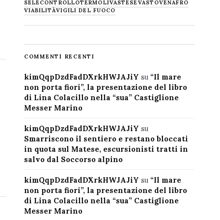
SELECONTROLLO
TERMOLI
VASTESE
VASTO
VENAFRO
VIABILITÀ
VIGILI DEL FUOCO
COMMENTI RECENTI
kimQqpDzdFadDXrkHWJAJiY
su
“Il mare
non porta fiori”, la presentazione del libro
di Lina Colacillo nella “sua” Castiglione
Messer Marino
kimQqpDzdFadDXrkHWJAJiY
su
Smarriscono il sentiero e restano bloccati
in quota sul Matese, escursionisti tratti in
salvo dal Soccorso alpino
kimQqpDzdFadDXrkHWJAJiY
su
“Il mare
non porta fiori”, la presentazione del libro
di Lina Colacillo nella “sua” Castiglione
Messer Marino