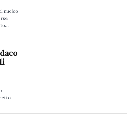
el nucleo
orse
nto…
ndaco
li
o
retto
i…