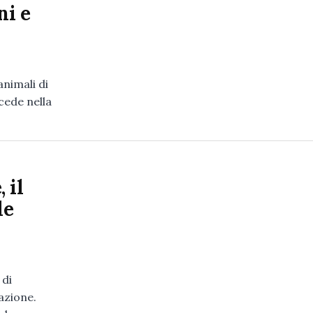
ni e
animali di
cede nella
 il
le
 di
azione.