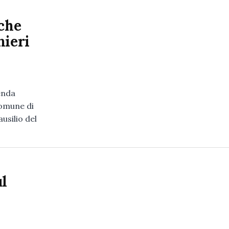
sche
nieri
enda
comune di
usilio del
ul