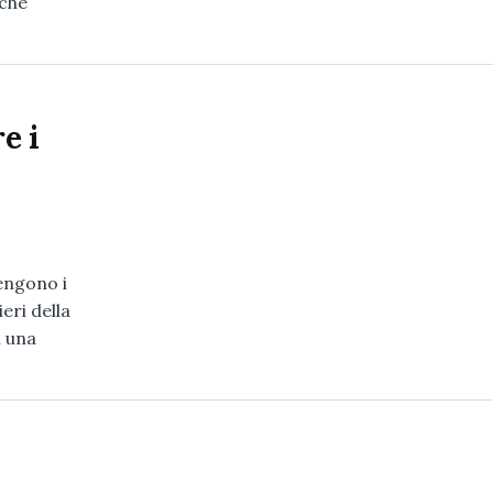
 che
e i
engono i
ieri della
n una