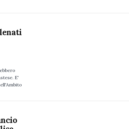
lenati
rebbero
astese. E'
dell'Ambito
ancio