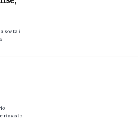
lise,
a sosta i
a
rio
ne rimasto