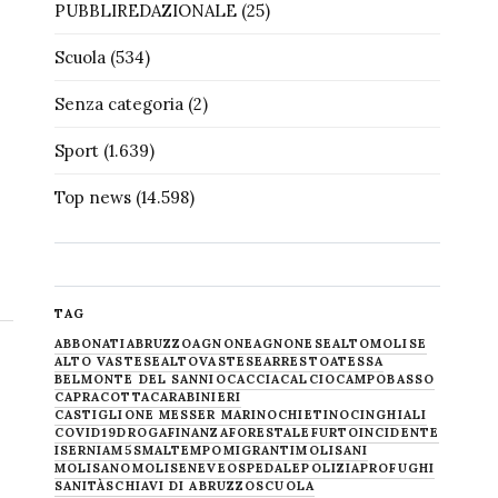
PUBBLIREDAZIONALE
(25)
Scuola
(534)
Senza categoria
(2)
Sport
(1.639)
Top news
(14.598)
TAG
ABBONATI
ABRUZZO
AGNONE
AGNONESE
ALTOMOLISE
ALTO VASTESE
ALTOVASTESE
ARRESTO
ATESSA
BELMONTE DEL SANNIO
CACCIA
CALCIO
CAMPOBASSO
CAPRACOTTA
CARABINIERI
CASTIGLIONE MESSER MARINO
CHIETINO
CINGHIALI
COVID19
DROGA
FINANZA
FORESTALE
FURTO
INCIDENTE
ISERNIA
M5S
MALTEMPO
MIGRANTI
MOLISANI
MOLISANO
MOLISE
NEVE
OSPEDALE
POLIZIA
PROFUGHI
SANITÀ
SCHIAVI DI ABRUZZO
SCUOLA