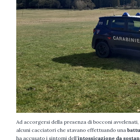
Ad accorgersi della presenza di bocconi avvelenati,
alcuni cacciatori che stavano effettuando una
battu
ha accusato i sintomi dell’
intossicazione da sosta