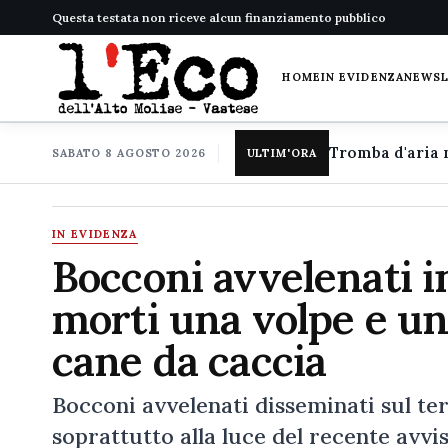
Questa testata non riceve alcun finanziamento pubblico
HOME
IN EVIDENZA
NEWS
SABATO 8 AGOSTO 2026
ULTIM'ORA
IN EVIDENZA
Bocconi avvelenati in
morti una volpe e un
cane da caccia
Bocconi avvelenati disseminati sul ter
soprattutto alla luce del recente av