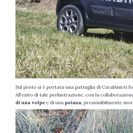
Sul posto si è portata una pattuglia di Carabinieri f
All’esito di tale perlustrazione, con la collaborazion
di una volpe
e di una
poiana,
presumibilmente morti