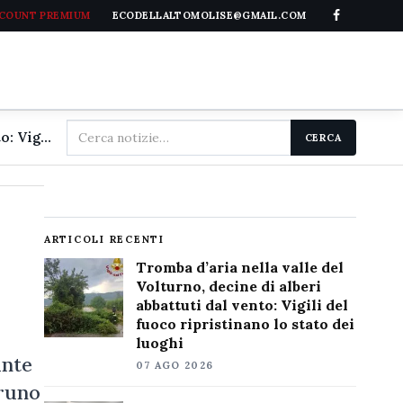
CCOUNT PREMIUM
ECODELLALTOMOLISE@GMAIL.COM
Cerca
Tromba d'aria nella valle del Volturno, decine di alberi abbattuti dal vento: Vigili del fuoco ripristinano lo stato dei luoghi
CERCA
nel
sito
ARTICOLI RECENTI
Tromba d’aria nella valle del
Volturno, decine di alberi
abbattuti dal vento: Vigili del
fuoco ripristinano lo stato dei
luoghi
ante
07 AGO 2026
bruno