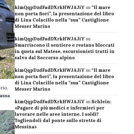
kimQqpDzdFadDXrkHWJAJiY
su
“Il mare
non porta fiori”, la presentazione del libro
di Lina Colacillo nella “sua” Castiglione
Messer Marino
kimQqpDzdFadDXrkHWJAJiY
su
Smarriscono il sentiero e restano bloccati
in quota sul Matese, escursionisti tratti in
salvo dal Soccorso alpino
kimQqpDzdFadDXrkHWJAJiY
su
“Il mare
non porta fiori”, la presentazione del libro
di Lina Colacillo nella “sua” Castiglione
rio.
Messer Marino
assa
kimQqpDzdFadDXrkHWJAJiY
su
Schlein:
«Pagare di più medici e infermieri per
lavorare nelle aree interne. I soldi?
Togliendoli dal ponte sullo stretto di
Messina»