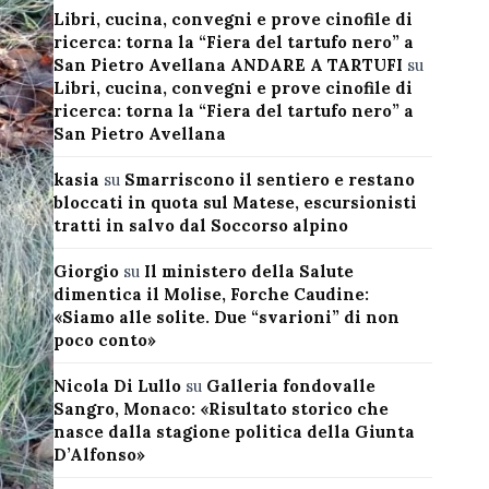
Libri, cucina, convegni e prove cinofile di
ricerca: torna la “Fiera del tartufo nero” a
San Pietro Avellana ANDARE A TARTUFI
su
Libri, cucina, convegni e prove cinofile di
ricerca: torna la “Fiera del tartufo nero” a
San Pietro Avellana
kasia
su
Smarriscono il sentiero e restano
bloccati in quota sul Matese, escursionisti
tratti in salvo dal Soccorso alpino
Giorgio
su
Il ministero della Salute
dimentica il Molise, Forche Caudine:
«Siamo alle solite. Due “svarioni” di non
poco conto»
Nicola Di Lullo
su
Galleria fondovalle
Sangro, Monaco: «Risultato storico che
nasce dalla stagione politica della Giunta
D’Alfonso»