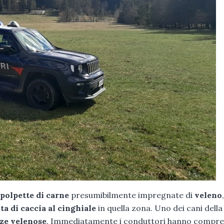
polpette di carne
presumibilmente impregnate di
veleno
,
ta di caccia al cinghiale
in quella zona. Uno dei cani dell
nze velenose
. Immediatamente i conduttori hanno compr