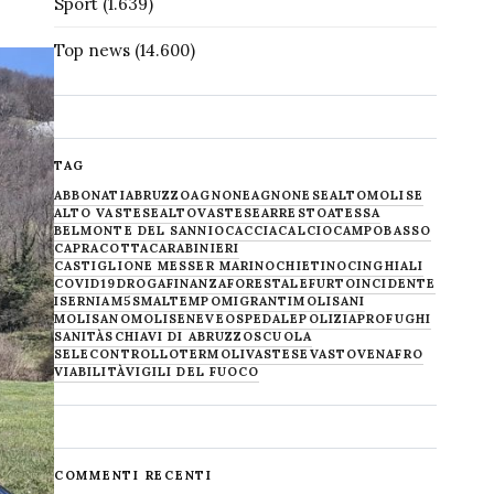
Sport
(1.639)
Top news
(14.600)
TAG
ABBONATI
ABRUZZO
AGNONE
AGNONESE
ALTOMOLISE
ALTO VASTESE
ALTOVASTESE
ARRESTO
ATESSA
BELMONTE DEL SANNIO
CACCIA
CALCIO
CAMPOBASSO
CAPRACOTTA
CARABINIERI
CASTIGLIONE MESSER MARINO
CHIETINO
CINGHIALI
COVID19
DROGA
FINANZA
FORESTALE
FURTO
INCIDENTE
ISERNIA
M5S
MALTEMPO
MIGRANTI
MOLISANI
MOLISANO
MOLISE
NEVE
OSPEDALE
POLIZIA
PROFUGHI
SANITÀ
SCHIAVI DI ABRUZZO
SCUOLA
SELECONTROLLO
TERMOLI
VASTESE
VASTO
VENAFRO
VIABILITÀ
VIGILI DEL FUOCO
COMMENTI RECENTI