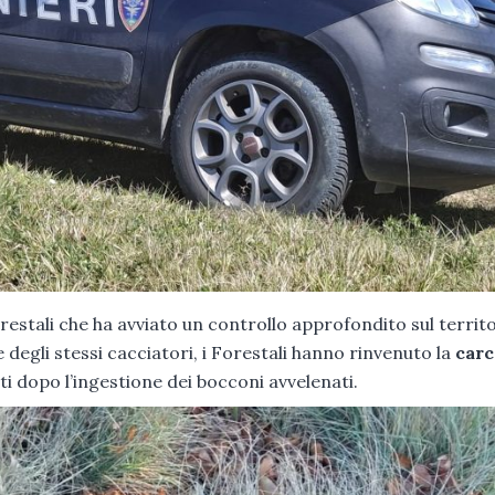
orestali che ha avviato un controllo approfondito sul territo
e degli stessi cacciatori, i Forestali hanno rinvenuto la
carc
 dopo l’ingestione dei bocconi avvelenati.