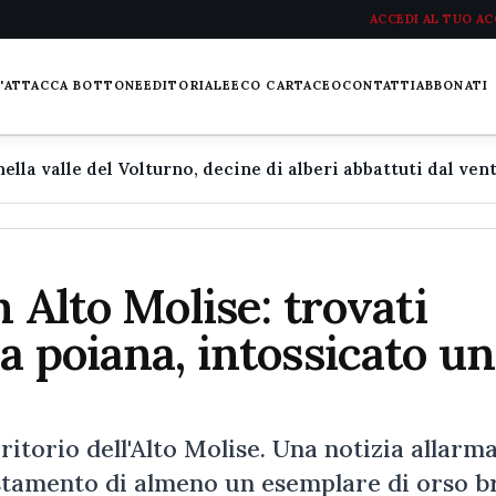
ACCEDI AL TUO A
L'ATTACCA BOTTONE
EDITORIALE
ECO CARTACEO
CONTATTI
ABBONATI
 Alto Molise: trovati
a poiana, intossicato un
ritorio dell'Alto Molise. Una notizia allarm
vistamento di almeno un esemplare di orso 