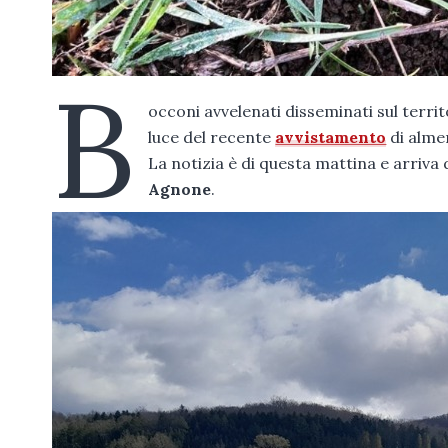
B
occoni avvelenati disseminati sul territ
luce del recente
avvistamento
di alme
La notizia è di questa mattina e arriva 
Agnone
.