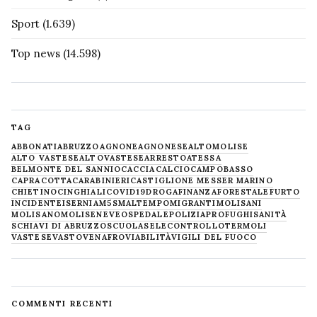
Sport
(1.639)
Top news
(14.598)
TAG
ABBONATI
ABRUZZO
AGNONE
AGNONESE
ALTOMOLISE
ALTO VASTESE
ALTOVASTESE
ARRESTO
ATESSA
BELMONTE DEL SANNIO
CACCIA
CALCIO
CAMPOBASSO
CAPRACOTTA
CARABINIERI
CASTIGLIONE MESSER MARINO
CHIETINO
CINGHIALI
COVID19
DROGA
FINANZA
FORESTALE
FURTO
INCIDENTE
ISERNIA
M5S
MALTEMPO
MIGRANTI
MOLISANI
MOLISANO
MOLISE
NEVE
OSPEDALE
POLIZIA
PROFUGHI
SANITÀ
SCHIAVI DI ABRUZZO
SCUOLA
SELECONTROLLO
TERMOLI
VASTESE
VASTO
VENAFRO
VIABILITÀ
VIGILI DEL FUOCO
COMMENTI RECENTI