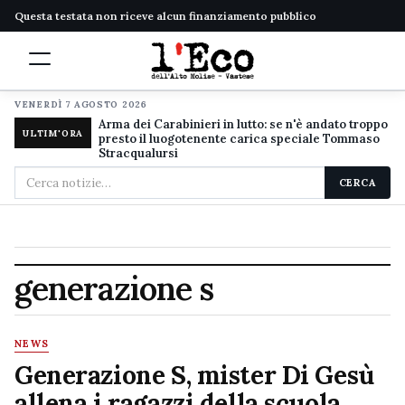
Questa testata non riceve alcun finanziamento pubblico
VENERDÌ 7 AGOSTO 2026
Arma dei Carabinieri in lutto: se n'è andato troppo
ULTIM'ORA
presto il luogotenente carica speciale Tommaso
Stracqualursi
Cerca
CERCA
nel
sito
generazione s
NEWS
Generazione S, mister Di Gesù
allena i ragazzi della scuola