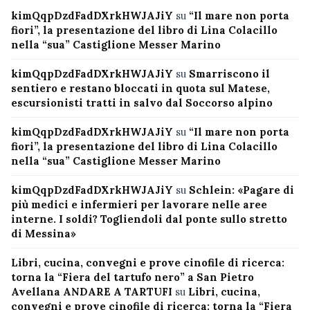
kimQqpDzdFadDXrkHWJAJiY
su
“Il mare non porta
fiori”, la presentazione del libro di Lina Colacillo
nella “sua” Castiglione Messer Marino
kimQqpDzdFadDXrkHWJAJiY
su
Smarriscono il
sentiero e restano bloccati in quota sul Matese,
escursionisti tratti in salvo dal Soccorso alpino
kimQqpDzdFadDXrkHWJAJiY
su
“Il mare non porta
fiori”, la presentazione del libro di Lina Colacillo
nella “sua” Castiglione Messer Marino
kimQqpDzdFadDXrkHWJAJiY
su
Schlein: «Pagare di
più medici e infermieri per lavorare nelle aree
interne. I soldi? Togliendoli dal ponte sullo stretto
di Messina»
Libri, cucina, convegni e prove cinofile di ricerca:
torna la “Fiera del tartufo nero” a San Pietro
Avellana ANDARE A TARTUFI
su
Libri, cucina,
convegni e prove cinofile di ricerca: torna la “Fiera