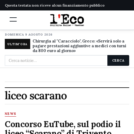
Questa testata non riceve alcun finanziamento pubblico
DOMENICA 9 AGOSTO 2026
Chirurgia al "Caracciolo", Greco: «Servirà solo a
ULTIM'ORA
pagare prestazioni aggiuntive a medici con turni
da 800 euro al giorno»
Cerca
CERCA
nel
sito
liceo scarano
NEWS
Concorso EuTube, sul podio il
liceo “Scarano” di Trivento