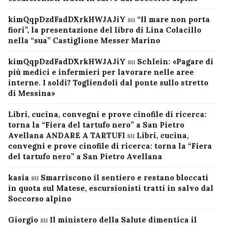
kimQqpDzdFadDXrkHWJAJiY
su
“Il mare non porta
fiori”, la presentazione del libro di Lina Colacillo
nella “sua” Castiglione Messer Marino
kimQqpDzdFadDXrkHWJAJiY
su
Schlein: «Pagare di
più medici e infermieri per lavorare nelle aree
interne. I soldi? Togliendoli dal ponte sullo stretto
di Messina»
Libri, cucina, convegni e prove cinofile di ricerca:
torna la “Fiera del tartufo nero” a San Pietro
Avellana ANDARE A TARTUFI
su
Libri, cucina,
convegni e prove cinofile di ricerca: torna la “Fiera
del tartufo nero” a San Pietro Avellana
kasia
su
Smarriscono il sentiero e restano bloccati
in quota sul Matese, escursionisti tratti in salvo dal
Soccorso alpino
Giorgio
su
Il ministero della Salute dimentica il