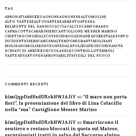
TAG
ABBONATI
ABRUZZO
AGNONE
AGNONESE
ALTOMOLISE
ALTO VASTESE
ALTOVASTESE
ARRESTO
ATESSA
BELMONTE DEL SANNIO
CACCIA
CALCIO
CAMPOBASSO
CAPRACOTTA
CARABINIERI
CASTIGLIONE MESSER MARINO
CHIETINO
CINGHIALI
COVID19
DROGA
FINANZA
FORESTALE
FURTO
INCIDENTE
ISERNIA
M5S
MALTEMPO
MIGRANTI
MOLISANI
MOLISANO
MOLISE
NEVE
OSPEDALE
POLIZIA
PROFUGHI
SANITÀ
SCHIAVI DI ABRUZZO
SCUOLA
SELECONTROLLO
TERMOLI
VASTESE
VASTO
VENAFRO
VIABILITÀ
VIGILI DEL FUOCO
COMMENTI RECENTI
kimQqpDzdFadDXrkHWJAJiY
su
“Il mare non porta
fiori”, la presentazione del libro di Lina Colacillo
nella “sua” Castiglione Messer Marino
kimQqpDzdFadDXrkHWJAJiY
su
Smarriscono il
sentiero e restano bloccati in quota sul Matese,
escursionisti tratti in salvo dal Soccorso alpino