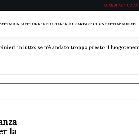
ACCEDI AL TUO A
L'ATTACCA BOTTONE
EDITORIALE
ECO CARTACEO
CONTATTI
ABBONATI
nanza
er la