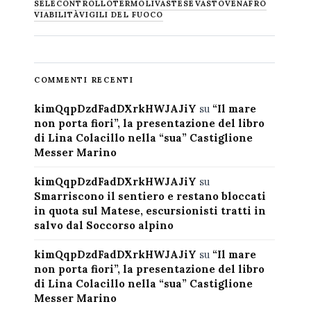
SELECONTROLLO
TERMOLI
VASTESE
VASTO
VENAFRO
VIABILITÀ
VIGILI DEL FUOCO
COMMENTI RECENTI
kimQqpDzdFadDXrkHWJAJiY
su
“Il mare
non porta fiori”, la presentazione del libro
di Lina Colacillo nella “sua” Castiglione
Messer Marino
kimQqpDzdFadDXrkHWJAJiY
su
Smarriscono il sentiero e restano bloccati
in quota sul Matese, escursionisti tratti in
salvo dal Soccorso alpino
kimQqpDzdFadDXrkHWJAJiY
su
“Il mare
non porta fiori”, la presentazione del libro
di Lina Colacillo nella “sua” Castiglione
Messer Marino