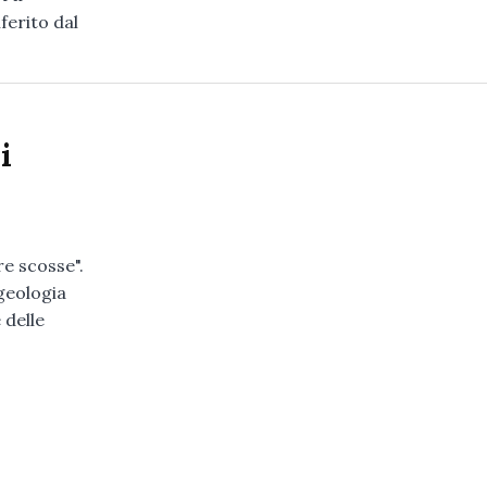
ferito dal
i
re scosse".
 geologia
 delle