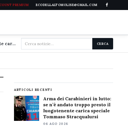
CCOUNT PREMIUM
ECODELLALTOMOLISE@GMAIL.COM
Cerca
Arma dei Carabinieri in lutto: se n'è andato troppo presto il luogotenente carica speciale Tommaso Stracqualursi
CERCA
nel
sito
ARTICOLI RECENTI
Arma dei Carabinieri in lutto:
se n’è andato troppo presto il
luogotenente carica speciale
Tommaso Stracqualursi
06 AGO 2026