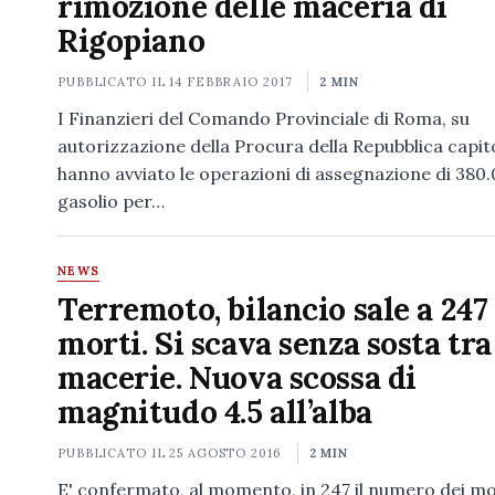
rimozione delle maceria di
Rigopiano
PUBBLICATO IL
14 FEBBRAIO 2017
2 MIN
I Finanzieri del Comando Provinciale di Roma, su
autorizzazione della Procura della Repubblica capito
hanno avviato le operazioni di assegnazione di 380.0
gasolio per…
NEWS
Terremoto, bilancio sale a 247
morti. Si scava senza sosta tra
macerie. Nuova scossa di
magnitudo 4.5 all’alba
PUBBLICATO IL
25 AGOSTO 2016
2 MIN
E' confermato, al momento, in 247 il numero dei mo