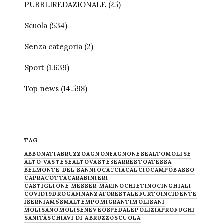
PUBBLIREDAZIONALE
(25)
Scuola
(534)
Senza categoria
(2)
Sport
(1.639)
Top news
(14.598)
TAG
ABBONATI
ABRUZZO
AGNONE
AGNONESE
ALTOMOLISE
ALTO VASTESE
ALTOVASTESE
ARRESTO
ATESSA
BELMONTE DEL SANNIO
CACCIA
CALCIO
CAMPOBASSO
CAPRACOTTA
CARABINIERI
CASTIGLIONE MESSER MARINO
CHIETINO
CINGHIALI
COVID19
DROGA
FINANZA
FORESTALE
FURTO
INCIDENTE
ISERNIA
M5S
MALTEMPO
MIGRANTI
MOLISANI
MOLISANO
MOLISE
NEVE
OSPEDALE
POLIZIA
PROFUGHI
SANITÀ
SCHIAVI DI ABRUZZO
SCUOLA