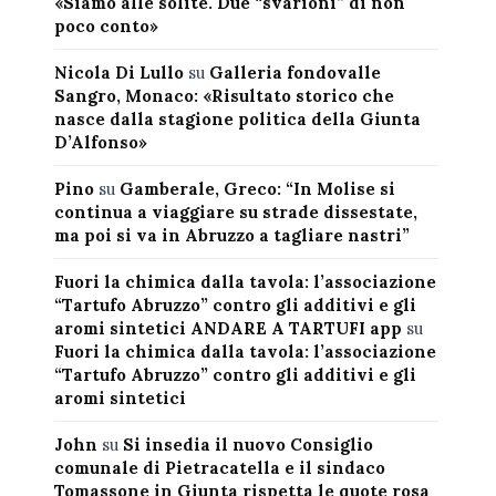
«Siamo alle solite. Due “svarioni” di non
poco conto»
Nicola Di Lullo
su
Galleria fondovalle
Sangro, Monaco: «Risultato storico che
nasce dalla stagione politica della Giunta
D’Alfonso»
Pino
su
Gamberale, Greco: “In Molise si
continua a viaggiare su strade dissestate,
ma poi si va in Abruzzo a tagliare nastri”
Fuori la chimica dalla tavola: l’associazione
“Tartufo Abruzzo” contro gli additivi e gli
aromi sintetici ANDARE A TARTUFI app
su
Fuori la chimica dalla tavola: l’associazione
“Tartufo Abruzzo” contro gli additivi e gli
aromi sintetici
John
su
Si insedia il nuovo Consiglio
comunale di Pietracatella e il sindaco
Tomassone in Giunta rispetta le quote rosa