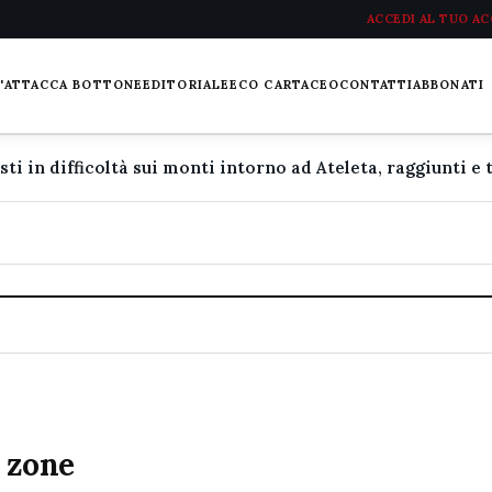
ACCEDI AL TUO A
L'ATTACCA BOTTONE
EDITORIALE
ECO CARTACEO
CONTATTI
ABBONATI
 zone