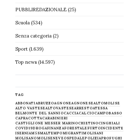
PUBBLIREDAZIONALE
(25)
Scuola
(534)
Senza categoria
(2)
Sport
(1.639)
Top news
(14.597)
TAG
ABBONATI
ABRUZZO
AGNONE
AGNONESE
ALTOMOLISE
ALTO VASTESE
ALTOVASTESE
ARRESTO
ATESSA
BELMONTE DEL SANNIO
CACCIA
CALCIO
CAMPOBASSO
CAPRACOTTA
CARABINIERI
CASTIGLIONE MESSER MARINO
CHIETINO
CINGHIALI
COVID19
DROGA
FINANZA
FORESTALE
FURTO
INCIDENTE
ISERNIA
M5S
MALTEMPO
MIGRANTI
MOLISANI
MOLISANO
MOLISE
NEVE
OSPEDALE
POLIZIA
PROFUGHI