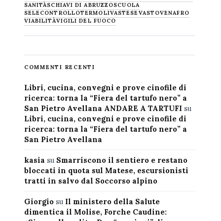
SANITÀ
SCHIAVI DI ABRUZZO
SCUOLA
SELECONTROLLO
TERMOLI
VASTESE
VASTO
VENAFRO
VIABILITÀ
VIGILI DEL FUOCO
COMMENTI RECENTI
Libri, cucina, convegni e prove cinofile di
ricerca: torna la “Fiera del tartufo nero” a
San Pietro Avellana ANDARE A TARTUFI
su
Libri, cucina, convegni e prove cinofile di
ricerca: torna la “Fiera del tartufo nero” a
San Pietro Avellana
kasia
su
Smarriscono il sentiero e restano
bloccati in quota sul Matese, escursionisti
tratti in salvo dal Soccorso alpino
Giorgio
su
Il ministero della Salute
dimentica il Molise, Forche Caudine: