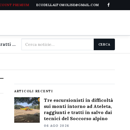
CCOUNT PREMIUM
ECODELLALTOMOLISE@GMAIL.COM
Cerca
Tre escursionisti in difficoltà sui monti intorno ad Ateleta, raggiunti e tratti in salvo dai tecnici del Soccorso alpino
CERCA
nel
sito
ARTICOLI RECENTI
Tre escursionisti in difficoltà
sui monti intorno ad Ateleta,
raggiunti e tratti in salvo dai
tecnici del Soccorso alpino
06 AGO 2026