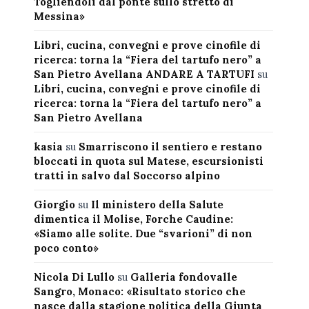
Togliendoli dal ponte sullo stretto di
Messina»
Libri, cucina, convegni e prove cinofile di
ricerca: torna la “Fiera del tartufo nero” a
San Pietro Avellana ANDARE A TARTUFI
su
Libri, cucina, convegni e prove cinofile di
ricerca: torna la “Fiera del tartufo nero” a
San Pietro Avellana
kasia
su
Smarriscono il sentiero e restano
bloccati in quota sul Matese, escursionisti
tratti in salvo dal Soccorso alpino
Giorgio
su
Il ministero della Salute
dimentica il Molise, Forche Caudine:
«Siamo alle solite. Due “svarioni” di non
poco conto»
Nicola Di Lullo
su
Galleria fondovalle
Sangro, Monaco: «Risultato storico che
nasce dalla stagione politica della Giunta