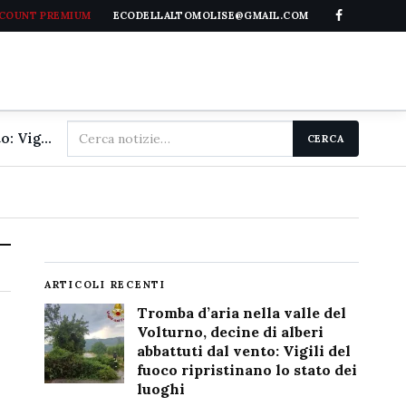
CCOUNT PREMIUM
ECODELLALTOMOLISE@GMAIL.COM
Cerca
Tromba d'aria nella valle del Volturno, decine di alberi abbattuti dal vento: Vigili del fuoco ripristinano lo stato dei luoghi
CERCA
nel
sito
ARTICOLI RECENTI
Tromba d’aria nella valle del
Volturno, decine di alberi
abbattuti dal vento: Vigili del
fuoco ripristinano lo stato dei
luoghi