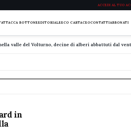
ACCEDI AL TUO A
L'ATTACCA BOTTONE
EDITORIALE
ECO CARTACEO
CONTATTI
ABBONATI
ard in
lla