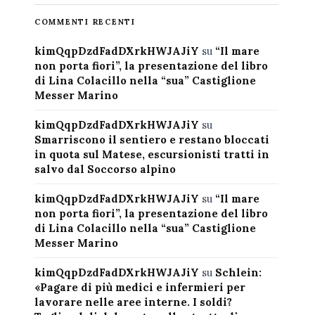
COMMENTI RECENTI
kimQqpDzdFadDXrkHWJAJiY
su
“Il mare
non porta fiori”, la presentazione del libro
di Lina Colacillo nella “sua” Castiglione
Messer Marino
kimQqpDzdFadDXrkHWJAJiY
su
Smarriscono il sentiero e restano bloccati
in quota sul Matese, escursionisti tratti in
salvo dal Soccorso alpino
kimQqpDzdFadDXrkHWJAJiY
su
“Il mare
non porta fiori”, la presentazione del libro
di Lina Colacillo nella “sua” Castiglione
Messer Marino
kimQqpDzdFadDXrkHWJAJiY
su
Schlein:
«Pagare di più medici e infermieri per
lavorare nelle aree interne. I soldi?