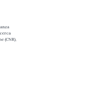
nanza
icerca
che (CNR),