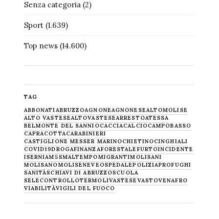
Senza categoria
(2)
Sport
(1.639)
Top news
(14.600)
TAG
ABBONATI
ABRUZZO
AGNONE
AGNONESE
ALTOMOLISE
ALTO VASTESE
ALTOVASTESE
ARRESTO
ATESSA
BELMONTE DEL SANNIO
CACCIA
CALCIO
CAMPOBASSO
CAPRACOTTA
CARABINIERI
CASTIGLIONE MESSER MARINO
CHIETINO
CINGHIALI
COVID19
DROGA
FINANZA
FORESTALE
FURTO
INCIDENTE
ISERNIA
M5S
MALTEMPO
MIGRANTI
MOLISANI
MOLISANO
MOLISE
NEVE
OSPEDALE
POLIZIA
PROFUGHI
SANITÀ
SCHIAVI DI ABRUZZO
SCUOLA
SELECONTROLLO
TERMOLI
VASTESE
VASTO
VENAFRO
VIABILITÀ
VIGILI DEL FUOCO