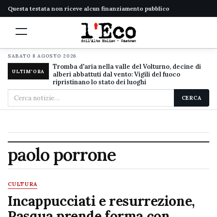
Questa testata non riceve alcun finanziamento pubblico
SABATO 8 AGOSTO 2026
Tromba d'aria nella valle del Volturno, decine di
ULTIM'ORA
alberi abbattuti dal vento: Vigili del fuoco
ripristinano lo stato dei luoghi
Cerca
CERCA
nel
sito
paolo porrone
CULTURA
Incappucciati e resurrezione,
Pasqua prende forma con