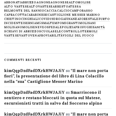
ABBONATI
ABRUZZO
AGNONE
AGNONESE
ALTOMOLISE
ALTO VASTESE
ALTOVASTESE
ARRESTO
ATESSA
BELMONTE DEL SANNIO
CACCIA
CALCIO
CAMPOBASSO
CAPRACOTTA
CARABINIERI
CASTIGLIONE MESSER MARINO
CHIETINO
CINGHIALI
COVID19
DROGA
FINANZA
FORESTALE
FURTO
INCIDENTE
ISERNIA
M5S
MALTEMPO
MIGRANTI
MOLISANI
MOLISANO
MOLISE
NEVE
OSPEDALE
POLIZIA
PROFUGHI
SANITÀ
SCHIAVI DI ABRUZZO
SCUOLA
SELECONTROLLO
TERMOLI
VASTESE
VASTO
VENAFRO
VIABILITÀ
VIGILI DEL FUOCO
COMMENTI RECENTI
kimQqpDzdFadDXrkHWJAJiY
su
“Il mare non porta
fiori”, la presentazione del libro di Lina Colacillo
nella “sua” Castiglione Messer Marino
kimQqpDzdFadDXrkHWJAJiY
su
Smarriscono il
sentiero e restano bloccati in quota sul Matese,
escursionisti tratti in salvo dal Soccorso alpino
kimQqpDzdFadDXrkHWJAJiY
su
“Il mare non porta