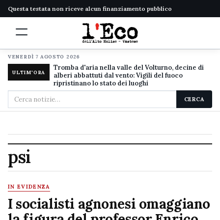
Questa testata non riceve alcun finanziamento pubblico
VENERDÌ 7 AGOSTO 2026
Tromba d'aria nella valle del Volturno, decine di
ULTIM'ORA
alberi abbattuti dal vento: Vigili del fuoco
ripristinano lo stato dei luoghi
Cerca
CERCA
nel
sito
psi
IN EVIDENZA
I socialisti agnonesi omaggiano
la figura del professor Enrico