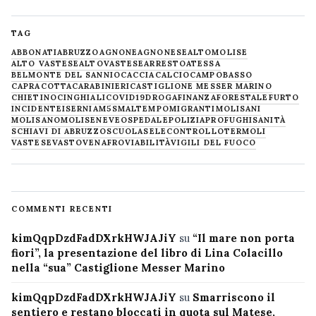
TAG
ABBONATI
ABRUZZO
AGNONE
AGNONESE
ALTOMOLISE
ALTO VASTESE
ALTOVASTESE
ARRESTO
ATESSA
BELMONTE DEL SANNIO
CACCIA
CALCIO
CAMPOBASSO
CAPRACOTTA
CARABINIERI
CASTIGLIONE MESSER MARINO
CHIETINO
CINGHIALI
COVID19
DROGA
FINANZA
FORESTALE
FURTO
INCIDENTE
ISERNIA
M5S
MALTEMPO
MIGRANTI
MOLISANI
MOLISANO
MOLISE
NEVE
OSPEDALE
POLIZIA
PROFUGHI
SANITÀ
SCHIAVI DI ABRUZZO
SCUOLA
SELECONTROLLO
TERMOLI
VASTESE
VASTO
VENAFRO
VIABILITÀ
VIGILI DEL FUOCO
COMMENTI RECENTI
kimQqpDzdFadDXrkHWJAJiY
su
“Il mare non porta
fiori”, la presentazione del libro di Lina Colacillo
nella “sua” Castiglione Messer Marino
kimQqpDzdFadDXrkHWJAJiY
su
Smarriscono il
sentiero e restano bloccati in quota sul Matese,