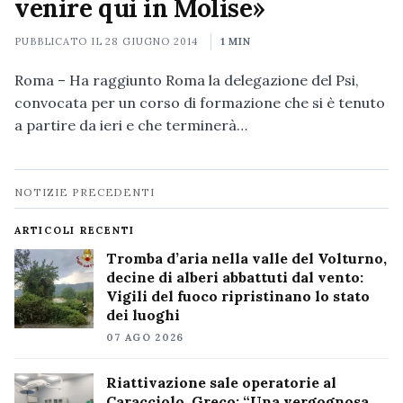
venire qui in Molise»
PUBBLICATO IL
28 GIUGNO 2014
1 MIN
Roma – Ha raggiunto Roma la delegazione del Psi,
convocata per un corso di formazione che si è tenuto
a partire da ieri e che terminerà…
Navigazione
NOTIZIE PRECEDENTI
notizie
ARTICOLI RECENTI
Tromba d’aria nella valle del Volturno,
decine di alberi abbattuti dal vento:
Vigili del fuoco ripristinano lo stato
dei luoghi
07 AGO 2026
Riattivazione sale operatorie al
Caracciolo, Greco: “Una vergognosa