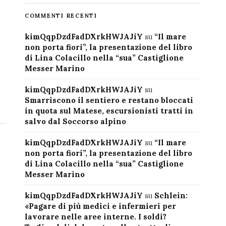
COMMENTI RECENTI
kimQqpDzdFadDXrkHWJAJiY
su
“Il mare
non porta fiori”, la presentazione del libro
di Lina Colacillo nella “sua” Castiglione
Messer Marino
kimQqpDzdFadDXrkHWJAJiY
su
Smarriscono il sentiero e restano bloccati
in quota sul Matese, escursionisti tratti in
salvo dal Soccorso alpino
kimQqpDzdFadDXrkHWJAJiY
su
“Il mare
non porta fiori”, la presentazione del libro
di Lina Colacillo nella “sua” Castiglione
Messer Marino
kimQqpDzdFadDXrkHWJAJiY
su
Schlein:
«Pagare di più medici e infermieri per
lavorare nelle aree interne. I soldi?