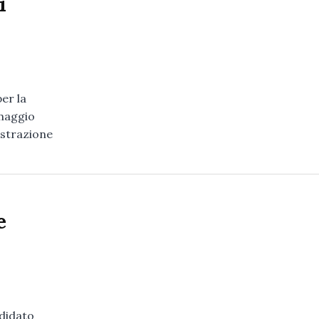
i
er la
 maggio
istrazione
e
ndidato