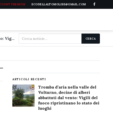
CCOUNT PREMIUM
ECODELLALTOMOLISE@GMAIL.COM
Cerca
Tromba d'aria nella valle del Volturno, decine di alberi abbattuti dal vento: Vigili del fuoco ripristinano lo stato dei luoghi
CERCA
nel
sito
ARTICOLI RECENTI
Tromba d’aria nella valle del
Volturno, decine di alberi
abbattuti dal vento: Vigili del
fuoco ripristinano lo stato dei
luoghi