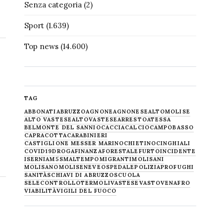
Senza categoria
(2)
Sport
(1.639)
Top news
(14.600)
TAG
ABBONATI
ABRUZZO
AGNONE
AGNONESE
ALTOMOLISE
ALTO VASTESE
ALTOVASTESE
ARRESTO
ATESSA
BELMONTE DEL SANNIO
CACCIA
CALCIO
CAMPOBASSO
CAPRACOTTA
CARABINIERI
CASTIGLIONE MESSER MARINO
CHIETINO
CINGHIALI
COVID19
DROGA
FINANZA
FORESTALE
FURTO
INCIDENTE
ISERNIA
M5S
MALTEMPO
MIGRANTI
MOLISANI
MOLISANO
MOLISE
NEVE
OSPEDALE
POLIZIA
PROFUGHI
SANITÀ
SCHIAVI DI ABRUZZO
SCUOLA
SELECONTROLLO
TERMOLI
VASTESE
VASTO
VENAFRO
VIABILITÀ
VIGILI DEL FUOCO