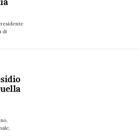
ia
Presidente
 di
esidio
quella
ino,
nale,