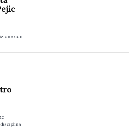
ta
Pejic
sizione con
tro
ne
 disciplina