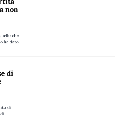
rtita
ra non
quello che
to ha dato
e di
e
nto di
di