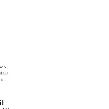
ondo
dalla
ta…
il