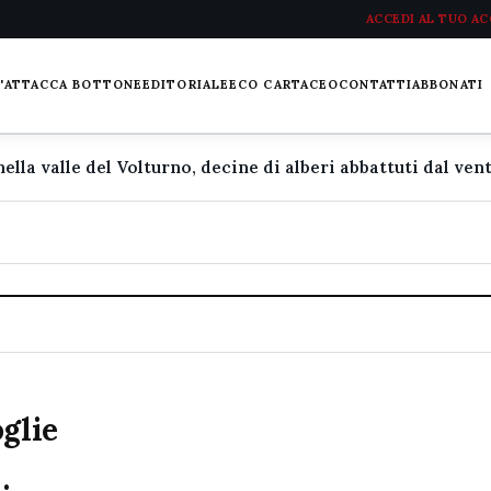
ACCEDI AL TUO A
L'ATTACCA BOTTONE
EDITORIALE
ECO CARTACEO
CONTATTI
ABBONATI
glie