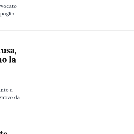
avvocato
spoglio
iusa,
o la
anto a
gativo da