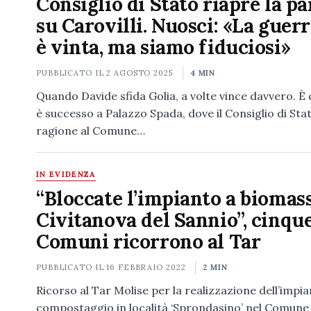
Consiglio di Stato riapre la pa
su Carovilli. Nuosci: «La guer
è vinta, ma siamo fiduciosi»
PUBBLICATO IL
2 AGOSTO 2025
4 MIN
Quando Davide sfida Golia, a volte vince davvero. È 
è successo a Palazzo Spada, dove il Consiglio di Sta
ragione al Comune…
IN EVIDENZA
“Bloccate l’impianto a biomass
Civitanova del Sannio”, cinqu
Comuni ricorrono al Tar
PUBBLICATO IL
16 FEBBRAIO 2022
2 MIN
Ricorso al Tar Molise per la realizzazione dell’impia
compostaggio in località ‘Sprondasino’ nel Comune 