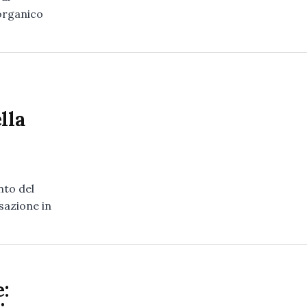
 organico
lla
nto del
sazione in
: