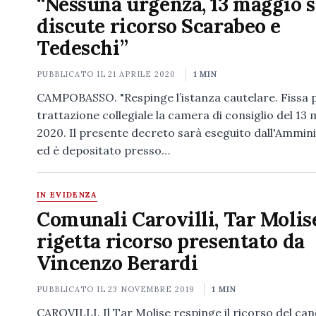
“Nessuna urgenza, 13 maggio s
discute ricorso Scarabeo e
Tedeschi”
PUBBLICATO IL
21 APRILE 2020
1 MIN
CAMPOBASSO. "Respinge l’istanza cautelare. Fissa p
trattazione collegiale la camera di consiglio del 13
2020. Il presente decreto sarà eseguito dall'Ammin
ed è depositato presso…
IN EVIDENZA
Comunali Carovilli, Tar Molis
rigetta ricorso presentato da
Vincenzo Berardi
PUBBLICATO IL
23 NOVEMBRE 2019
1 MIN
CAROVILLI. Il Tar Molise respinge il ricorso del ca