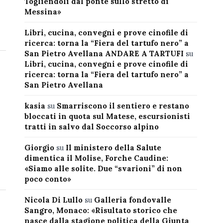
Togliendoli dal ponte sullo stretto di
Messina»
Libri, cucina, convegni e prove cinofile di
ricerca: torna la “Fiera del tartufo nero” a
San Pietro Avellana ANDARE A TARTUFI
su
Libri, cucina, convegni e prove cinofile di
ricerca: torna la “Fiera del tartufo nero” a
San Pietro Avellana
kasia
su
Smarriscono il sentiero e restano
bloccati in quota sul Matese, escursionisti
tratti in salvo dal Soccorso alpino
Giorgio
su
Il ministero della Salute
dimentica il Molise, Forche Caudine:
«Siamo alle solite. Due “svarioni” di non
poco conto»
Nicola Di Lullo
su
Galleria fondovalle
Sangro, Monaco: «Risultato storico che
nasce dalla stagione politica della Giunta