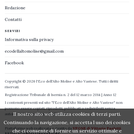
Redazione
Contatti
SERVIZI
Informativa sulla privacy
ecodellaltomolise@gmail.com
Facebook
Copyright © 2026 l'Eco dell'Alto Molise e Alto Vastese. Tutti i diritti
riservati.
Registrazione Tribunale di Isernia n. 2 del 12 marzo 2014 | Anno 12
I contenuti presenti sul sito "l'Eco dell'Alto Molise e Alto Vastese" non
possono essere copiati, riprodotti, pubblicati o redistribuiti senza
Il nostro sito web utilizza cookies di terzi parti.
autorizzazione espressa degli autori.
Continuando la navigazione, si accetta l uso dei cookies
Piattaforma web realizzata e gestita da
VPONE di Vittorio Paoletti
che ci consente di fornire un servizio ottimale e
PRIVACY
CONTATTI
REDAZIONE