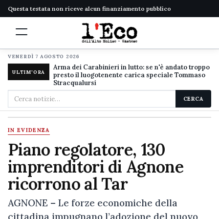
Questa testata non riceve alcun finanziamento pubblico
VENERDÌ 7 AGOSTO 2026
Arma dei Carabinieri in lutto: se n'è andato troppo
ULTIM'ORA
presto il luogotenente carica speciale Tommaso
Stracqualursi
Cerca
CERCA
nel
sito
IN EVIDENZA
Piano regolatore, 130
imprenditori di Agnone
ricorrono al Tar
AGNONE – Le forze economiche della
cittadina impugnano l’adozione del nuovo