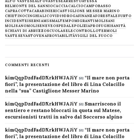
ALTO VASTESE
ALTOVASTESE
ARRESTO
ATESSA
BELMONTE DEL SANNIO
CACCIA
CALCIO
CAMPOBASSO
CAPRACOTTA
CARABINIERI
CASTIGLIONE MESSER MARINO
CHIETINO
CINGHIALI
COVID19
DROGA
FINANZA
FORESTALE
FURTO
INCIDENTE
ISERNIA
M5S
MALTEMPO
MIGRANTI
MOLISANI
MOLISANO
MOLISE
NEVE
OSPEDALE
POLIZIA
PROFUGHI
SANITÀ
SCHIAVI DI ABRUZZO
SCUOLA
SELECONTROLLO
TERMOLI
VASTESE
VASTO
VENAFRO
VIABILITÀ
VIGILI DEL FUOCO
COMMENTI RECENTI
kimQqpDzdFadDXrkHWJAJiY
su
“Il mare non porta
fiori”, la presentazione del libro di Lina Colacillo
nella “sua” Castiglione Messer Marino
kimQqpDzdFadDXrkHWJAJiY
su
Smarriscono il
sentiero e restano bloccati in quota sul Matese,
escursionisti tratti in salvo dal Soccorso alpino
kimQqpDzdFadDXrkHWJAJiY
su
“Il mare non porta
fiori”, la presentazione del libro di Lina Colacillo