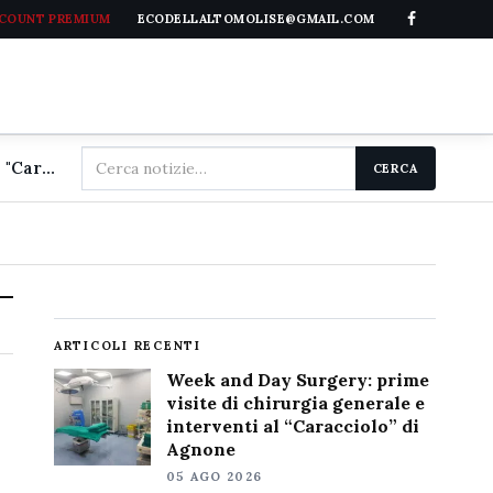
CCOUNT PREMIUM
ECODELLALTOMOLISE@GMAIL.COM
Cerca
Week and Day Surgery: prime visite di chirurgia generale e interventi al "Caracciolo" di Agnone
CERCA
nel
sito
ARTICOLI RECENTI
Week and Day Surgery: prime
visite di chirurgia generale e
interventi al “Caracciolo” di
Agnone
05 AGO 2026