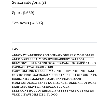
Senza categoria
(2)
Sport
(1.639)
Top news
(14.595)
TAG
ABBONATI
ABRUZZO
AGNONE
AGNONESE
ALTOMOLISE
ALTO VASTESE
ALTOVASTESE
ARRESTO
ATESSA
BELMONTE DEL SANNIO
CACCIA
CALCIO
CAMPOBASSO
CAPRACOTTA
CARABINIERI
CASTIGLIONE MESSER MARINO
CHIETINO
CINGHIALI
COVID19
DROGA
FINANZA
FORESTALE
FURTO
INCIDENTE
ISERNIA
M5S
MALTEMPO
MIGRANTI
MOLISANI
MOLISANO
MOLISE
NEVE
OSPEDALE
POLIZIA
PROFUGHI
SANITÀ
SCHIAVI DI ABRUZZO
SCUOLA
SELECONTROLLO
TERMOLI
VASTESE
VASTO
VENAFRO
VIABILITÀ
VIGILI DEL FUOCO