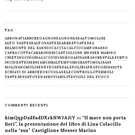
TAG
ABBONATI
ABRUZZO
AGNONE
AGNONESE
ALTOMOLISE
ALTO VASTESE
ALTOVASTESE
ARRESTO
ATESSA
BELMONTE DEL SANNIO
CACCIA
CALCIO
CAMPOBASSO
CAPRACOTTA
CARABINIERI
CASTIGLIONE MESSER MARINO
CHIETINO
CINGHIALI
COVID19
DROGA
FINANZA
FORESTALE
FURTO
INCIDENTE
ISERNIA
M5S
MALTEMPO
MIGRANTI
MOLISANI
MOLISANO
MOLISE
NEVE
OSPEDALE
POLIZIA
PROFUGHI
SANITÀ
SCHIAVI DI ABRUZZO
SCUOLA
SELECONTROLLO
TERMOLI
VASTESE
VASTO
VENAFRO
VIABILITÀ
VIGILI DEL FUOCO
COMMENTI RECENTI
kimQqpDzdFadDXrkHWJAJiY
su
“Il mare non porta
fiori”, la presentazione del libro di Lina Colacillo
nella “sua” Castiglione Messer Marino