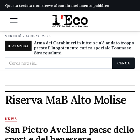
Questa testata non riceve alcun finanziamento pubblico
VENERDÌ 7 AGOSTO 2026
Arma dei Carabinieri in lutto: se n'è andato troppo
ULTIM'ORA
presto il luogotenente carica speciale Tommaso
Stracqualursi
Cerca
CERCA
nel
sito
Riserva MaB Alto Molise
NEWS
San Pietro Avellana paese dello
sport e del benessere