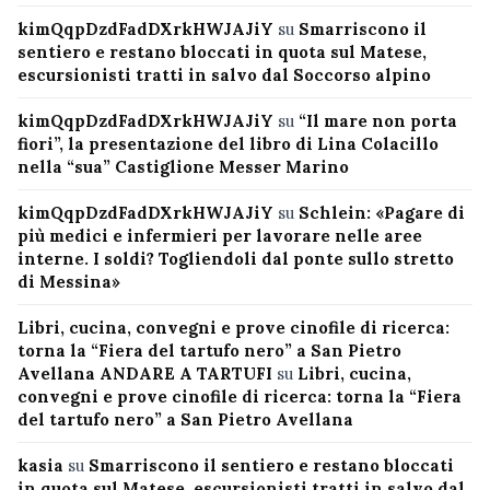
kimQqpDzdFadDXrkHWJAJiY
su
Smarriscono il
sentiero e restano bloccati in quota sul Matese,
escursionisti tratti in salvo dal Soccorso alpino
kimQqpDzdFadDXrkHWJAJiY
su
“Il mare non porta
fiori”, la presentazione del libro di Lina Colacillo
nella “sua” Castiglione Messer Marino
kimQqpDzdFadDXrkHWJAJiY
su
Schlein: «Pagare di
più medici e infermieri per lavorare nelle aree
interne. I soldi? Togliendoli dal ponte sullo stretto
di Messina»
Libri, cucina, convegni e prove cinofile di ricerca:
torna la “Fiera del tartufo nero” a San Pietro
Avellana ANDARE A TARTUFI
su
Libri, cucina,
convegni e prove cinofile di ricerca: torna la “Fiera
del tartufo nero” a San Pietro Avellana
kasia
su
Smarriscono il sentiero e restano bloccati
in quota sul Matese, escursionisti tratti in salvo dal