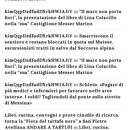
kimQqpDzdFadDXrkHWJAJiY
su
“Il mare non porta
fiori”, la presentazione del libro di Lina Colacillo
nella “sua” Castiglione Messer Marino
kimQqpDzdFadDXrkHWJAJiY
su
Smarriscono il
sentiero e restano bloccati in quota sul Matese,
escursionisti tratti in salvo dal Soccorso alpino
kimQqpDzdFadDXrkHWJAJiY
su
“Il mare non porta
fiori”, la presentazione del libro di Lina Colacillo
nella “sua” Castiglione Messer Marino
kimQqpDzdFadDXrkHWJAJiY
su
Schlein: «Pagare di
più medici e infermieri per lavorare nelle aree
interne. I soldi? Togliendoli dal ponte sullo stretto
di Messina»
Libri, cucina, convegni e prove cinofile di ricerca:
torna la “Fiera del tartufo nero” a San Pietro
Avellana ANDARE A TARTUFI
su
Libri, cucina,