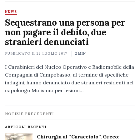
NEWS
Sequestrano una persona per
non pagare il debito, due
stranieri denunciati
PUBBLICATO IL
22 LUGLIO 2017
2 MIN
I Carabinieri del Nucleo Operativo e Radiomobile della
Compagnia di Campobasso, al termine di specifiche
indagini, hanno denunciato due stranieri residenti nel
capoluogo Molisano per lesioni…
Navigazione
NOTIZIE PRECEDENTI
notizie
ARTICOLI RECENTI
Chirurgia al “Caracciolo”, Greco: