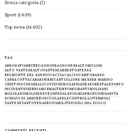
Senza categoria
(2)
Sport
(1.639)
Top news
(14.602)
TAG
ABBONATI
ABRUZZO
AGNONE
AGNONESE
ALTOMOLISE
ALTO VASTESE
ALTOVASTESE
ARRESTO
ATESSA
BELMONTE DEL SANNIO
CACCIA
CALCIO
CAMPOBASSO
CAPRACOTTA
CARABINIERI
CASTIGLIONE MESSER MARINO
CHIETINO
CINGHIALI
COVID19
DROGA
FINANZA
FORESTALE
FURTO
INCIDENTE
ISERNIA
M5S
MALTEMPO
MIGRANTI
MOLISANI
MOLISANO
MOLISE
NEVE
OSPEDALE
POLIZIA
PROFUGHI
SANITÀ
SCHIAVI DI ABRUZZO
SCUOLA
SELECONTROLLO
TERMOLI
VASTESE
VASTO
VENAFRO
VIABILITÀ
VIGILI DEL FUOCO
COMMENTI RECENTI