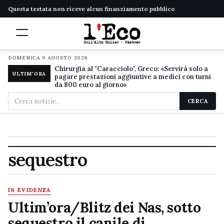
Questa testata non riceve alcun finanziamento pubblico
DOMENICA 9 AGOSTO 2026
Chirurgia al "Caracciolo", Greco: «Servirà solo a
ULTIM'ORA
pagare prestazioni aggiuntive a medici con turni
da 800 euro al giorno»
Cerca
CERCA
nel
sito
sequestro
IN EVIDENZA
Ultim’ora/Blitz dei Nas, sotto
sequestro il canile di