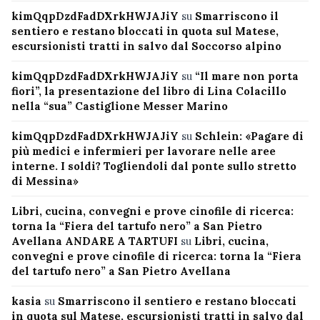
kimQqpDzdFadDXrkHWJAJiY
su
Smarriscono il
sentiero e restano bloccati in quota sul Matese,
escursionisti tratti in salvo dal Soccorso alpino
kimQqpDzdFadDXrkHWJAJiY
su
“Il mare non porta
fiori”, la presentazione del libro di Lina Colacillo
nella “sua” Castiglione Messer Marino
kimQqpDzdFadDXrkHWJAJiY
su
Schlein: «Pagare di
più medici e infermieri per lavorare nelle aree
interne. I soldi? Togliendoli dal ponte sullo stretto
di Messina»
Libri, cucina, convegni e prove cinofile di ricerca:
torna la “Fiera del tartufo nero” a San Pietro
Avellana ANDARE A TARTUFI
su
Libri, cucina,
convegni e prove cinofile di ricerca: torna la “Fiera
del tartufo nero” a San Pietro Avellana
kasia
su
Smarriscono il sentiero e restano bloccati
in quota sul Matese, escursionisti tratti in salvo dal