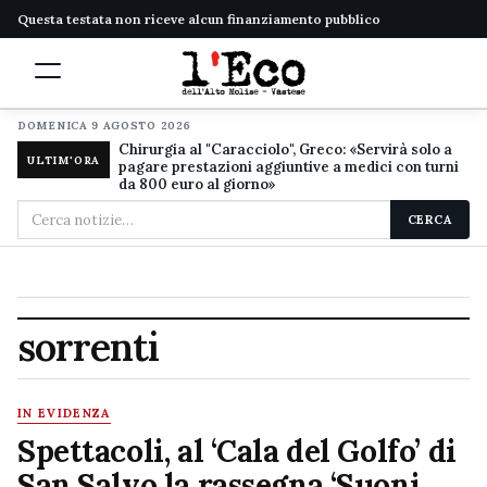
Questa testata non riceve alcun finanziamento pubblico
DOMENICA 9 AGOSTO 2026
Chirurgia al "Caracciolo", Greco: «Servirà solo a
ULTIM'ORA
pagare prestazioni aggiuntive a medici con turni
da 800 euro al giorno»
Cerca
CERCA
nel
sito
sorrenti
IN EVIDENZA
Spettacoli, al ‘Cala del Golfo’ di
San Salvo la rassegna ‘Suoni