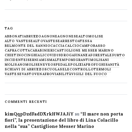
TAG
ABBONATI
ABRUZZO
AGNONE
AGNONESE
ALTOMOLISE
ALTO VASTESE
ALTOVASTESE
ARRESTO
ATESSA
BELMONTE DEL SANNIO
CACCIA
CALCIO
CAMPOBASSO
CAPRACOTTA
CARABINIERI
CASTIGLIONE MESSER MARINO
CHIETINO
CINGHIALI
COVID19
DROGA
FINANZA
FORESTALE
FURTO
INCIDENTE
ISERNIA
M5S
MALTEMPO
MIGRANTI
MOLISANI
MOLISANO
MOLISE
NEVE
OSPEDALE
POLIZIA
PROFUGHI
SANITÀ
SCHIAVI DI ABRUZZO
SCUOLA
SELECONTROLLO
TERMOLI
VASTESE
VASTO
VENAFRO
VIABILITÀ
VIGILI DEL FUOCO
COMMENTI RECENTI
kimQqpDzdFadDXrkHWJAJiY
su
“Il mare non porta
fiori”, la presentazione del libro di Lina Colacillo
nella “sua” Castiglione Messer Marino