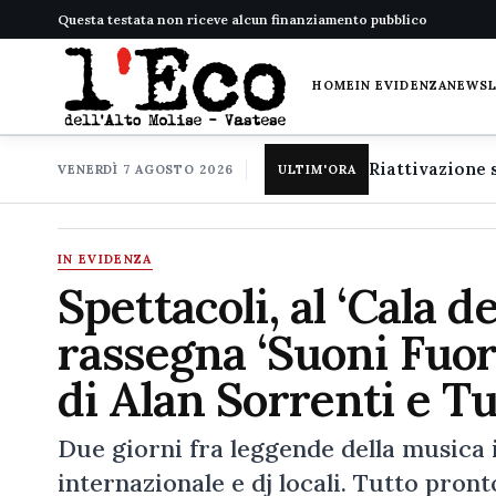
Questa testata non riceve alcun finanziamento pubblico
HOME
IN EVIDENZA
NEWS
VENERDÌ 7 AGOSTO 2026
ULTIM'ORA
IN EVIDENZA
Spettacoli, al ‘Cala d
rassegna ‘Suoni Fuori
di Alan Sorrenti e Tu
Due giorni fra leggende della musica it
internazionale e dj locali. Tutto pron