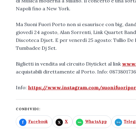
di Musica moderna a Milano. Il concerto è una sorta 
Napoli fino a New York.
Ma Suoni Fuori Porto non si esaurisce con big, dand
giovedì 24 agosto, Alan Sorrenti, Link Quartet Band
Discoteca Djset. E per venerdì 25 agosto: Tullio De 
Tumbadee Dj Set.
Biglietti in vendita sul circuito Diyticket al link
www.d
acquistabili direttamente al Porto. Info: 0873801736
Info:
https://www.instagram.com/suonifuoripor
CONDIVIDI:
Facebook
X
WhatsApp
Tele