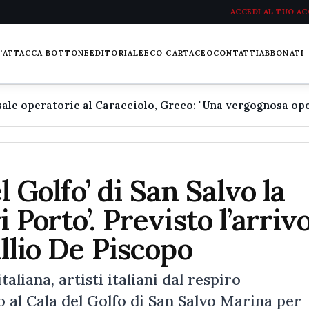
ACCEDI AL TUO A
L'ATTACCA BOTTONE
EDITORIALE
ECO CARTACEO
CONTATTI
ABBONATI
el Golfo’ di San Salvo la
 Porto’. Previsto l’arriv
llio De Piscopo
aliana, artisti italiani dal respiro
to al Cala del Golfo di San Salvo Marina per