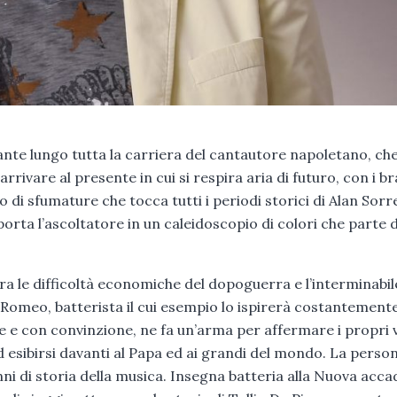
te lungo tutta la carriera del cantautore napoletano, ch
rrivare al presente in cui si respira aria di futuro, con i br
 di sfumature che tocca tutti i periodi storici di Alan Sorre
orta l’ascoltatore in un caleidoscopio di colori che parte d
 fra le difficoltà economiche del dopoguerra e l’interminabil
Romeo, batterista il cui esempio lo ispirerà costantemente
e e con convinzione, ne fa un’arma per affermare i propri v
d esibirsi davanti al Papa ed ai grandi del mondo. La person
nni di storia della musica. Insegna batteria alla Nuova acc