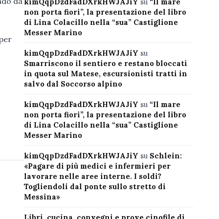
endo da
kimQqpDzdFadDXrkHWJAJiY
su
“Il mare
non porta fiori”, la presentazione del libro
di Lina Colacillo nella “sua” Castiglione
Messer Marino
 per
kimQqpDzdFadDXrkHWJAJiY
su
Smarriscono il sentiero e restano bloccati
in quota sul Matese, escursionisti tratti in
salvo dal Soccorso alpino
kimQqpDzdFadDXrkHWJAJiY
su
“Il mare
non porta fiori”, la presentazione del libro
di Lina Colacillo nella “sua” Castiglione
Messer Marino
kimQqpDzdFadDXrkHWJAJiY
su
Schlein:
«Pagare di più medici e infermieri per
lavorare nelle aree interne. I soldi?
Togliendoli dal ponte sullo stretto di
Messina»
Libri, cucina, convegni e prove cinofile di