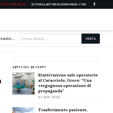
CCOUNT PREMIUM
ECODELLALTOMOLISE@GMAIL.COM
Cerca
Riattivazione sale operatorie al Caracciolo, Greco: "Una vergognosa operazione di propaganda"
CERCA
nel
sito
ARTICOLI RECENTI
Riattivazione sale operatorie
o
al Caracciolo, Greco: “Una
vergognosa operazione di
propaganda”
07 AGO 2026
Trasferimento paziente,