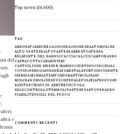
Top news
(14.600)
TAG
ABBONATI
ABRUZZO
AGNONE
AGNONESE
ALTOMOLISE
e
ALTO VASTESE
ALTOVASTESE
ARRESTO
ATESSA
BELMONTE DEL SANNIO
CACCIA
CALCIO
CAMPOBASSO
ani del
CAPRACOTTA
CARABINIERI
CASTIGLIONE MESSER MARINO
CHIETINO
CINGHIALI
nti,
COVID19
DROGA
FINANZA
FORESTALE
FURTO
INCIDENTE
agli
ISERNIA
M5S
MALTEMPO
MIGRANTI
MOLISANI
MOLISANO
MOLISE
NEVE
OSPEDALE
POLIZIA
PROFUGHI
SANITÀ
SCHIAVI DI ABRUZZO
SCUOLA
SELECONTROLLO
TERMOLI
VASTESE
VASTO
VENAFRO
VIABILITÀ
VIGILI DEL FUOCO
e
,
alori,
alità e
COMMENTI RECENTI
ademia