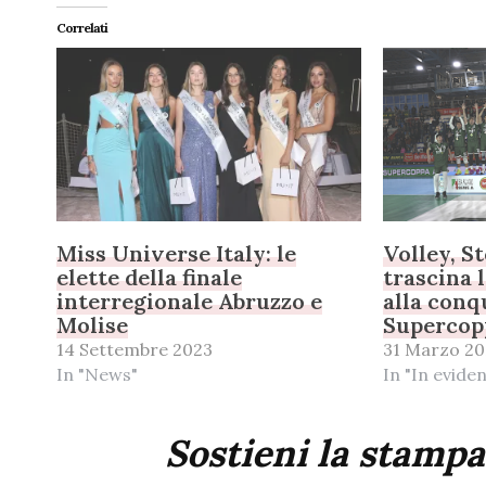
Correlati
Miss Universe Italy: le
Volley, S
elette della finale
trascina 
interregionale Abruzzo e
alla conq
Molise
Supercop
14 Settembre 2023
31 Marzo 20
In "News"
In "In evide
Sostieni la stampa