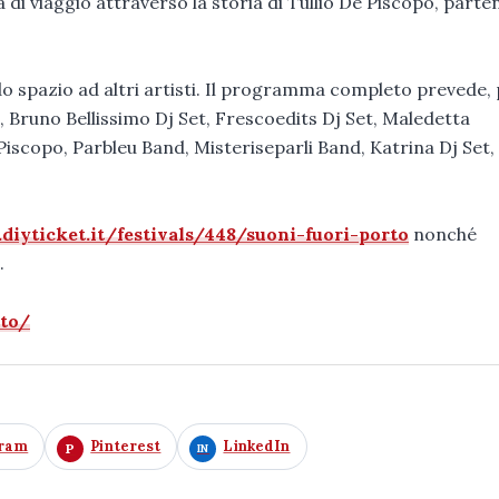
di viaggio attraverso la storia di Tullio De Piscopo, part
o spazio ad altri artisti. Il programma completo prevede,
, Bruno Bellissimo Dj Set, Frescoedits Dj Set, Maledetta
Piscopo, Parbleu Band, Misteriseparli Band, Katrina Dj Set,
iyticket.it/festivals/448/suoni-fuori-porto
nonché
.
to/
gram
Pinterest
LinkedIn