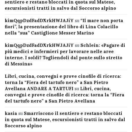
sentiero e restano bloccati in quota sul Matese,
escursionisti tratti in salvo dal Soccorso alpino
kimQqpDzdFadDXrkHWJAJiY
su
“Il mare non porta
fiori”, la presentazione del libro di Lina Colacillo
nella “sua” Castiglione Messer Marino
kimQqpDzdFadDXrkHWJAJiY
su
Schlein: «Pagare di
più medici e infermieri per lavorare nelle aree
interne. I soldi? Togliendoli dal ponte sullo stretto
di Messina»
Libri, cucina, convegni e prove cinofile di ricerca:
torna la “Fiera del tartufo nero” a San Pietro
Avellana ANDARE A TARTUFI
su
Libri, cucina,
convegni e prove cinofile di ricerca: torna la “Fiera
del tartufo nero” a San Pietro Avellana
kasia
su
Smarriscono il sentiero e restano bloccati
in quota sul Matese, escursionisti tratti in salvo dal
Soccorso alpino