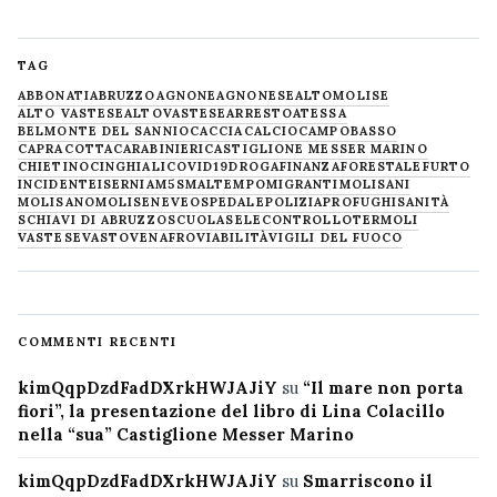
TAG
ABBONATI
ABRUZZO
AGNONE
AGNONESE
ALTOMOLISE
ALTO VASTESE
ALTOVASTESE
ARRESTO
ATESSA
BELMONTE DEL SANNIO
CACCIA
CALCIO
CAMPOBASSO
CAPRACOTTA
CARABINIERI
CASTIGLIONE MESSER MARINO
CHIETINO
CINGHIALI
COVID19
DROGA
FINANZA
FORESTALE
FURTO
INCIDENTE
ISERNIA
M5S
MALTEMPO
MIGRANTI
MOLISANI
MOLISANO
MOLISE
NEVE
OSPEDALE
POLIZIA
PROFUGHI
SANITÀ
SCHIAVI DI ABRUZZO
SCUOLA
SELECONTROLLO
TERMOLI
VASTESE
VASTO
VENAFRO
VIABILITÀ
VIGILI DEL FUOCO
COMMENTI RECENTI
kimQqpDzdFadDXrkHWJAJiY
su
“Il mare non porta
fiori”, la presentazione del libro di Lina Colacillo
nella “sua” Castiglione Messer Marino
kimQqpDzdFadDXrkHWJAJiY
su
Smarriscono il