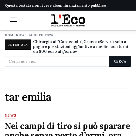
Questa testata non riceve alcun finanziamento pubblico
DOMENICA 9 AGOSTO 2026
Chirurgia al "Caracciolo", Greco: «Servirà solo a
ULTIM'ORA
pagare prestazioni aggiuntive a medici con turni
da 800 euro al giorno»
Cerca
CERCA
nel
sito
tar emilia
NEWS
Nei campi di tiro si può sparare
anche senza porto d’armi, ora