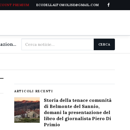
CCOUNT PREMIUM
ECODELLALTOMOLISE@GMAIL.COM
Cerca
Storia della tenace comunità di Belmonte del Sannio, domani la presentazione del libro del giornalista Piero Di Primio
CERCA
nel
sito
ARTICOLI RECENTI
Storia della tenace comunità
di Belmonte del Sannio,
domani la presentazione del
libro del giornalista Piero Di
Primio