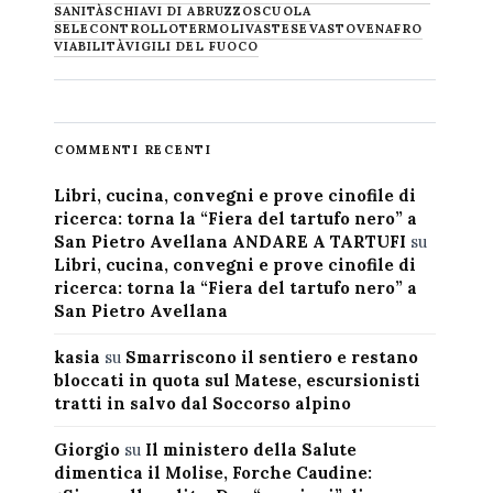
SANITÀ
SCHIAVI DI ABRUZZO
SCUOLA
SELECONTROLLO
TERMOLI
VASTESE
VASTO
VENAFRO
VIABILITÀ
VIGILI DEL FUOCO
COMMENTI RECENTI
Libri, cucina, convegni e prove cinofile di
ricerca: torna la “Fiera del tartufo nero” a
San Pietro Avellana ANDARE A TARTUFI
su
Libri, cucina, convegni e prove cinofile di
ricerca: torna la “Fiera del tartufo nero” a
San Pietro Avellana
kasia
su
Smarriscono il sentiero e restano
bloccati in quota sul Matese, escursionisti
tratti in salvo dal Soccorso alpino
Giorgio
su
Il ministero della Salute
dimentica il Molise, Forche Caudine: