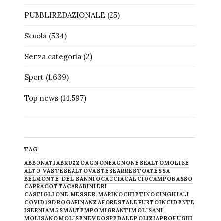
PUBBLIREDAZIONALE
(25)
Scuola
(534)
Senza categoria
(2)
Sport
(1.639)
Top news
(14.597)
TAG
ABBONATI
ABRUZZO
AGNONE
AGNONESE
ALTOMOLISE
ALTO VASTESE
ALTOVASTESE
ARRESTO
ATESSA
BELMONTE DEL SANNIO
CACCIA
CALCIO
CAMPOBASSO
CAPRACOTTA
CARABINIERI
CASTIGLIONE MESSER MARINO
CHIETINO
CINGHIALI
COVID19
DROGA
FINANZA
FORESTALE
FURTO
INCIDENTE
ISERNIA
M5S
MALTEMPO
MIGRANTI
MOLISANI
MOLISANO
MOLISE
NEVE
OSPEDALE
POLIZIA
PROFUGHI