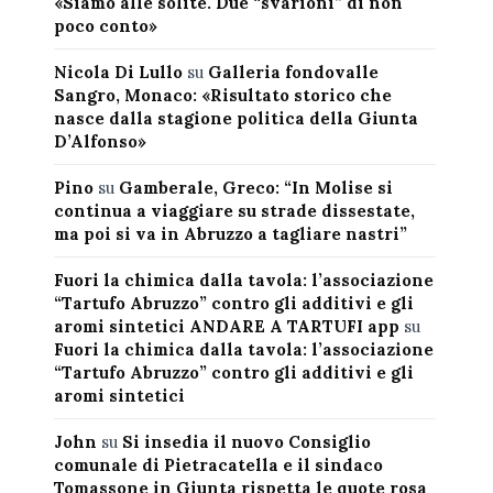
«Siamo alle solite. Due “svarioni” di non
poco conto»
Nicola Di Lullo
su
Galleria fondovalle
Sangro, Monaco: «Risultato storico che
nasce dalla stagione politica della Giunta
D’Alfonso»
Pino
su
Gamberale, Greco: “In Molise si
continua a viaggiare su strade dissestate,
ma poi si va in Abruzzo a tagliare nastri”
Fuori la chimica dalla tavola: l’associazione
“Tartufo Abruzzo” contro gli additivi e gli
aromi sintetici ANDARE A TARTUFI app
su
Fuori la chimica dalla tavola: l’associazione
“Tartufo Abruzzo” contro gli additivi e gli
aromi sintetici
John
su
Si insedia il nuovo Consiglio
comunale di Pietracatella e il sindaco
Tomassone in Giunta rispetta le quote rosa