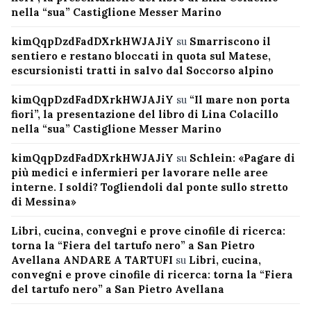
nella “sua” Castiglione Messer Marino
kimQqpDzdFadDXrkHWJAJiY
su
Smarriscono il
sentiero e restano bloccati in quota sul Matese,
escursionisti tratti in salvo dal Soccorso alpino
kimQqpDzdFadDXrkHWJAJiY
su
“Il mare non porta
fiori”, la presentazione del libro di Lina Colacillo
nella “sua” Castiglione Messer Marino
kimQqpDzdFadDXrkHWJAJiY
su
Schlein: «Pagare di
più medici e infermieri per lavorare nelle aree
interne. I soldi? Togliendoli dal ponte sullo stretto
di Messina»
Libri, cucina, convegni e prove cinofile di ricerca:
torna la “Fiera del tartufo nero” a San Pietro
Avellana ANDARE A TARTUFI
su
Libri, cucina,
convegni e prove cinofile di ricerca: torna la “Fiera
del tartufo nero” a San Pietro Avellana