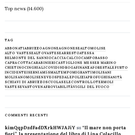
Top news
(14.600)
TAG
ABBONATI
ABRUZZO
AGNONE
AGNONESE
ALTOMOLISE
ALTO VASTESE
ALTOVASTESE
ARRESTO
ATESSA
BELMONTE DEL SANNIO
CACCIA
CALCIO
CAMPOBASSO
CAPRACOTTA
CARABINIERI
CASTIGLIONE MESSER MARINO
CHIETINO
CINGHIALI
COVID19
DROGA
FINANZA
FORESTALE
FURTO
INCIDENTE
ISERNIA
M5S
MALTEMPO
MIGRANTI
MOLISANI
MOLISANO
MOLISE
NEVE
OSPEDALE
POLIZIA
PROFUGHI
SANITÀ
SCHIAVI DI ABRUZZO
SCUOLA
SELECONTROLLO
TERMOLI
VASTESE
VASTO
VENAFRO
VIABILITÀ
VIGILI DEL FUOCO
COMMENTI RECENTI
kimQqpDzdFadDXrkHWJAJiY
su
“Il mare non porta
fiori”, la presentazione del libro di Lina Colacillo