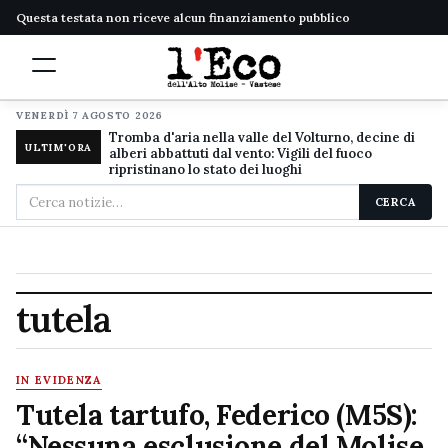
Questa testata non riceve alcun finanziamento pubblico
VENERDÌ 7 AGOSTO 2026
Tromba d'aria nella valle del Volturno, decine di
ULTIM'ORA
alberi abbattuti dal vento: Vigili del fuoco
ripristinano lo stato dei luoghi
Cerca
CERCA
nel
sito
tutela
IN EVIDENZA
Tutela tartufo, Federico (M5S):
“Nessuna esclusione del Molise,