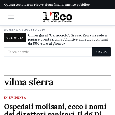
Questa testata non riceve alcun finanziamento pubblico
DOMENICA 9 AGOSTO 2026
Chirurgia al "Caracciolo", Greco: «Servirà solo a
ULTIM'ORA
pagare prestazioni aggiuntive a medici con turni
da 800 euro al giorno»
Cerca
CERCA
nel
sito
vilma sferra
IN EVIDENZA
Ospedali molisani, ecco i nomi
dei direttori sanitari. Il dg Di