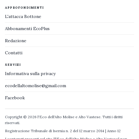
APPROFONDIMENTI
L'attacca Bottone
Abbonamenti EcoPlus
Redazione
Contatti
SERVIZI
Informativa sulla privacy
ecodellaltomolise@gmail.com
Facebook
Copyright © 2026 l'Eco dell'Alto Molise e Alto Vastese. Tutti i diritti
riservati.
Registrazione Tribunale di Isernia n. 2 del 12 marzo 2014 | Anno 12
I contenuti presenti sul sito "l'Eco dell'Alto Molise e Alto Vastese" non