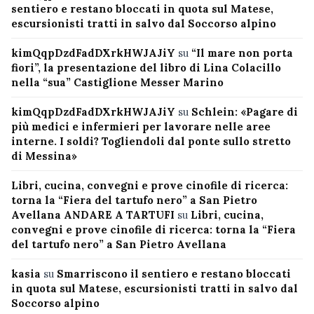
sentiero e restano bloccati in quota sul Matese,
escursionisti tratti in salvo dal Soccorso alpino
kimQqpDzdFadDXrkHWJAJiY
su
“Il mare non porta
fiori”, la presentazione del libro di Lina Colacillo
nella “sua” Castiglione Messer Marino
kimQqpDzdFadDXrkHWJAJiY
su
Schlein: «Pagare di
più medici e infermieri per lavorare nelle aree
interne. I soldi? Togliendoli dal ponte sullo stretto
di Messina»
Libri, cucina, convegni e prove cinofile di ricerca:
torna la “Fiera del tartufo nero” a San Pietro
Avellana ANDARE A TARTUFI
su
Libri, cucina,
convegni e prove cinofile di ricerca: torna la “Fiera
del tartufo nero” a San Pietro Avellana
kasia
su
Smarriscono il sentiero e restano bloccati
in quota sul Matese, escursionisti tratti in salvo dal
Soccorso alpino