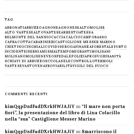
TAG
ABBONATI
ABRUZZO
AGNONE
AGNONESE
ALTOMOLISE
ALTO VASTESE
ALTOVASTESE
ARRESTO
ATESSA
BELMONTE DEL SANNIO
CACCIA
CALCIO
CAMPOBASSO
CAPRACOTTA
CARABINIERI
CASTIGLIONE MESSER MARINO
CHIETINO
CINGHIALI
COVID19
DROGA
FINANZA
FORESTALE
FURTO
INCIDENTE
ISERNIA
M5S
MALTEMPO
MIGRANTI
MOLISANI
MOLISANO
MOLISE
NEVE
OSPEDALE
POLIZIA
PROFUGHI
SANITÀ
SCHIAVI DI ABRUZZO
SCUOLA
SELECONTROLLO
TERMOLI
VASTESE
VASTO
VENAFRO
VIABILITÀ
VIGILI DEL FUOCO
COMMENTI RECENTI
kimQqpDzdFadDXrkHWJAJiY
su
“Il mare non porta
fiori”, la presentazione del libro di Lina Colacillo
nella “sua” Castiglione Messer Marino
kimQqpDzdFadDXrkHWJAJiY
su
Smarriscono il