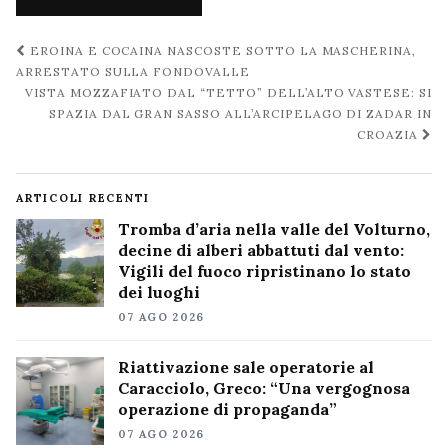
Navigazione
EROINA E COCAINA NASCOSTE SOTTO LA MASCHERINA,
post
ARRESTATO SULLA FONDOVALLE
VISTA MOZZAFIATO DAL “TETTO” DELL’ALTO VASTESE: SI
SPAZIA DAL GRAN SASSO ALL’ARCIPELAGO DI ZADAR IN
CROAZIA
ARTICOLI RECENTI
Tromba d’aria nella valle del Volturno,
decine di alberi abbattuti dal vento:
Vigili del fuoco ripristinano lo stato
dei luoghi
07 AGO 2026
Riattivazione sale operatorie al
Caracciolo, Greco: “Una vergognosa
operazione di propaganda”
07 AGO 2026