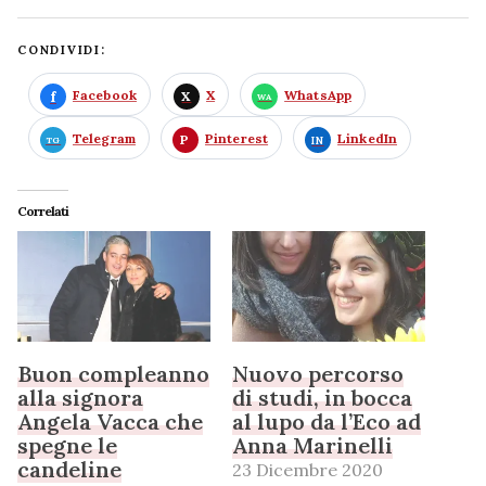
CONDIVIDI:
Facebook
X
WhatsApp
Telegram
Pinterest
LinkedIn
Correlati
Buon compleanno
Nuovo percorso
alla signora
di studi, in bocca
Angela Vacca che
al lupo da l’Eco ad
spegne le
Anna Marinelli
candeline
23 Dicembre 2020