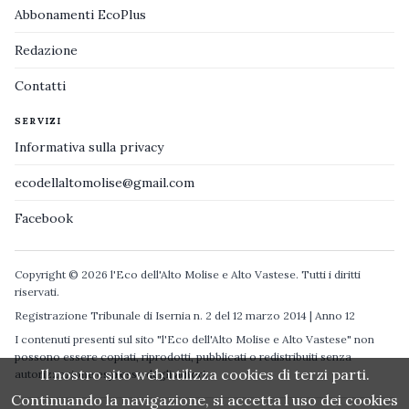
Abbonamenti EcoPlus
Redazione
Contatti
SERVIZI
Informativa sulla privacy
ecodellaltomolise@gmail.com
Facebook
Copyright © 2026 l'Eco dell'Alto Molise e Alto Vastese. Tutti i diritti
riservati.
Registrazione Tribunale di Isernia n. 2 del 12 marzo 2014 | Anno 12
I contenuti presenti sul sito "l'Eco dell'Alto Molise e Alto Vastese" non
possono essere copiati, riprodotti, pubblicati o redistribuiti senza
Il nostro sito web utilizza cookies di terzi parti.
autorizzazione espressa degli autori.
Continuando la navigazione, si accetta l uso dei cookies