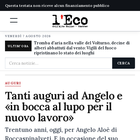
Questa testata non riceve alcun finanziamento pubblico
VENERDÌ 7 AGOSTO 2026
Tromba d'aria nella valle del Volturno, decine di
ULTIM'ORA
alberi abbattuti dal vento: Vigili del fuoco
ripristinano lo stato dei luoghi
Cerca
CERCA
nel
sito
AUGURI
Tanti auguri ad Angelo e
«in bocca al lupo per il
nuovo lavoro»
Trentuno anni, oggi, per Angelo Aloè di
Roccaspinalveti. E in occasione del suo