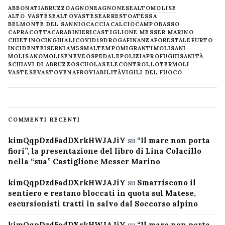
ABBONATI
ABRUZZO
AGNONE
AGNONESE
ALTOMOLISE
ALTO VASTESE
ALTOVASTESE
ARRESTO
ATESSA
BELMONTE DEL SANNIO
CACCIA
CALCIO
CAMPOBASSO
CAPRACOTTA
CARABINIERI
CASTIGLIONE MESSER MARINO
CHIETINO
CINGHIALI
COVID19
DROGA
FINANZA
FORESTALE
FURTO
INCIDENTE
ISERNIA
M5S
MALTEMPO
MIGRANTI
MOLISANI
MOLISANO
MOLISE
NEVE
OSPEDALE
POLIZIA
PROFUGHI
SANITÀ
SCHIAVI DI ABRUZZO
SCUOLA
SELECONTROLLO
TERMOLI
VASTESE
VASTO
VENAFRO
VIABILITÀ
VIGILI DEL FUOCO
COMMENTI RECENTI
kimQqpDzdFadDXrkHWJAJiY
su
“Il mare non porta
fiori”, la presentazione del libro di Lina Colacillo
nella “sua” Castiglione Messer Marino
kimQqpDzdFadDXrkHWJAJiY
su
Smarriscono il
sentiero e restano bloccati in quota sul Matese,
escursionisti tratti in salvo dal Soccorso alpino
kimQqpDzdFadDXrkHWJAJiY
su
“Il mare non porta