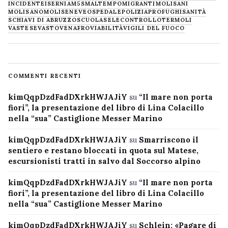
INCIDENTE
ISERNIA
M5S
MALTEMPO
MIGRANTI
MOLISANI
MOLISANO
MOLISE
NEVE
OSPEDALE
POLIZIA
PROFUGHI
SANITÀ
SCHIAVI DI ABRUZZO
SCUOLA
SELECONTROLLO
TERMOLI
VASTESE
VASTO
VENAFRO
VIABILITÀ
VIGILI DEL FUOCO
COMMENTI RECENTI
kimQqpDzdFadDXrkHWJAJiY
su
“Il mare non porta
fiori”, la presentazione del libro di Lina Colacillo
nella “sua” Castiglione Messer Marino
kimQqpDzdFadDXrkHWJAJiY
su
Smarriscono il
sentiero e restano bloccati in quota sul Matese,
escursionisti tratti in salvo dal Soccorso alpino
kimQqpDzdFadDXrkHWJAJiY
su
“Il mare non porta
fiori”, la presentazione del libro di Lina Colacillo
nella “sua” Castiglione Messer Marino
kimQqpDzdFadDXrkHWJAJiY
su
Schlein: «Pagare di