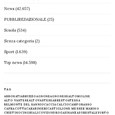
News
(42.657)
PUBBLIREDAZIONALE
(25)
Scuola
(534)
Senza categoria
(2)
Sport
(1.639)
Top news
(14.598)
TAG
ABBONATI
ABRUZZO
AGNONE
AGNONESE
ALTOMOLISE
ALTO VASTESE
ALTOVASTESE
ARRESTO
ATESSA
BELMONTE DEL SANNIO
CACCIA
CALCIO
CAMPOBASSO
CAPRACOTTA
CARABINIERI
CASTIGLIONE MESSER MARINO
CHIETINO
CINGHIALI
COVID19
DROGA
FINANZA
FORESTALE
FURTO