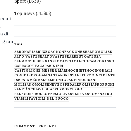
Sport
(1.639)
Top news
(14.595)
occati
e
a di
r gran
TAG
ABBONATI
ABRUZZO
AGNONE
AGNONESE
ALTOMOLISE
ALTO VASTESE
ALTOVASTESE
ARRESTO
ATESSA
BELMONTE DEL SANNIO
CACCIA
CALCIO
CAMPOBASSO
CAPRACOTTA
CARABINIERI
CASTIGLIONE MESSER MARINO
CHIETINO
CINGHIALI
COVID19
DROGA
FINANZA
FORESTALE
FURTO
INCIDENTE
ISERNIA
M5S
MALTEMPO
MIGRANTI
MOLISANI
MOLISANO
MOLISE
NEVE
OSPEDALE
POLIZIA
PROFUGHI
SANITÀ
SCHIAVI DI ABRUZZO
SCUOLA
SELECONTROLLO
TERMOLI
VASTESE
VASTO
VENAFRO
VIABILITÀ
VIGILI DEL FUOCO
COMMENTI RECENTI