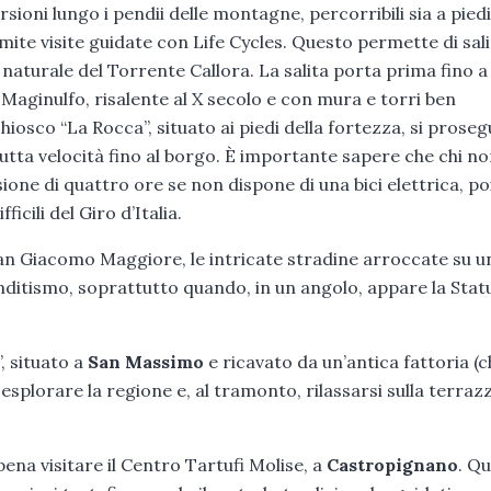
sioni lungo i pendii delle montagne, percorribili sia a piedi
amite visite guidate con Life Cycles. Questo permette di sal
naturale del Torrente Callora. La salita porta prima fino a
i Maginulfo, risalente al X secolo e con mura e torri ben
osco “La Rocca”, situato ai piedi della fortezza, si proseg
tutta velocità fino al borgo. È importante sapere che chi no
ione di quattro ore se non dispone di una bici elettrica, po
icili del Giro d’Italia.
San Giacomo Maggiore, le intricate stradine arroccate su u
anditismo, soprattutto quando, in un angolo, appare la Stat
, situato a
San Massimo
e ricavato da un’antica fattoria (
 esplorare la regione e, al tramonto, rilassarsi sulla terraz
pena visitare il Centro Tartufi Molise, a
Castropignano
. Qu