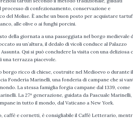
reziosi tartufi secondo il metodo tradizionale, guidati
o il processo di confezionamento, conservazione e
co del Molise. È anche un buon posto per acquistare tartuf
nco, alle olive o ai funghi porcini.
 resto della giornata a una passeggiata nel borgo medievale d
roccato su un’altura, il dedalo di vicoli conduce al Palazzo
 Assunta. Qui si può concludere la visita con una deliziosa 
di una terrazza piacevole.
o borgo ricco di chiese, costruite nel Medioevo o durante il
cia Fonderia Marinelli, una fonderia di campane che si van
al mondo. La stessa famiglia forgia campane dal 1339, come
nelli. La 27ª generazione, guidata da Pascuale Marinelli,
 campane in tutto il mondo, dal Vaticano a New York.
caffè e cornetti, è consigliabile il Caffè Letterario, mentre