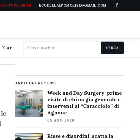
CCOUNT PREMIUM
ECODELLALTOMOLISE@GMAIL.COM
Cerca
Week and Day Surgery: prime visite di chirurgia generale e interventi al "Caracciolo" di Agnone
CERCA
nel
sito
ARTICOLI RECENTI
Week and Day Surgery: prime
visite di chirurgia generale e
interventi al “Caracciolo” di
 le
Agnone
05 AGO 2026
l
Risse e disordini: scatta la