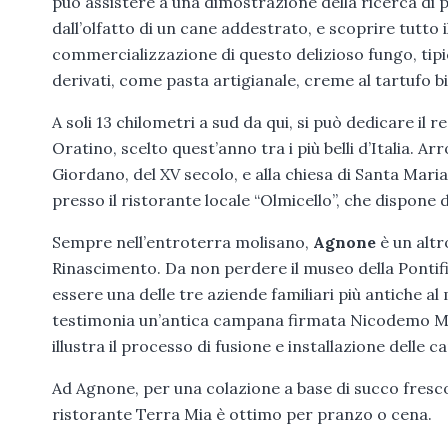
può assistere a una dimostrazione della ricerca di p
dall’olfatto di un cane addestrato, e scoprire tutt
commercializzazione di questo delizioso fungo, tipi
derivati, come pasta artigianale, creme al tartufo bia
A soli 13 chilometri a sud da qui, si può dedicare il
Oratino, scelto quest’anno tra i più belli d’Italia. Ar
Giordano, del XV secolo, e alla chiesa di Santa Maria
presso il ristorante locale “Olmicello”, che dispone 
Sempre nell’entroterra molisano,
Agnone
è un altr
Rinascimento. Da non perdere il museo della Pontifi
essere una delle tre aziende familiari più antiche 
testimonia un’antica campana firmata Nicodemo Mari
illustra il processo di fusione e installazione delle
Ad Agnone, per una colazione a base di succo fresco, 
ristorante Terra Mia è ottimo per pranzo o cena.