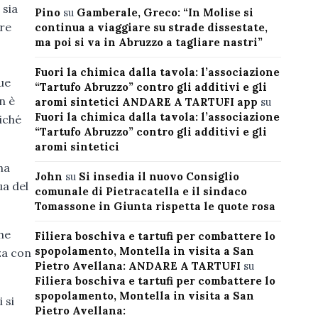
 sia
Pino
su
Gamberale, Greco: “In Molise si
ire
continua a viaggiare su strade dissestate,
ma poi si va in Abruzzo a tagliare nastri”
Fuori la chimica dalla tavola: l’associazione
ue
“Tartufo Abruzzo” contro gli additivi e gli
n è
aromi sintetici ANDARE A TARTUFI app
su
Fuori la chimica dalla tavola: l’associazione
iché
“Tartufo Abruzzo” contro gli additivi e gli
aromi sintetici
na
John
su
Si insedia il nuovo Consiglio
ua del
comunale di Pietracatella e il sindaco
Tomassone in Giunta rispetta le quote rosa
che
Filiera boschiva e tartufi per combattere lo
spopolamento, Montella in visita a San
za con
Pietro Avellana: ANDARE A TARTUFI
su
Filiera boschiva e tartufi per combattere lo
spopolamento, Montella in visita a San
i si
Pietro Avellana: