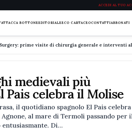
ACCEDI AL TUO A
L'ATTACCA BOTTONE
EDITORIALE
ECO CARTACEO
CONTATTI
ABBONATI
hi medievali più
El Pais celebra il Molise
asa, il quotidiano spagnolo El Pais celebra
i Agnone, al mare di Termoli passando per i
o entusiasmante. Di…