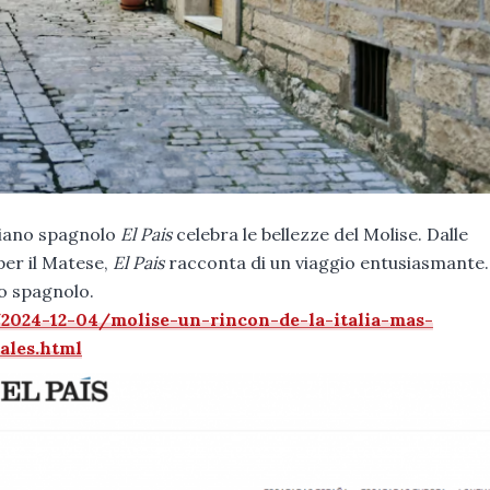
idiano spagnolo
El Pais
celebra le bellezze del Molise. Dalle
er il Matese,
El Pais
racconta di un viaggio entusiasmante.
lo spagnolo.
/2024-12-04/molise-un-rincon-de-la-italia-mas-
ales.html