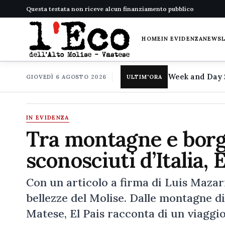
Questa testata non riceve alcun finanziamento pubblico
HOME
IN EVIDENZA
NEWS
GIOVEDÌ 6 AGOSTO 2026
ULTIM'ORA
IN EVIDENZA
Tra montagne e borg
sconosciuti d’Italia, 
Con un articolo a firma di Luis Mazarr
bellezze del Molise. Dalle montagne d
Matese, El Pais racconta di un viaggi