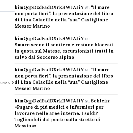
kimQqpDzdFadDXrkHWJAJiY
su
“Il mare
non porta fiori”, la presentazione del libro
di Lina Colacillo nella “sua” Castiglione
Messer Marino
kimQqpDzdFadDXrkHWJAJiY
su
Smarriscono il sentiero e restano bloccati
in quota sul Matese, escursionisti tratti in
salvo dal Soccorso alpino
kimQqpDzdFadDXrkHWJAJiY
su
“Il mare
non porta fiori”, la presentazione del libro
di Lina Colacillo nella “sua” Castiglione
NANZA
Messer Marino
kimQqpDzdFadDXrkHWJAJiY
su
Schlein:
«Pagare di più medici e infermieri per
lavorare nelle aree interne. I soldi?
Togliendoli dal ponte sullo stretto di
Messina»