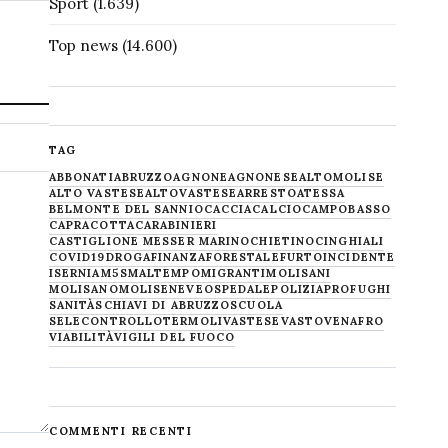
Sport
(1.639)
Top news
(14.600)
TAG
ABBONATI
ABRUZZO
AGNONE
AGNONESE
ALTOMOLISE
ALTO VASTESE
ALTOVASTESE
ARRESTO
ATESSA
BELMONTE DEL SANNIO
CACCIA
CALCIO
CAMPOBASSO
CAPRACOTTA
CARABINIERI
CASTIGLIONE MESSER MARINO
CHIETINO
CINGHIALI
COVID19
DROGA
FINANZA
FORESTALE
FURTO
INCIDENTE
ISERNIA
M5S
MALTEMPO
MIGRANTI
MOLISANI
MOLISANO
MOLISE
NEVE
OSPEDALE
POLIZIA
PROFUGHI
SANITÀ
SCHIAVI DI ABRUZZO
SCUOLA
SELECONTROLLO
TERMOLI
VASTESE
VASTO
VENAFRO
VIABILITÀ
VIGILI DEL FUOCO
COMMENTI RECENTI