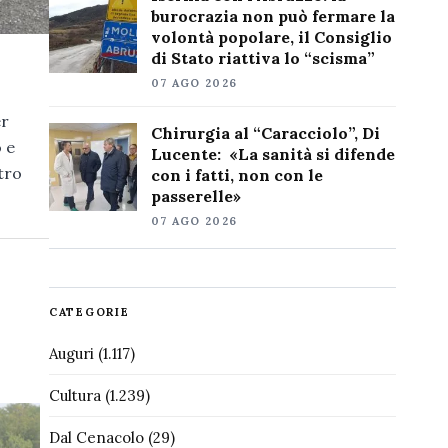
burocrazia non può fermare la
volontà popolare, il Consiglio
di Stato riattiva lo “scisma”
07 AGO 2026
er
Chirurgia al “Caracciolo”, Di
 e
Lucente: «La sanità si difende
tro
con i fatti, non con le
passerelle»
07 AGO 2026
CATEGORIE
Auguri
(1.117)
Cultura
(1.239)
Dal Cenacolo
(29)