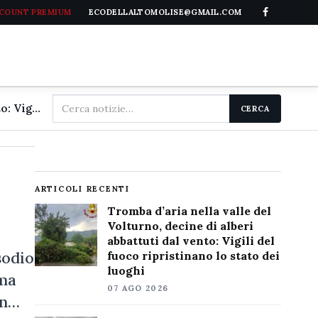
CCOUNT PREMIUM
ECODELLALTOMOLISE@GMAIL.COM
Cerca
Tromba d'aria nella valle del Volturno, decine di alberi abbattuti dal vento: Vigili del fuoco ripristinano lo stato dei luoghi
CERCA
nel
sito
ARTICOLI RECENTI
Tromba d’aria nella valle del
Volturno, decine di alberi
abbattuti dal vento: Vigili del
sodio
fuoco ripristinano lo stato dei
luoghi
ima
07 AGO 2026
on…