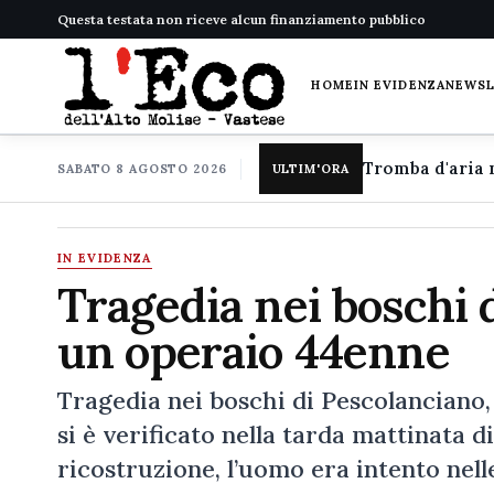
Questa testata non riceve alcun finanziamento pubblico
HOME
IN EVIDENZA
NEWS
SABATO 8 AGOSTO 2026
ULTIM'ORA
IN EVIDENZA
Tragedia nei boschi 
un operaio 44enne
Tragedia nei boschi di Pescolanciano,
si è verificato nella tarda mattinata d
ricostruzione, l’uomo era intento nell