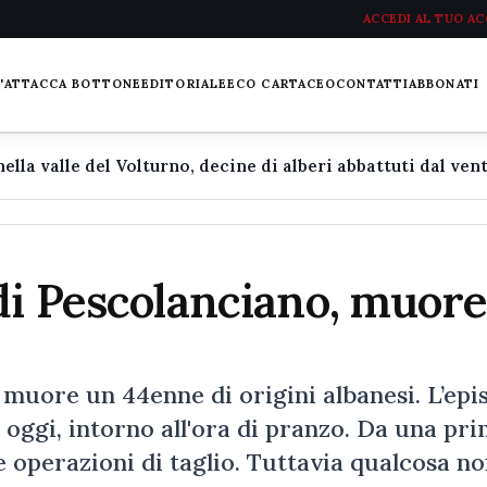
ACCEDI AL TUO A
L'ATTACCA BOTTONE
EDITORIALE
ECO CARTACEO
CONTATTI
ABBONATI
di Pescolanciano, muore
 muore un 44enne di origini albanesi. L’epi
i oggi, intorno all'ora di pranzo. Da una pr
e operazioni di taglio. Tuttavia qualcosa n