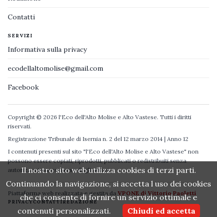
Contatti
SERVIZI
Informativa sulla privacy
ecodellaltomolise@gmail.com
Facebook
Copyright © 2026 l'Eco dell'Alto Molise e Alto Vastese. Tutti i diritti
riservati.
Registrazione Tribunale di Isernia n. 2 del 12 marzo 2014 | Anno 12
I contenuti presenti sul sito "l'Eco dell'Alto Molise e Alto Vastese" non
possono essere copiati, riprodotti, pubblicati o redistribuiti senza
Il nostro sito web utilizza cookies di terzi parti.
autorizzazione espressa degli autori.
Continuando la navigazione, si accetta l uso dei cookies
Piattaforma web realizzata e gestita da
VPONE di Vittorio Paoletti
che ci consente di fornire un servizio ottimale e
PRIVACY
CONTATTI
REDAZIONE
contenuti personalizzati.
Chiudi ed accetta