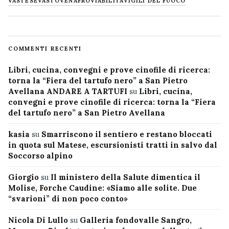
VASTESE
VASTO
VENAFRO
VIABILITÀ
VIGILI DEL FUOCO
COMMENTI RECENTI
Libri, cucina, convegni e prove cinofile di ricerca:
torna la “Fiera del tartufo nero” a San Pietro
Avellana ANDARE A TARTUFI
su
Libri, cucina,
convegni e prove cinofile di ricerca: torna la “Fiera
del tartufo nero” a San Pietro Avellana
kasia
su
Smarriscono il sentiero e restano bloccati
in quota sul Matese, escursionisti tratti in salvo dal
Soccorso alpino
Giorgio
su
Il ministero della Salute dimentica il
Molise, Forche Caudine: «Siamo alle solite. Due
“svarioni” di non poco conto»
Nicola Di Lullo
su
Galleria fondovalle Sangro,