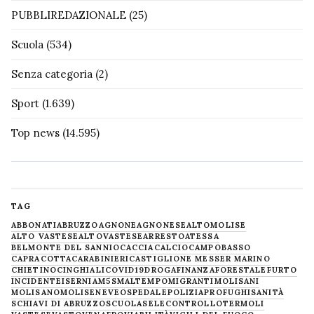
PUBBLIREDAZIONALE
(25)
Scuola
(534)
Senza categoria
(2)
Sport
(1.639)
Top news
(14.595)
TAG
ABBONATI
ABRUZZO
AGNONE
AGNONESE
ALTOMOLISE
ALTO VASTESE
ALTOVASTESE
ARRESTO
ATESSA
BELMONTE DEL SANNIO
CACCIA
CALCIO
CAMPOBASSO
CAPRACOTTA
CARABINIERI
CASTIGLIONE MESSER MARINO
CHIETINO
CINGHIALI
COVID19
DROGA
FINANZA
FORESTALE
FURTO
INCIDENTE
ISERNIA
M5S
MALTEMPO
MIGRANTI
MOLISANI
MOLISANO
MOLISE
NEVE
OSPEDALE
POLIZIA
PROFUGHI
SANITÀ
SCHIAVI DI ABRUZZO
SCUOLA
SELECONTROLLO
TERMOLI