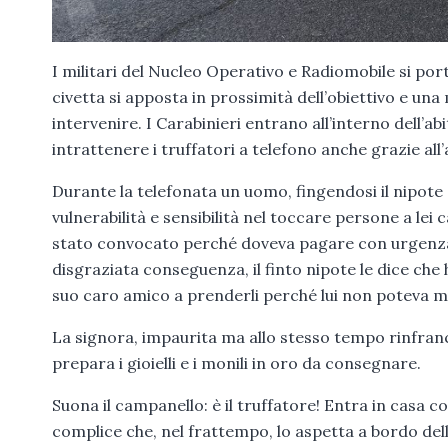
I militari del Nucleo Operativo e Radiomobile si por
civetta si apposta in prossimità dell’obiettivo e una
intervenire. I Carabinieri entrano all’interno dell’
intrattenere i truffatori a telefono anche grazie all’ai
Durante la telefonata un uomo, fingendosi il nipote
vulnerabilità e sensibilità nel toccare persone a lei 
stato convocato perché doveva pagare con urgenza de
disgraziata conseguenza, il finto nipote le dice che 
suo caro amico a prenderli perché lui non poteva m
La signora, impaurita ma allo stesso tempo rinfranca
prepara i gioielli e i monili in oro da consegnare.
Suona il campanello: è il truffatore! Entra in casa co
complice che, nel frattempo, lo aspetta a bordo del