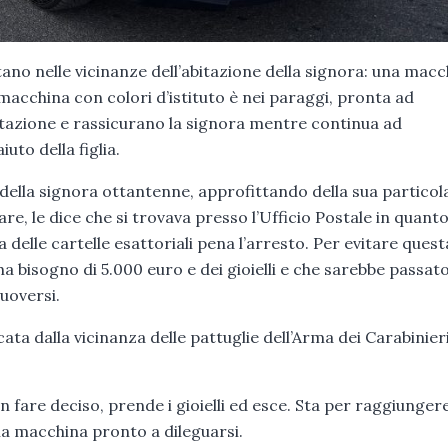
tano nelle vicinanze dell’abitazione della signora: una macc
 macchina con colori d’istituto è nei paraggi, pronta ad
abitazione e rassicurano la signora mentre continua ad
uto della figlia.
 della signora ottantenne, approfittando della sua particol
care, le dice che si trovava presso l’Ufficio Postale in quant
lle cartelle esattoriali pena l’arresto. Per evitare quest
ha bisogno di 5.000 euro e dei gioielli e che sarebbe passat
uoversi.
ta dalla vicinanza delle pattuglie dell’Arma dei Carabinieri
n fare deciso, prende i gioielli ed esce. Sta per raggiungere
la macchina pronto a dileguarsi.