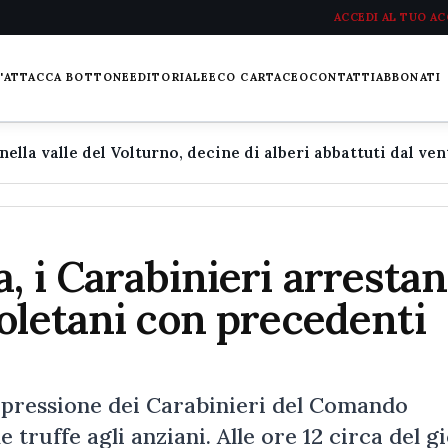
ACCEDI AL TUO A
L'ATTACCA BOTTONE
EDITORIALE
ECO CARTACEO
CONTATTI
ABBONATI
, i Carabinieri arresta
oletani con precedenti
repressione dei Carabinieri del Comando
truffe agli anziani. Alle ore 12 circa del g