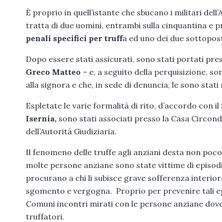
È proprio in quell’istante che sbucano i militari del
tratta di due uomini, entrambi sulla cinquantina e p
penali specifici per truff
a ed uno dei due sottopos
Dopo essere stati assicurati, sono stati portati pr
Greco Matteo
– e, a seguito della perquisizione, son
alla signora e che, in sede di denuncia, le sono stat
Espletate le varie formalità di rito, d’accordo con i
Isernia,
sono stati associati presso la Casa Circond
dell’Autorità Giudiziaria.
Il fenomeno delle truffe agli anziani desta non poco 
molte persone anziane sono state vittime di episodi
procurano a chi li subisce grave sofferenza interio
sgomento e vergogna. Proprio per prevenire tali epis
Comuni incontri mirati con le persone anziane dove
truffatori.