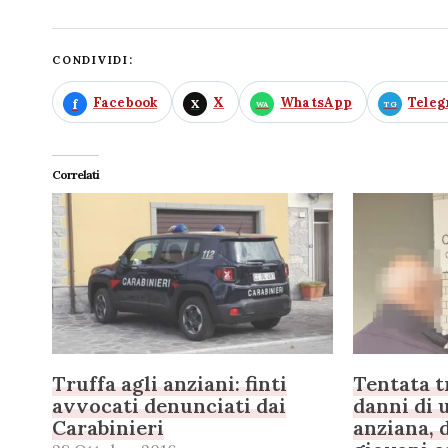
CONDIVIDI:
Facebook
X
WhatsApp
Tele
Correlati
Truffa agli anziani: finti
Tentata t
avvocati denunciati dai
danni di 
Carabinieri
anziana, 