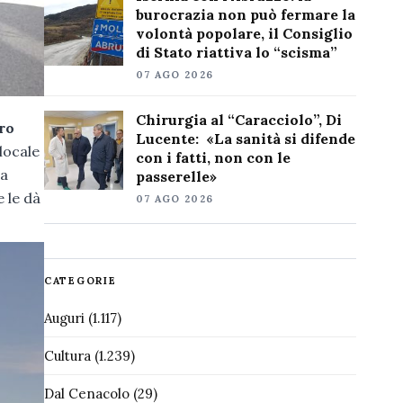
burocrazia non può fermare la
volontà popolare, il Consiglio
di Stato riattiva lo “scisma”
07 AGO 2026
Chirurgia al “Caracciolo”, Di
ro
Lucente: «La sanità si difende
 locale
con i fatti, non con le
na
passerelle»
e le dà
07 AGO 2026
CATEGORIE
Auguri
(1.117)
Cultura
(1.239)
Dal Cenacolo
(29)