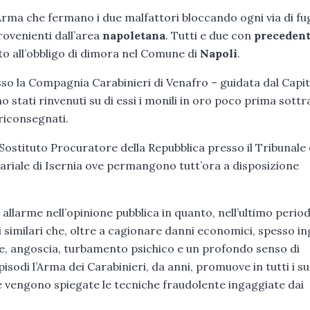
l’Arma che fermano i due malfattori bloccando ogni via di fug
rovenienti dall’area
napoletana
. Tutti e due con
precedent
to all’obbligo di dimora nel Comune di
Napoli
.
esso la Compagnia Carabinieri di Venafro – guidata dal Capi
o stati rinvenuti su di essi i monili in oro poco prima sottr
i riconsegnati.
l Sostituto Procuratore della Repubblica presso il Tribunale 
ariale di Isernia ove permangono tutt’ora a disposizione
allarme nell’opinione pubblica in quanto, nell’ultimo perio
 similari che, oltre a cagionare danni economici, spesso in
re, angoscia, turbamento psichico e un profondo senso di
odi l’Arma dei Carabinieri, da anni, promuove in tutti i su
 vengono spiegate le tecniche fraudolente ingaggiate dai