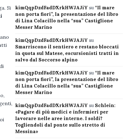
kimQqpDzdFadDXrkHWJAJiY
su
“Il mare
a. Si
non porta fiori”, la presentazione del libro
i
di Lina Colacillo nella “sua” Castiglione
Messer Marino
tano
kimQqpDzdFadDXrkHWJAJiY
su
atti
Smarriscono il sentiero e restano bloccati
in quota sul Matese, escursionisti tratti in
salvo dal Soccorso alpino
di
kimQqpDzdFadDXrkHWJAJiY
su
“Il mare
non porta fiori”, la presentazione del libro
di Lina Colacillo nella “sua” Castiglione
Messer Marino
do,
genti,
kimQqpDzdFadDXrkHWJAJiY
su
Schlein:
«Pagare di più medici e infermieri per
lavorare nelle aree interne. I soldi?
oi
Togliendoli dal ponte sullo stretto di
Messina»