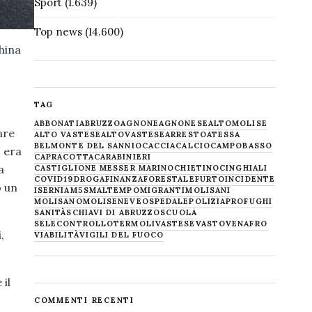
Sport
(1.639)
Top news
(14.600)
hina
TAG
ABBONATI
ABRUZZO
AGNONE
AGNONESE
ALTOMOLISE
are
ALTO VASTESE
ALTOVASTESE
ARRESTO
ATESSA
BELMONTE DEL SANNIO
CACCIA
CALCIO
CAMPOBASSO
o era
CAPRACOTTA
CARABINIERI
a
CASTIGLIONE MESSER MARINO
CHIETINO
CINGHIALI
COVID19
DROGA
FINANZA
FORESTALE
FURTO
INCIDENTE
o un
ISERNIA
M5S
MALTEMPO
MIGRANTI
MOLISANI
MOLISANO
MOLISE
NEVE
OSPEDALE
POLIZIA
PROFUGHI
SANITÀ
SCHIAVI DI ABRUZZO
SCUOLA
SELECONTROLLO
TERMOLI
VASTESE
VASTO
VENAFRO
,
VIABILITÀ
VIGILI DEL FUOCO
 il
COMMENTI RECENTI