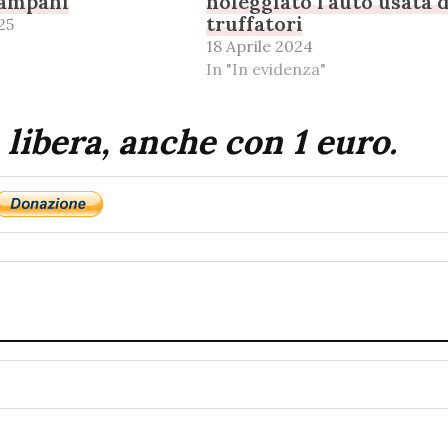
campani
noleggiato l’auto usata 
truffatori
25
18 Aprile 2024
In "In evidenza"
 libera, anche con 1 euro.