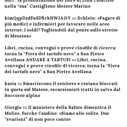
fiori”, la presentazione del libro di Lina Colacillo
nella “sua” Castiglione Messer Marino
kimQqpDzdFadDXrkHWJAJiY
su
Schlein: «Pagare di
più medici e infermieri per lavorare nelle aree
interne. I soldi? Togliendoli dal ponte sullo stretto
di Messina»
Libri, cucina, convegni e prove cinofile di ricerca:
torna la “Fiera del tartufo nero” a San Pietro
Avellana ANDARE A TARTUFI
su
Libri, cucina,
convegni e prove cinofile di ricerca: torna la “Fiera
del tartufo nero” a San Pietro Avellana
kasia
su
Smarriscono il sentiero e restano bloccati
in quota sul Matese, escursionisti tratti in salvo dal
Soccorso alpino
Giorgio
su
Il ministero della Salute dimentica il
Molise, Forche Caudine: «Siamo alle solite. Due
“svarioni” di non poco conto»