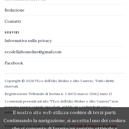
Redazione
Contatti
SERVIZI
Informativa sulla privacy
ecodellaltomolise@gmail.com
Facebook
Copyright © 2026 l'Eco dell'Alto Molise e Alto Vastese. Tutti i diritti
riservati.
Registrazione Tribunale di Isernia n. 2 del 12 marzo 2014 | Anno 12
I contenuti presenti sul sito "l'Eco dell'Alto Molise e Alto Vastese" non
possono essere copiati, riprodotti, pubblicati o redistribuiti senza
Il nostro sito web utilizza cookies di terzi parti.
autorizzazione espressa degli autori.
Continuando la navigazione, si accetta l uso dei cookies
Piattaforma web realizzata e gestita da
VPONE di Vittorio Paoletti
che ci consente di fornire un servizio ottimale e