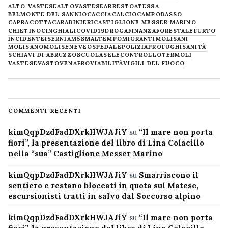
ALTO VASTESE
ALTOVASTESE
ARRESTO
ATESSA
BELMONTE DEL SANNIO
CACCIA
CALCIO
CAMPOBASSO
CAPRACOTTA
CARABINIERI
CASTIGLIONE MESSER MARINO
CHIETINO
CINGHIALI
COVID19
DROGA
FINANZA
FORESTALE
FURTO
INCIDENTE
ISERNIA
M5S
MALTEMPO
MIGRANTI
MOLISANI
MOLISANO
MOLISE
NEVE
OSPEDALE
POLIZIA
PROFUGHI
SANITÀ
SCHIAVI DI ABRUZZO
SCUOLA
SELECONTROLLO
TERMOLI
VASTESE
VASTO
VENAFRO
VIABILITÀ
VIGILI DEL FUOCO
COMMENTI RECENTI
kimQqpDzdFadDXrkHWJAJiY
su
“Il mare non porta
fiori”, la presentazione del libro di Lina Colacillo
nella “sua” Castiglione Messer Marino
kimQqpDzdFadDXrkHWJAJiY
su
Smarriscono il
sentiero e restano bloccati in quota sul Matese,
escursionisti tratti in salvo dal Soccorso alpino
kimQqpDzdFadDXrkHWJAJiY
su
“Il mare non porta