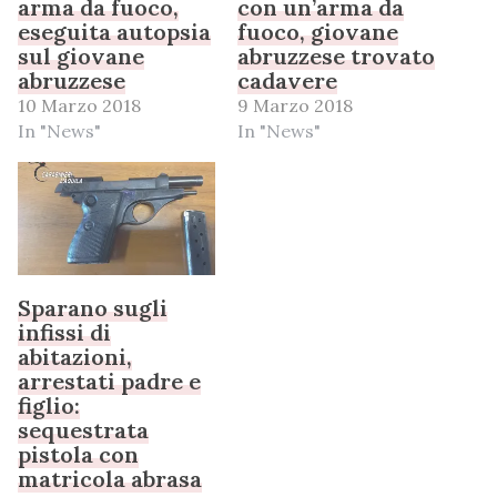
arma da fuoco,
con un’arma da
eseguita autopsia
fuoco, giovane
sul giovane
abruzzese trovato
abruzzese
cadavere
10 Marzo 2018
9 Marzo 2018
In "News"
In "News"
Sparano sugli
infissi di
abitazioni,
arrestati padre e
figlio:
sequestrata
pistola con
matricola abrasa