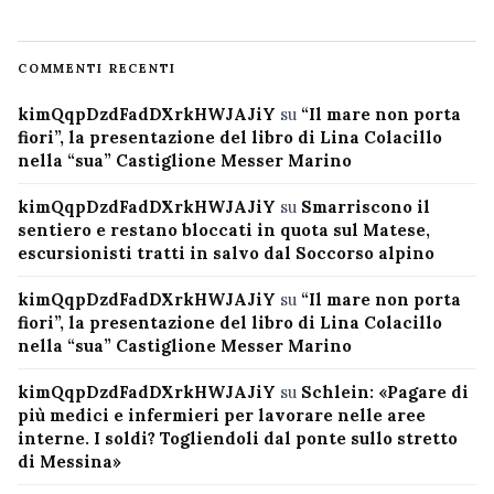
COMMENTI RECENTI
kimQqpDzdFadDXrkHWJAJiY
su
“Il mare non porta
fiori”, la presentazione del libro di Lina Colacillo
nella “sua” Castiglione Messer Marino
kimQqpDzdFadDXrkHWJAJiY
su
Smarriscono il
sentiero e restano bloccati in quota sul Matese,
escursionisti tratti in salvo dal Soccorso alpino
kimQqpDzdFadDXrkHWJAJiY
su
“Il mare non porta
fiori”, la presentazione del libro di Lina Colacillo
nella “sua” Castiglione Messer Marino
kimQqpDzdFadDXrkHWJAJiY
su
Schlein: «Pagare di
più medici e infermieri per lavorare nelle aree
interne. I soldi? Togliendoli dal ponte sullo stretto
di Messina»