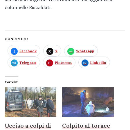
colonnello Riscaldati.
CONDIVIDI:
Facebook
X
WhatsApp
Telegram
Pinterest
LinkedIn
Correlati
Ucciso a colpi di
Colpito al torace