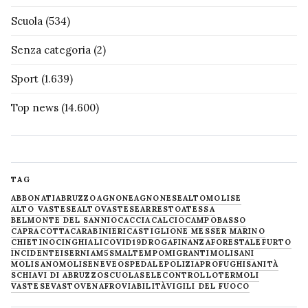
Scuola
(534)
Senza categoria
(2)
Sport
(1.639)
Top news
(14.600)
TAG
ABBONATI
ABRUZZO
AGNONE
AGNONESE
ALTOMOLISE
ALTO VASTESE
ALTOVASTESE
ARRESTO
ATESSA
BELMONTE DEL SANNIO
CACCIA
CALCIO
CAMPOBASSO
CAPRACOTTA
CARABINIERI
CASTIGLIONE MESSER MARINO
CHIETINO
CINGHIALI
COVID19
DROGA
FINANZA
FORESTALE
FURTO
INCIDENTE
ISERNIA
M5S
MALTEMPO
MIGRANTI
MOLISANI
MOLISANO
MOLISE
NEVE
OSPEDALE
POLIZIA
PROFUGHI
SANITÀ
SCHIAVI DI ABRUZZO
SCUOLA
SELECONTROLLO
TERMOLI
VASTESE
VASTO
VENAFRO
VIABILITÀ
VIGILI DEL FUOCO