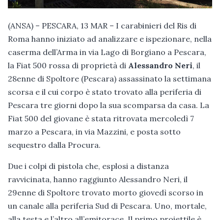
(ANSA) – PESCARA, 13 MAR – I carabinieri del Ris di
Roma hanno iniziato ad analizzare e ispezionare, nella
caserma dell’Arma in via Lago di Borgiano a Pescara,
la Fiat 500 rossa di proprietà di
Alessandro Neri
, il
28enne di Spoltore (Pescara) assassinato la settimana
scorsa e il cui corpo è stato trovato alla periferia di
Pescara tre giorni dopo la sua scomparsa da casa. La
Fiat 500 del giovane è stata ritrovata mercoledì 7
marzo a Pescara, in via Mazzini, e posta sotto
sequestro dalla Procura.
Due i colpi di pistola che, esplosi a distanza
ravvicinata, hanno raggiunto Alessandro Neri, il
29enne di Spoltore trovato morto giovedì scorso in
un canale alla periferia Sud di Pescara. Uno, mortale,
alla testa e l’altro all’emitorace. Il primo proiettile è