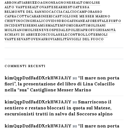
ABBONATI
ABRUZZO
AGNONE
AGNONESE
ALTOMOLISE
ALTO VASTESE
ALTOVASTESE
ARRESTO
ATESSA
BELMONTE DEL SANNIO
CACCIA
CALCIO
CAMPOBASSO
CAPRACOTTA
CARABINIERI
CASTIGLIONE MESSER MARINO
CHIETINO
CINGHIALI
COVID19
DROGA
FINANZA
FORESTALE
FURTO
INCIDENTE
ISERNIA
M5S
MALTEMPO
MIGRANTI
MOLISANI
MOLISANO
MOLISE
NEVE
OSPEDALE
POLIZIA
PROFUGHI
SANITÀ
SCHIAVI DI ABRUZZO
SCUOLA
SELECONTROLLO
TERMOLI
VASTESE
VASTO
VENAFRO
VIABILITÀ
VIGILI DEL FUOCO
COMMENTI RECENTI
kimQqpDzdFadDXrkHWJAJiY
su
“Il mare non porta
fiori”, la presentazione del libro di Lina Colacillo
nella “sua” Castiglione Messer Marino
kimQqpDzdFadDXrkHWJAJiY
su
Smarriscono il
sentiero e restano bloccati in quota sul Matese,
escursionisti tratti in salvo dal Soccorso alpino
kimQqpDzdFadDXrkHWJAJiY
su
“Il mare non porta