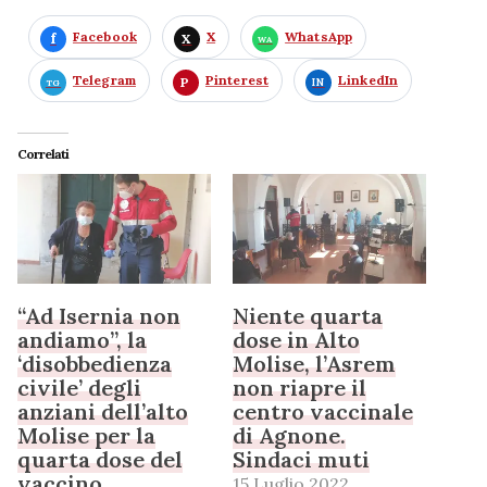
Facebook
X
WhatsApp
Telegram
Pinterest
LinkedIn
Correlati
“Ad Isernia non
Niente quarta
andiamo”, la
dose in Alto
‘disobbedienza
Molise, l’Asrem
civile’ degli
non riapre il
anziani dell’alto
centro vaccinale
Molise per la
di Agnone.
quarta dose del
Sindaci muti
vaccino
15 Luglio 2022